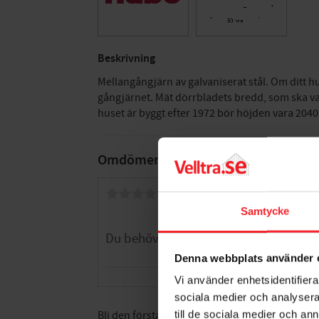
Beskrivning
Mellangångjärn av galvaniserat stål. Om ditt hu
gångjärnet. Mät dörrbladets bredd, som ska va
huset är byggt efter 1972 bör höjden vara 20
Omdömen
Du
Samtycke
Denna webbplats använder 
Vi använder enhetsidentifierar
sociala medier och analysera 
till de sociala medier och a
Bli den första att lämna ett omdöme.