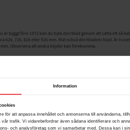
s är byggt före 1972 kan du byta dörrblad genom att sätta ett så ka
ra 626, 726, 826 eller 926 mm. Mät också dörrbladets höjd. Är hus
40 mm. Observera att andra höjder kan förekomma.
Information
cookies
e för att anpassa innehållet och annonserna till användarna, tillh
vår trafik. Vi vidarebefordrar även sådana identifierare och anna
nnons- och analysföretag som vi samarbetar med. Dessa kan i sin