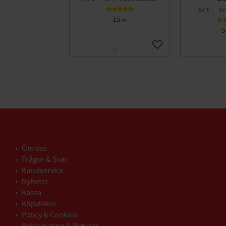
15
KR
5
Lägg till i favoriter
+1
Om oss
Frågor & Svar
Kundservice
Nyheter
Kassa
Köpvillkor
Policy & Cookies
Reklamation & Returer