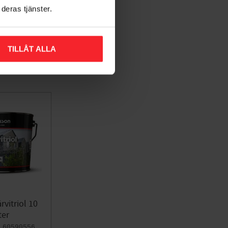
deras tjänster.
TILLÅT ALLA
rvitriol 10
ter
60590556