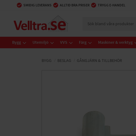
SMIDIG LEVERANS
ALLTID BRA PRISER
TRYGG E-HANDEL
Bygg
Utemiljö
VVS
Färg
Maskiner & verktyg
BYGG
BESLAG
GÅNGJÄRN & TILLBEHÖR