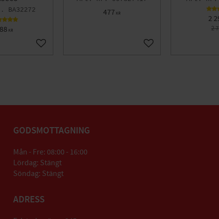
BA32272
477
KR
2 2
88
2 
KR
Lägg till i favoriter
Lägg till i favoriter
GODSMOTTAGNING
Mån - Fre: 08:00 - 16:00
Lördag: Stängt
Söndag: Stängt
ADRESS