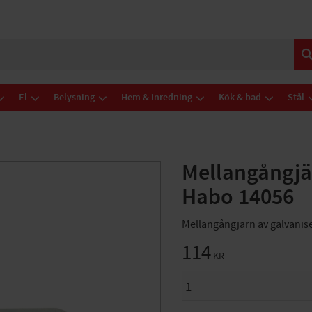
El
Belysning
Hem & inredning
Kök & bad
Stål
Mellangångjär
Habo 14056
Mellangångjärn av galvanise
114
KR
ANTAL