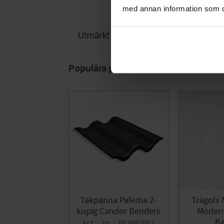
med annan information som du 
Populära produkter
Takpanna Palema 2-
Trägolv 
kupig Candor Benders
Modern 
Ba
003983062