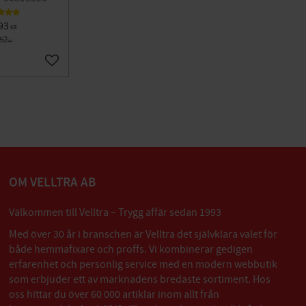
93
KR
752
KR
Lägg till i favoriter
OM VELLTRA AB
Välkommen till Velltra – Trygg affär sedan 1993
Med över 30 år i branschen är Velltra det självklara valet för
både hemmafixare och proffs. Vi kombinerar gedigen
erfarenhet och personlig service med en modern webbutik
som erbjuder ett av marknadens bredaste sortiment. Hos
oss hittar du över 60 000 artiklar inom allt från