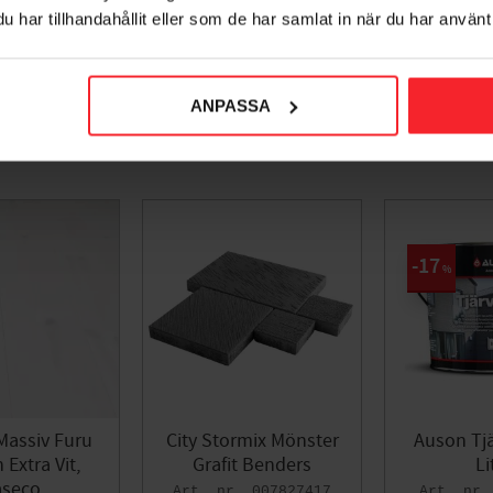
har tillhandahållit eller som de har samlat in när du har använt 
ANPASSA
17
%
Massiv Furu
City Stormix Mönster
Auson Tjä
Extra Vit,
Grafit Benders
Li
seco
007827417