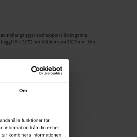
llat mellangångjärn på tappen till det gamla
et byggt före 1972 bör höjden vara 2015 mm. Om
Om
andahålla funktioner för
n information från din enhet
 tur kombinera informationen