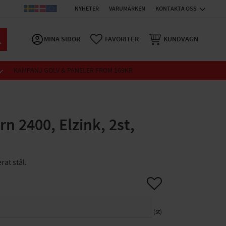
NYHETER
VARUMÄRKEN
KONTAKTA OSS
MINA SIDOR
FAVORITER
KUNDVAGN
KAMPANJ GOLV & PANELER FROM 169KR
n 2400, Elzink, 2st,
rat stål.
Lägg till i favoriter
st