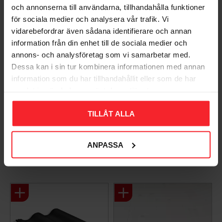
Du
och annonserna till användarna, tillhandahålla funktioner
för sociala medier och analysera vår trafik. Vi
vidarebefordrar även sådana identifierare och annan
information från din enhet till de sociala medier och
annons- och analysföretag som vi samarbetar med.
Dessa kan i sin tur kombinera informationen med annan
information som du har tillhandahållit eller som de har
samlat in när du har använt deras tjänster.
Bli den första att lämna ett omdöme.
TILLÅT ALLA
ANPASSA
Populära produkter