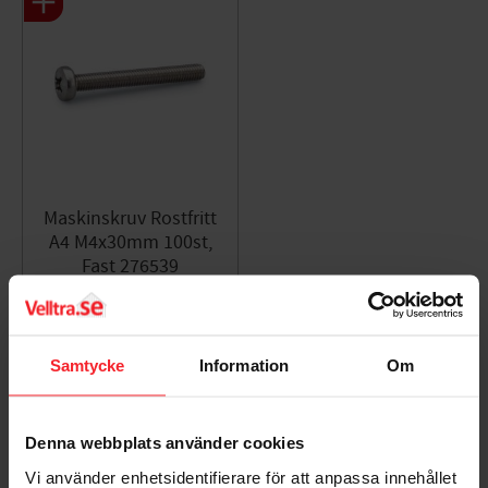
Maskinskruv Rostfritt
A4 M4x30mm 100st,
Fast 276539
006352073
129
KR
Lägg till i favoriter
Samtycke
Information
Om
Denna webbplats använder cookies
Omdömen
Vi använder enhetsidentifierare för att anpassa innehållet