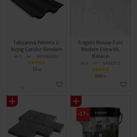
Takpanna Palema 2-
Trägolv Massiv Furu
kupig Candor Benders
Modern Extra Vit,
Baseco
003983062
BA32272
15
KR
588
KR
Lägg till i favoriter
Lägg til
+4
17
%