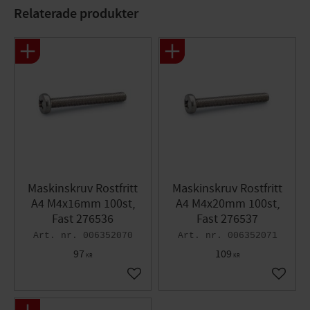
Gänga: M4
Relaterade produkter
Längd : 25mm
Bits PH : 2
Maskinskruv Rostfritt
Maskinskruv Rostfritt
A4 M4x16mm 100st,
A4 M4x20mm 100st,
Fast 276536
Fast 276537
006352070
006352071
97
109
KR
KR
Lägg till i favoriter
Lägg til