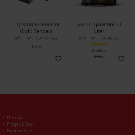
City Stormix Mönster
Auson Tjärvitriol 10
Grafit Benders
Liter
007827417
60590556
477
KR
2 293
KR
2 752
KR
Lägg till i favoriter
Lägg til
Om oss
Frågor & Svar
Kundservice