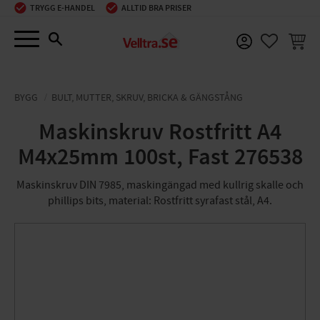
TRYGG E-HANDEL
ALLTID BRA PRISER
Meny
KUNDV
FAVORIT
BYGG
BULT, MUTTER, SKRUV, BRICKA & GÄNGSTÅNG
Maskinskruv Rostfritt A4
M4x25mm 100st, Fast 276538
Maskinskruv DIN 7985, maskingängad med kullrig skalle och
phillips bits, material: Rostfritt syrafast stål, A4.