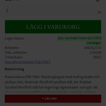
ANTAL
st
Lev. normalt inom ca 1 till 5
Lagerstatus
vardagar
Artikelnr
006352072
Tillv. artikelnr
276538
Tillverkare
FAST
Visa alla produkter från FAST
Beskrivning
Maskinskruv DIN 7985. Maskingängad med kullrig skalle och
phillips bits. Material: Rostfritt syrafast stål, A4. Kvalitet
Syrafast Rostfritt stål har legerings egenskaper som gör att
skruvona kan motstå korrotionangrepp, i extrema miljöer.
+ Läs mer
Specifikationer