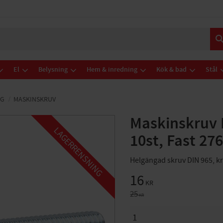
El
Belysning
Hem & inredning
Kök & bad
Stål
NG
MASKINSKRUV
Maskinskruv
LAGERRENSNING
10st, Fast 27
Helgängad skruv DIN 965, k
Nedsatt pris:
16
KR
Ordinarie pris:
25
KR
ANTAL