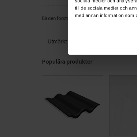
sociala medier och analysera 
till de sociala medier och a
med annan information som du 
Bli den första att lämna ett omdöme.
Populära produkter