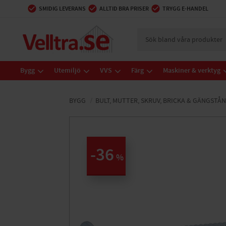
SMIDIG LEVERANS
ALLTID BRA PRISER
TRYGG E-HANDEL
Bygg
Utemiljö
VVS
Färg
Maskiner & verktyg
BYGG
BULT, MUTTER, SKRUV, BRICKA & GÄNGSTÅ
36
%