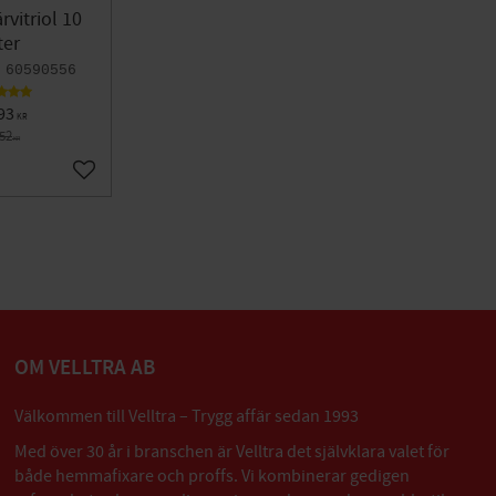
rvitriol 10
ter
60590556
93
KR
752
KR
Lägg till i favoriter
OM VELLTRA AB
Välkommen till Velltra – Trygg affär sedan 1993
Med över 30 år i branschen är Velltra det självklara valet för
både hemmafixare och proffs. Vi kombinerar gedigen