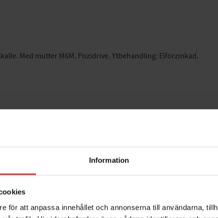
kalle. Med mutter M6M. Pozidrive. Ytbehandling: Elförzinkad.
Information
cookies
e för att anpassa innehållet och annonserna till användarna, tillh