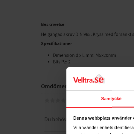
Beskrivelse
Helgängad skruv DIN 965. Kryss med försänkt s
Specifikationer
Dimension d x L mm: M5x20mm
Bits Pz: 2
Omdömen
Samtycke
Du
Denna webbplats använder 
Vi använder enhetsidentifierar