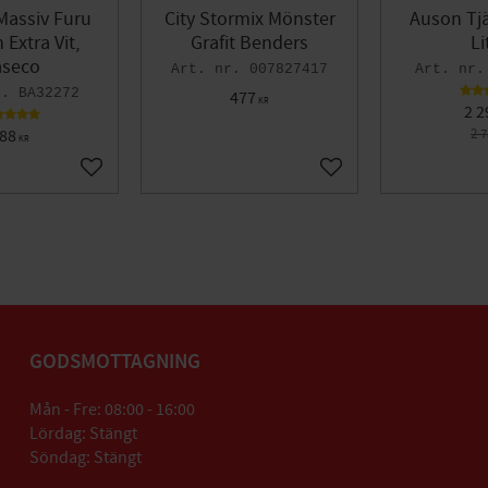
Massiv Furu
City Stormix Mönster
Auson Tjä
Extra Vit,
Grafit Benders
Li
seco
007827417
BA32272
477
KR
2 2
88
2 
KR
Lägg till i favoriter
Lägg till i favoriter
GODSMOTTAGNING
Mån - Fre: 08:00 - 16:00
Lördag: Stängt
Söndag: Stängt