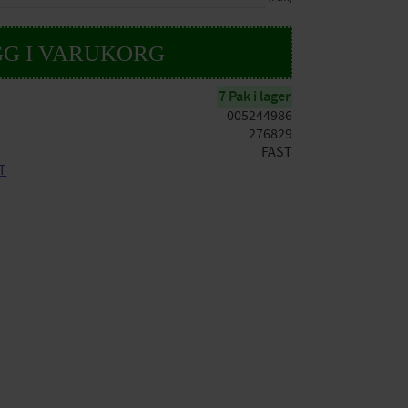
7 Pak i lager
005244986
276829
FAST
ST