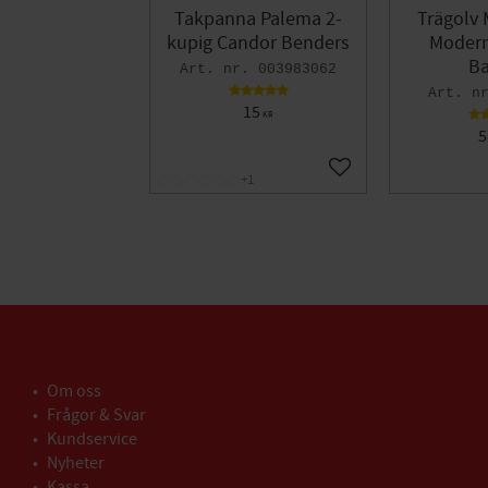
Takpanna Palema 2-
Trägolv 
kupig Candor Benders
Modern 
Ba
003983062
15
KR
5
Lägg till i favoriter
+1
Om oss
Frågor & Svar
Kundservice
Nyheter
Kassa