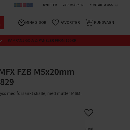
NYHETER
VARUMÄRKEN
KONTAKTA OSS
MINA SIDOR
FAVORITER
KUNDVAGN
KAMPANJ GOLV & PANELER FROM 169KR
 MFX FZB M5x20mm
6829
ryss med försänkt skalle, med mutter M6M.
Lägg till i favoriter
Pak