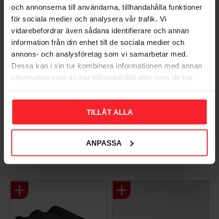
Du
och annonserna till användarna, tillhandahålla funktioner
för sociala medier och analysera vår trafik. Vi
vidarebefordrar även sådana identifierare och annan
information från din enhet till de sociala medier och
annons- och analysföretag som vi samarbetar med.
Dessa kan i sin tur kombinera informationen med annan
information som du har tillhandahållit eller som de har
samlat in när du har använt deras tjänster.
Bli den första att lämna ett omdöme.
TILLÅT ALLA
ANPASSA
Populära produkter