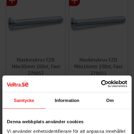
Maskinskruv FZB
Maskinskruv FZB
M6x30mm 100st, Fast
M6x16mm 100st, Fast
276657
276651
005244966
005244963
114
74
KR
KR
Lägg till i favoriter
Lägg til
Samtycke
Information
Om
Denna webbplats använder cookies
Omdömen
Vi använder enhetsidentifierare för att anpassa innehållet