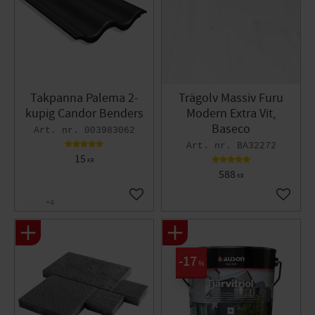
Takpanna Palema 2-
Trägolv Massiv Furu
kupig Candor Benders
Modern Extra Vit,
Baseco
003983062
BA32272
15
KR
588
KR
Lägg till i favoriter
Lägg til
+4
17
%