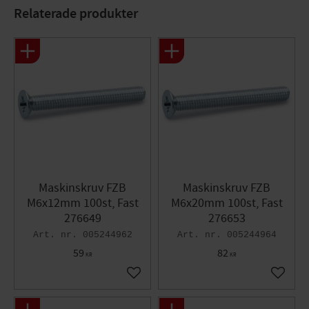
Bits: PZ3
Relaterade produkter
Maskinskruv FZB
Maskinskruv FZB
M6x12mm 100st, Fast
M6x20mm 100st, Fast
276649
276653
005244962
005244964
59
82
KR
KR
Lägg till i favoriter
Lägg til