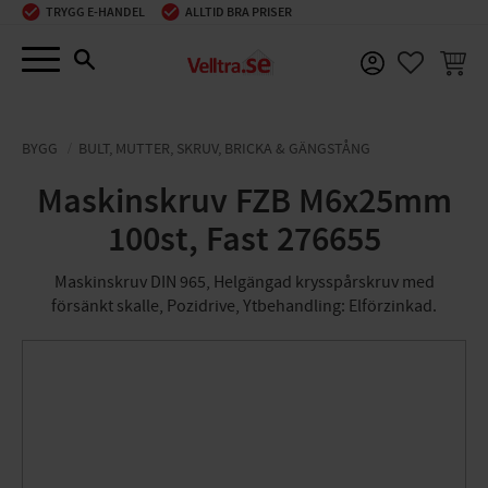
TRYGG E-HANDEL
ALLTID BRA PRISER
Meny
KUNDV
FAVORIT
BYGG
BULT, MUTTER, SKRUV, BRICKA & GÄNGSTÅNG
Maskinskruv FZB M6x25mm
100st, Fast 276655
Maskinskruv DIN 965, Helgängad krysspårskruv med
försänkt skalle, Pozidrive, Ytbehandling: Elförzinkad.