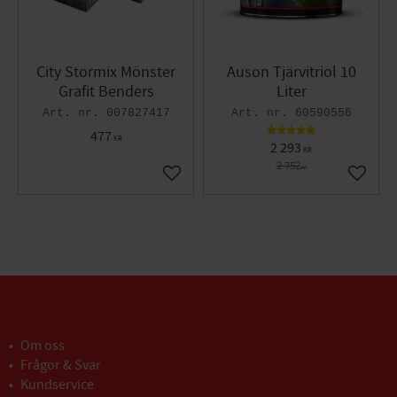
City Stormix Mönster
Auson Tjärvitriol 10
Grafit Benders
Liter
007827417
60590556
477
KR
2 293
KR
2 752
KR
Lägg till i favoriter
Lägg til
Om oss
Frågor & Svar
Kundservice