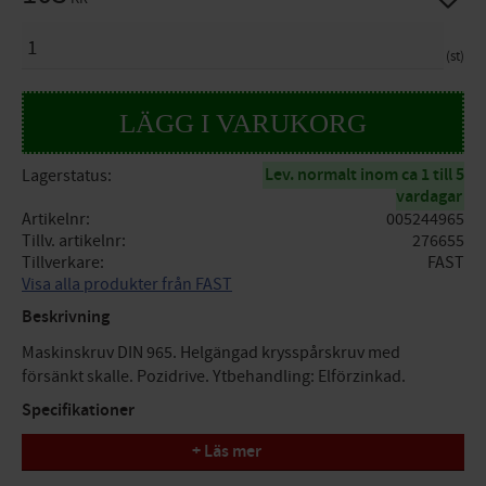
ANTAL
st
Lev. normalt inom ca 1 till 5
Lagerstatus
vardagar
Artikelnr
005244965
Tillv. artikelnr
276655
Tillverkare
FAST
Visa alla produkter från FAST
Beskrivning
Maskinskruv DIN 965. Helgängad krysspårskruv med
försänkt skalle. Pozidrive. Ytbehandling: Elförzinkad.
Specifikationer
+ Läs mer
Gänga: M6
Längd: 25mm