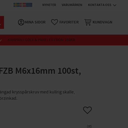
NYHETER
VARUMÄRKEN
KONTAKTA OSS
MINA SIDOR
FAVORITER
KUNDVAGN
KAMPANJ GOLV & PANELER FROM 169KR
 FZB M6x16mm 100st,
ngad krysspårskruv med kullrig skalle,
förzinkad.
Lägg till i favoriter
st