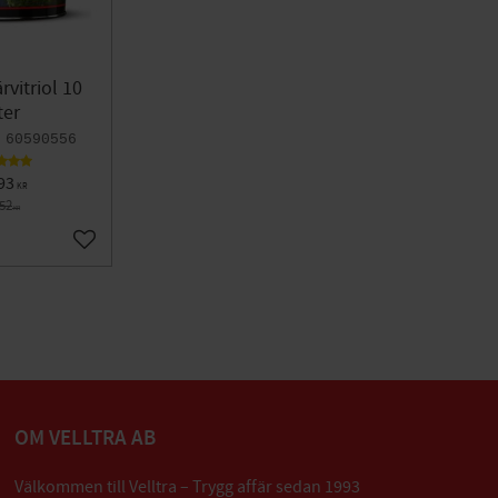
rvitriol 10
ter
60590556
93
KR
752
KR
Lägg till i favoriter
OM VELLTRA AB
Välkommen till Velltra – Trygg affär sedan 1993