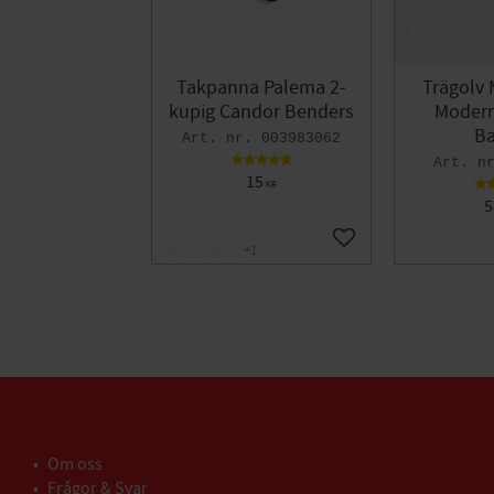
Takpanna Palema 2-
Trägolv 
kupig Candor Benders
Modern 
Ba
003983062
15
KR
5
Lägg till i favoriter
+1
Om oss
Frågor & Svar