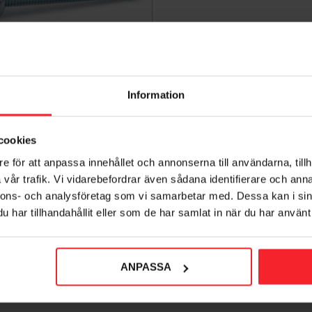
Information
askinskruv FZB M6x12mm
100st, Fast 276737
005244898
cookies
109
KR
e för att anpassa innehållet och annonserna till användarna, tillh
vår trafik. Vi vidarebefordrar även sådana identifierare och anna
voriter
Lägg till i favoriter
nnons- och analysföretag som vi samarbetar med. Dessa kan i sin
har tillhandahållit eller som de har samlat in när du har använt 
ANPASSA