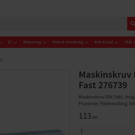
El
Belysning
Hem & inredning
Kök & bad
Stål
NG
Maskinskruv
Fast 276739
Maskinskruv DIN 7985, Helgä
Pozidrive, Ytbehandling: El
113
KR
ANTAL