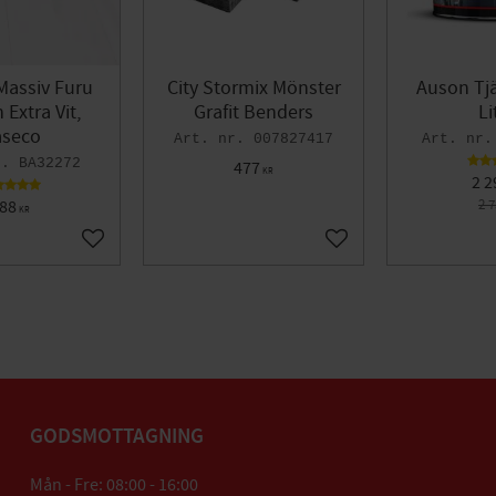
Massiv Furu
City Stormix Mönster
Auson Tjä
Extra Vit,
Grafit Benders
Li
seco
007827417
BA32272
477
KR
2 2
88
2 
KR
Lägg till i favoriter
Lägg till i favoriter
GODSMOTTAGNING
Mån - Fre: 08:00 - 16:00