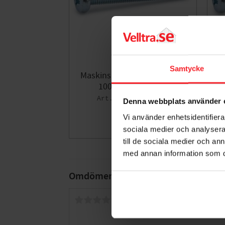
Samtycke
Maskinskruv FZB M6x10mm
M
100st, Fast 276735
005244897
Denna webbplats använder 
108
KR
Vi använder enhetsidentifierar
sociala medier och analysera 
Lägg till i fa
till de sociala medier och a
med annan information som du 
Omdömen
Du