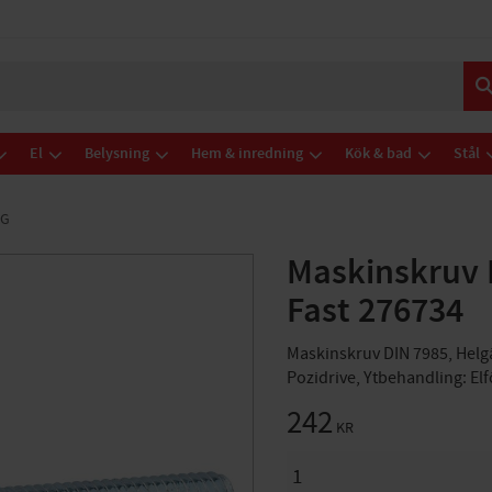
El
Belysning
Hem & inredning
Kök & bad
Stål
NG
Maskinskruv
Fast 276734
Maskinskruv DIN 7985, Helgä
Pozidrive, Ytbehandling: El
242
KR
ANTAL