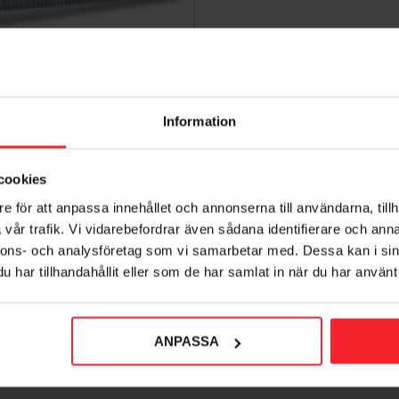
Information
askinskruv FZB M5x60mm
100st, Fast 276646
005435716
cookies
179
KR
e för att anpassa innehållet och annonserna till användarna, tillh
vår trafik. Vi vidarebefordrar även sådana identifierare och anna
voriter
Lägg till i favoriter
nnons- och analysföretag som vi samarbetar med. Dessa kan i sin
har tillhandahållit eller som de har samlat in när du har använt 
ANPASSA