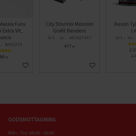
Massiv Furu
City Stormix Mönster
Auson Tjä
Extra Vit,
Grafit Benders
Li
seco
007827417
BA32272
477
KR
2 2
88
2 
KR
Lägg till i favoriter
Lägg till i favoriter
GODSMOTTAGNING
Mån - Fre: 08:00 - 16:00