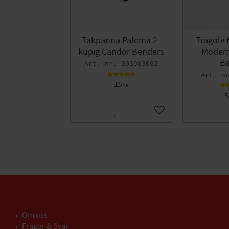
Takpanna Palema 2-
Trägolv 
kupig Candor Benders
Modern 
Ba
003983062
15
KR
5
Lägg till i favoriter
+1
Om oss
Frågor & Svar