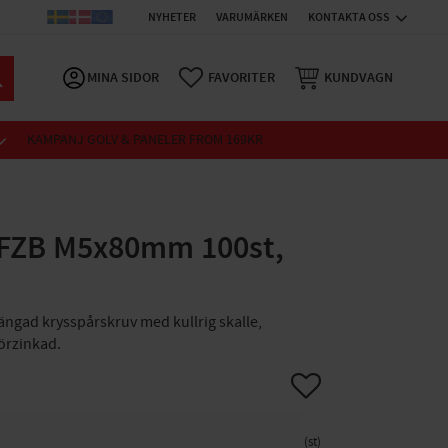
NYHETER
VARUMÄRKEN
KONTAKTA OSS
MINA SIDOR
FAVORITER
KUNDVAGN
KAMPANJ GOLV & PANELER FROM 169KR
 FZB M5x80mm 100st,
ngad krysspårskruv med kullrig skalle,
förzinkad.
Lägg till i favoriter
st