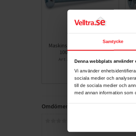
Samtycke
Maskinskruv FZB M5x60mm
M
100st, Fast 276732
005435718
Denna webbplats använder 
181
KR
Vi använder enhetsidentifierar
sociala medier och analysera 
Lägg till i fa
till de sociala medier och a
med annan information som du 
Omdömen
Du