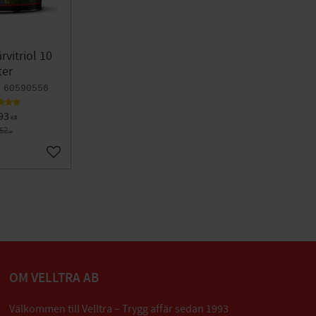
rvitriol 10
ter
60590556
93
KR
752
KR
Lägg till i favoriter
OM VELLTRA AB
Välkommen till Velltra – Trygg affär sedan 1993