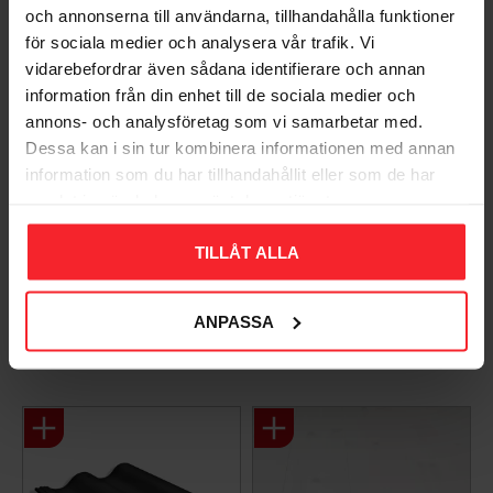
Du
och annonserna till användarna, tillhandahålla funktioner
för sociala medier och analysera vår trafik. Vi
vidarebefordrar även sådana identifierare och annan
information från din enhet till de sociala medier och
annons- och analysföretag som vi samarbetar med.
Dessa kan i sin tur kombinera informationen med annan
information som du har tillhandahållit eller som de har
samlat in när du har använt deras tjänster.
Bli den första att lämna ett omdöme.
TILLÅT ALLA
ANPASSA
Populära produkter