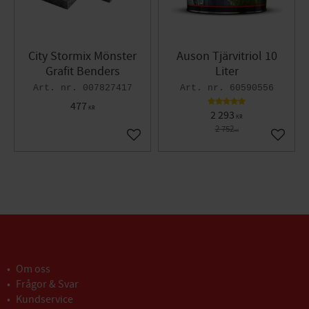
City Stormix Mönster
Auson Tjärvitriol 10
Grafit Benders
Liter
007827417
60590556
477
KR
2 293
KR
2 752
KR
Lägg till i favoriter
Lägg til
Om oss
Frågor & Svar
Kundservice