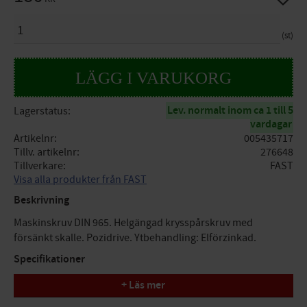
ANTAL
st
Lev. normalt inom ca 1 till 5
Lagerstatus
vardagar
Artikelnr
005435717
Tillv. artikelnr
276648
Tillverkare
FAST
Visa alla produkter från FAST
Beskrivning
Maskinskruv DIN 965. Helgängad krysspårskruv med
försänkt skalle. Pozidrive. Ytbehandling: Elförzinkad.
Specifikationer
+ Läs mer
Gänga: M5
Längd: 80mm