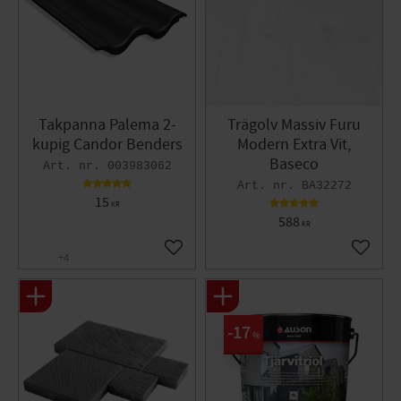
Takpanna Palema 2-
Trägolv Massiv Furu
kupig Candor Benders
Modern Extra Vit,
Baseco
003983062
BA32272
15
KR
588
KR
Lägg till i favoriter
Lägg til
+4
17
%