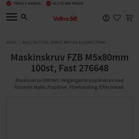
TRYGG E-HANDEL
ALLTID BRA PRISER
Meny
KUNDV
FAVORIT
BYGG
BULT, MUTTER, SKRUV, BRICKA & GÄNGSTÅNG
Maskinskruv FZB M5x80mm
100st, Fast 276648
Maskinskruv DIN 965, Helgängad krysspårskruv med
försänkt skalle, Pozidrive, Ytbehandling: Elförzinkad.