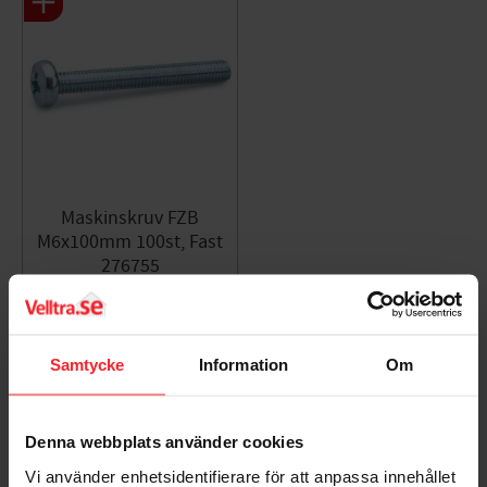
Maskinskruv FZB
M6x100mm 100st, Fast
276755
005244907
439
KR
Lägg till i favoriter
Samtycke
Information
Om
Denna webbplats använder cookies
Omdömen
Vi använder enhetsidentifierare för att anpassa innehållet