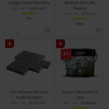
kupig Candor Benders
Modern Extra Vit,
Baseco
003983062
BA32272
15
KR
588
KR
Lägg till i favoriter
Lägg til
+4
17
%
City Stormix Mönster
Auson Tjärvitriol 10
Grafit Benders
Liter
007827417
60590556