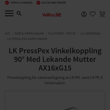
TRYGG E-HANDEL
ALLTID BRA PRISER
Meny
KUNDV
FAVORIT
VVS
RÖR & KOPPLINGAR
PLASTRÖR - TRYCK
LK UNIVERSAL
LK PRESS-PEX KOPPLINGAR
LK PressPex Vinkelkoppling
90° Med Lekande Mutter
AX16xG15
Presskoppling för sammanfogning av LK PAL samt LK PE-X
Universalrör.