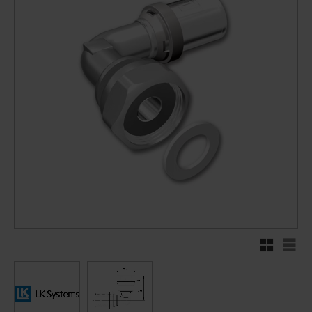
Rutnätsvy
Listv