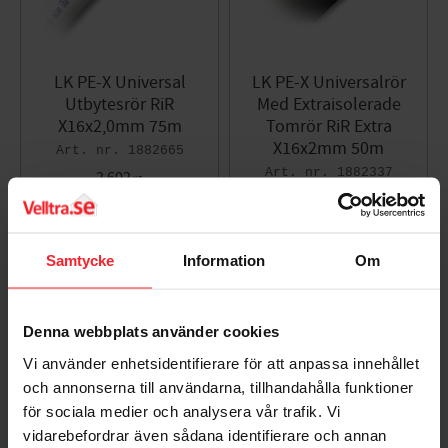
ULC-märkt: Nej
UL-märkt: Nej
LK PE-X Universal
LK PE-X Universalrör
Utbytesrör RiR
Med Extraisolerade
X16x2,0mm 75m
Tomrör RiR Extra
X16x2mm 50m
1882665
1882337
2 602
KR
3 437
KR
Lägg till i favoriter
Lägg til
Samtycke
Information
Om
Denna webbplats använder cookies
Vi använder enhetsidentifierare för att anpassa innehållet
och annonserna till användarna, tillhandahålla funktioner
för sociala medier och analysera vår trafik. Vi
vidarebefordrar även sådana identifierare och annan