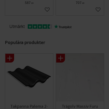
587
707
KR
KR
Lägg till i favoriter
Lägg til
Populära produkter
Takpanna Palema 2-
Trägolv Massiv Furu