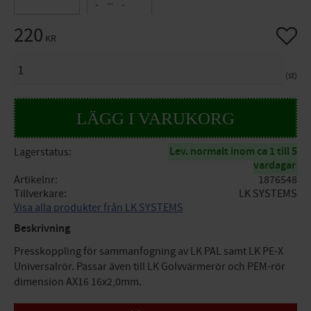
220
Lägg til
KR
ANTAL
st
Lev. normalt inom ca 1 till 5
Lagerstatus
vardagar
Artikelnr
1876548
Tillverkare
LK SYSTEMS
Visa alla produkter från LK SYSTEMS
Beskrivning
Presskoppling för sammanfogning av LK PAL samt LK PE-X
Universalrör. Passar även till LK Golvvärmerör och PEM-rör
dimension AX16 16x2,0mm.
Specifikationer