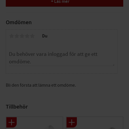
+ Läs mer
Dimension: AX16mm x G15 x 90°
Tryck/Flöde/Temp: PN10, maxtemp +70°C (+95°C)
Funktion: pressfog tappvatten/värme/kyla
Omdömen
Utförande: muff x invändig löpmutter
Färg: nickel
Du
Ytbehandling: förnicklad
Material: AZH-mässing
Standard: pressverktyg LK
Övrig info: med läckageindikering opressad
Material anslutning 1: Mässing
Materialkvalitet anslutning 1: Mässing
avzinkningshärdig (DZR)
Ytskydd anslutning 1: Förnicklad
Bli den första att lämna ett omdöme.
Ytbehandling anslutning 1: Obehandlad
Material anslutning 2: Mässing
Materialkvalitet anslutning 2: Mässing
Tillbehör
avzinkningshärdig (DZR)
Ytskydd anslutning 2: Förnicklad
Ytbehandling anslutning 2: Obehandlad
Form: Böj