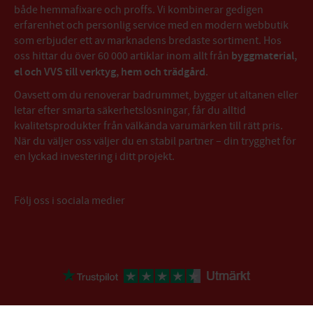
både hemmafixare och proffs. Vi kombinerar gedigen
erfarenhet och personlig service med en modern webbutik
som erbjuder ett av marknadens bredaste sortiment. Hos
oss hittar du över 60 000 artiklar inom allt från
byggmaterial,
el och VVS till verktyg, hem och trädgård
.
Oavsett om du renoverar badrummet, bygger ut altanen eller
letar efter smarta säkerhetslösningar, får du alltid
kvalitetsprodukter från välkända varumärken till rätt pris.
När du väljer oss väljer du en stabil partner – din trygghet för
en lyckad investering i ditt projekt.
Följ oss i sociala medier