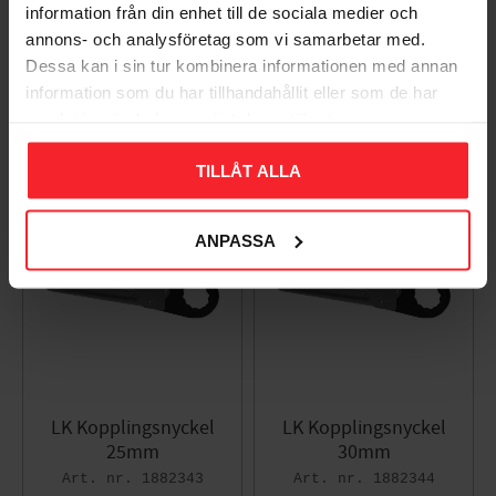
information från din enhet till de sociala medier och
LK PE-X Universalrör X
LK Kopplingsnyckel
annons- och analysföretag som vi samarbetar med.
Med Tomrör RiR Grå
24mm
Dessa kan i sin tur kombinera informationen med annan
1882335
1882342
information som du har tillhandahållit eller som de har
2 058
587
samlat in när du har använt deras tjänster.
KR
KR
Lägg till i favoriter
Lägg til
TILLÅT ALLA
ANPASSA
LK Kopplingsnyckel
LK Kopplingsnyckel
25mm
30mm
1882343
1882344