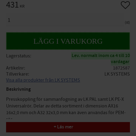
431
Lägg til
KR
ANTAL
st
Lev. normalt inom ca 4 till 10
Lagerstatus
vardagar
Artikelnr
1872587
Tillverkare
LK SYSTEMS
Visa alla produkter från LK SYSTEMS
Beskrivning
Presskoppling för sammanfogning av LK PAL samt LK PE-X
Universalrör. Delar av detta sortiment i dimension AX16
16x2,0 mm och A32 32x3,0 mm kan även användas för PEM-
rör.
+ Läs mer
Specifikationer