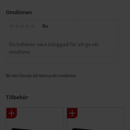
Dimension: A50mm x A40mm
Tryck/Flöde/Temp: PN10, Maxtemp +70°C (+95°C)
Omdömen
Funktion: Pressfog Tappvatten/Värme/Kyla
Utförande: 2muff
Du
Färg: Mässing
Material: AZH-mässing
Standard: Pressverktyg LK
Övrig info: Med Läckageindikering Opressad
Material anslutning 1: Mässing
Materialkvalitet anslutning 1: Mässing
Avzinkningshärdig (DZR)
Ytskydd anslutning 1: Obehandlad
Bli den första att lämna ett omdöme.
Ytbehandling anslutning 1: Obehandlad
Material anslutning 2: Mässing
Materialkvalitet anslutning 2: Mässing
Tillbehör
Avzinkningshärdig (DZR)
Ytskydd anslutning 2: Obehandlad
Ytbehandling anslutning 2: Obehandlad
Form: Rak
Modell/Utförande: 1-delad