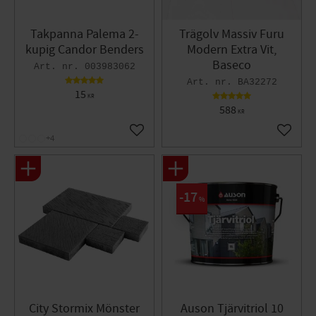
Takpanna Palema 2-
Trägolv Massiv Furu
kupig Candor Benders
Modern Extra Vit,
Baseco
003983062
BA32272
15
KR
588
KR
Lägg till i favoriter
Lägg til
+4
17
%
City Stormix Mönster
Auson Tjärvitriol 10