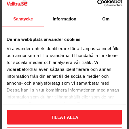
UL-märkt: Nej
Samtycke
Information
Om
LK PAL Universalrör
LK PAL Universalrör 5m
3,2m Raka Längder
Raka Längder
A40x3,5mm
A40x3,5mm
Denna webbplats använder cookies
1872640
1874494
485
832
Vi använder enhetsidentifierare för att anpassa innehållet
KR
KR
och annonserna till användarna, tillhandahålla funktioner
Lägg till i favoriter
Lägg til
för sociala medier och analysera vår trafik. Vi
vidarebefordrar även sådana identifierare och annan
information från din enhet till de sociala medier och
annons- och analysföretag som vi samarbetar med.
Dessa kan i sin tur kombinera informationen med annan
information som du har tillhandahållit eller som de har
samlat in när du har använt deras tjänster.
TILLÅT ALLA
LK PAL Universalrör