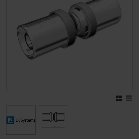
Rutnätsvy
Listv