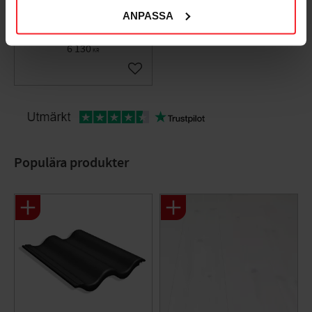
A40x3,5mm 40m
ANPASSA
1877807
6 130
KR
Lägg till i favoriter
Populära produkter