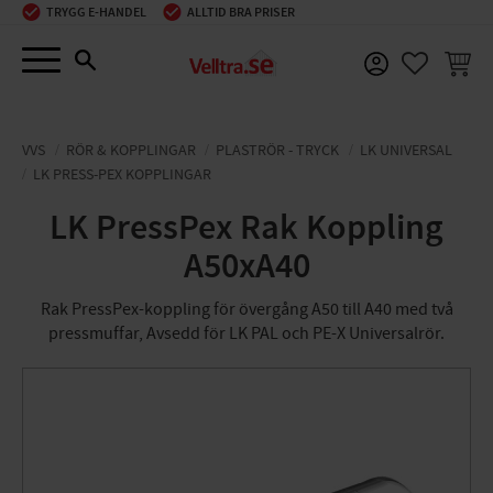
TRYGG E-HANDEL
ALLTID BRA PRISER
Meny
KUNDV
FAVORIT
VVS
RÖR & KOPPLINGAR
PLASTRÖR - TRYCK
LK UNIVERSAL
LK PRESS-PEX KOPPLINGAR
LK PressPex Rak Koppling
A50xA40
Rak PressPex-koppling för övergång A50 till A40 med två
pressmuffar, Avsedd för LK PAL och PE-X Universalrör.