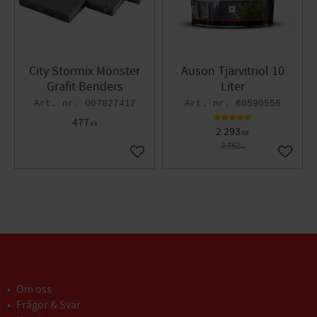
City Stormix Mönster
Auson Tjärvitriol 10
Grafit Benders
Liter
007827417
60590556
477
KR
2 293
KR
2 752
KR
Lägg till i favoriter
Lägg til
Om oss
Frågor & Svar