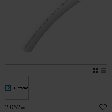
Rutnätsvy
Listv
2 052
Lägg til
KR