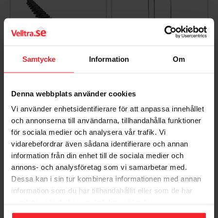
Samtycke
Information
Om
LK Golvvärmelist Click
LK Rörvinda XL
Denna webbplats använder cookies
12
2435521
Vi använder enhetsidentifierare för att anpassa innehållet
2410461
8 938
KR
och annonserna till användarna, tillhandahålla funktioner
35
KR
för sociala medier och analysera vår trafik. Vi
Lägg till i favoriter
Lägg til
vidarebefordrar även sådana identifierare och annan
information från din enhet till de sociala medier och
annons- och analysföretag som vi samarbetar med.
Dessa kan i sin tur kombinera informationen med annan
information som du har tillhandahållit eller som de har
samlat in när du har använt deras tjänster.