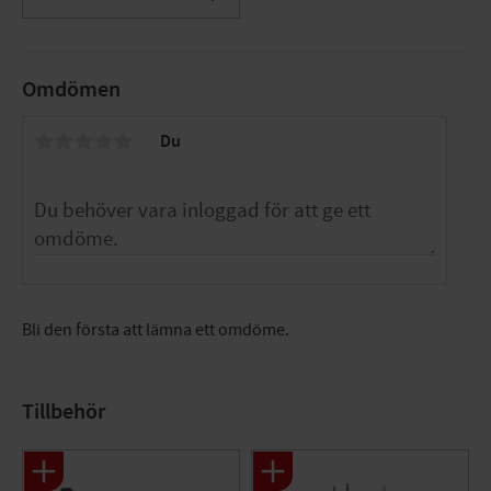
Lägg till i favoriter
Flexibel: Ja
Lämplig för utanpåliggande montage: Nej
Minsta böjradie: 60 mm
Färg rör: Vit
Omdömen
Med elvärmekabel: Nej
Med skyddslock/-plugg: Nej
Du
UV-resistent: Nej
Funktion (användningsområde): Golvvärme
Bli den första att lämna ett omdöme.
Tillbehör