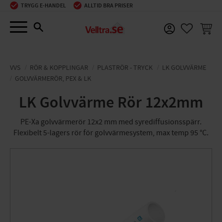
TRYGG E-HANDEL
ALLTID BRA PRISER
Meny
KUNDV
FAVORIT
VVS
RÖR & KOPPLINGAR
PLASTRÖR - TRYCK
LK GOLVVÄRME
GOLVVÄRMERÖR, PEX & LK
LK Golvvärme Rör 12x2mm
PE-Xa golvvärmerör 12x2 mm med syrediffusionsspärr.
Flexibelt 5-lagers rör för golvvärmesystem, max temp 95 °C.