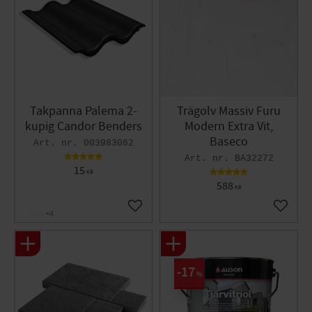
Takpanna Palema 2-
Trägolv Massiv Furu
kupig Candor Benders
Modern Extra Vit,
Baseco
003983062
BA32272
15
KR
588
KR
Lägg till i favoriter
Lägg til
+4
17
%