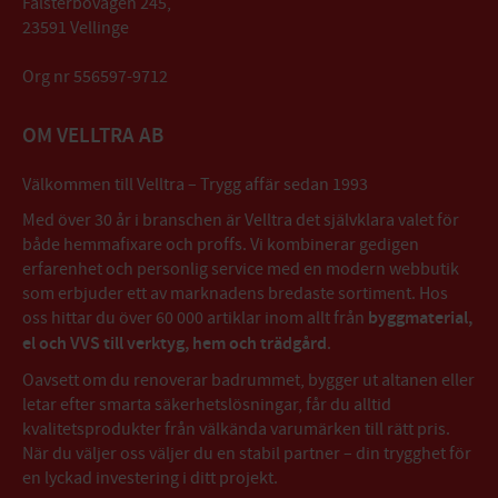
Falsterbovägen 245,
23591 Vellinge
Org nr 556597-9712
OM VELLTRA AB
Välkommen till Velltra – Trygg affär sedan 1993
Med över 30 år i branschen är Velltra det självklara valet för
både hemmafixare och proffs. Vi kombinerar gedigen
erfarenhet och personlig service med en modern webbutik
som erbjuder ett av marknadens bredaste sortiment. Hos
oss hittar du över 60 000 artiklar inom allt från
byggmaterial,
el och VVS till verktyg, hem och trädgård
.
Oavsett om du renoverar badrummet, bygger ut altanen eller
letar efter smarta säkerhetslösningar, får du alltid
kvalitetsprodukter från välkända varumärken till rätt pris.
När du väljer oss väljer du en stabil partner – din trygghet för
en lyckad investering i ditt projekt.