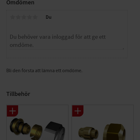
Omdömen
fördelare utan ytterligare tätning.
Specifikationer
Du
Dimension: 1 x G20 / 2+2 x G15
Storlek: 2+2 x c/c50mm avstick
Tryck/Flöde/Temp: PN10, max temp +70°C (+95°C)
Funktion: För PEX-rör
Utförande: Ut-/invändig x utvändig gänga
Färg: Nickel
Ytbehandling: Förnicklad
Bli den första att lämna ett omdöme.
Material: AZH-mässing
Lämplig för tappvatten: Ja
Lämplig för värmevatten: Ja
Tillbehör
Lämplig för kylvatten: Ja
Lämplig för tryckluft: Ja
Lämplig för glykol: Ja
Monteringsmetod: Utanpåliggande
Material: Mässing
Ytskydd: Förnicklad
Dimension anslutning 1: Ansl. 20 (3/4")