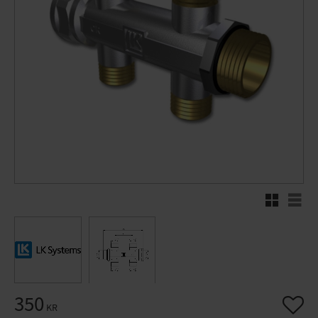
Rutnätsvy
Listv
350
Lägg til
KR