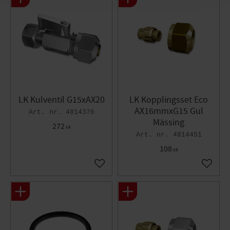
LK Kulventil G15xAX20
LK Kopplingsset Eco
AX16mmxG15 Gul
4814376
Mässing
272
KR
4814451
108
KR
Lägg till i favoriter
Lägg til