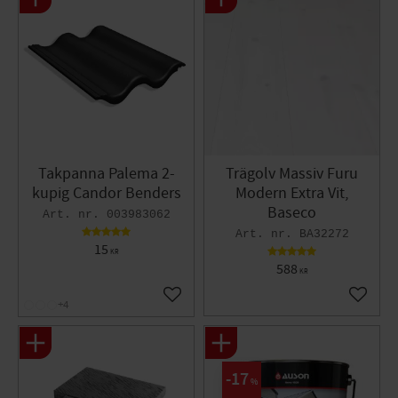
Takpanna Palema 2-
Trägolv Massiv Furu
kupig Candor Benders
Modern Extra Vit,
Baseco
003983062
BA32272
15
KR
588
KR
Lägg till i favoriter
Lägg til
+4
17
%