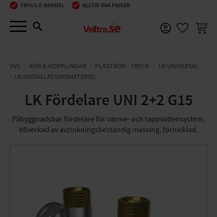
TRYGG E-HANDEL
ALLTID BRA PRISER
Meny
KUNDV
FAVORIT
VVS
RÖR & KOPPLINGAR
PLASTRÖR - TRYCK
LK UNIVERSAL
LK INSTALLATIONSMATERIEL
LK Fördelare UNI 2+2 G15
Påbyggnadsbar fördelare för värme- och tappvattensystem,
tillverkad av avzinkningsbeständig mässing, förnicklad.