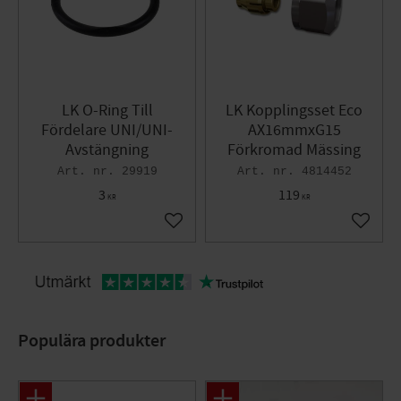
LK O-Ring Till
LK Kopplingsset Eco
Fördelare UNI/UNI-
AX16mmxG15
Avstängning
Förkromad Mässing
29919
4814452
3
119
KR
KR
Lägg till i favoriter
Lägg til
Populära produkter