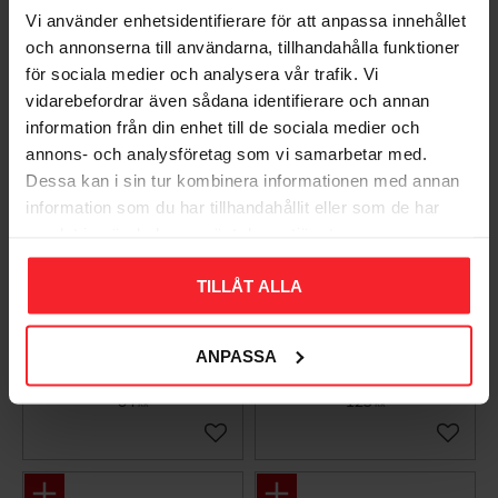
Vi använder enhetsidentifierare för att anpassa innehållet
Lägg till i favoriter
Lägg til
och annonserna till användarna, tillhandahålla funktioner
för sociala medier och analysera vår trafik. Vi
vidarebefordrar även sådana identifierare och annan
information från din enhet till de sociala medier och
annons- och analysföretag som vi samarbetar med.
Dessa kan i sin tur kombinera informationen med annan
information som du har tillhandahållit eller som de har
samlat in när du har använt deras tjänster.
TILLÅT ALLA
LK
LK PressPex
Anslutningskoppling
Pressanslutningskoppling
AX20mmxG20
AX16xG20
ANPASSA
1875890
1876606
84
123
KR
KR
Lägg till i favoriter
Lägg til