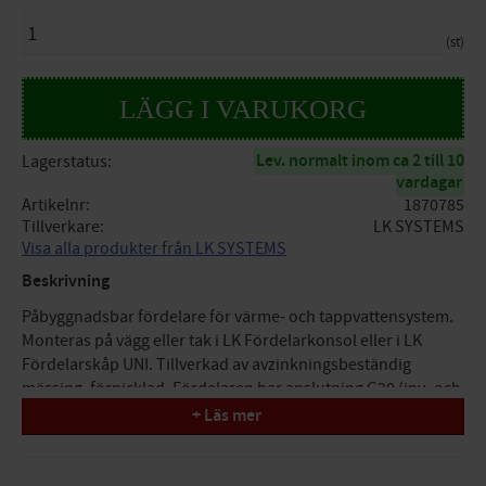
ANTAL
st
Lev. normalt inom ca 2 till 10
Lagerstatus
vardagar
Artikelnr
1870785
Tillverkare
LK SYSTEMS
Visa alla produkter från LK SYSTEMS
Beskrivning
Påbyggnadsbar fördelare för värme- och tappvattensystem.
Monteras på vägg eller tak i LK Fördelarkonsol eller i LK
Fördelarskåp UNI. Tillverkad av avzinkningsbeständig
mässing, förnicklad. Fördelaren har anslutning G20 (inv- och
utv-gänga EuroCone) för matningsledning och anslutning
+ Läs mer
G15 c/c 50 mm utv gg Conex/EuroCone på avsticken.
Fördelaren har o-ringstätning på den utvändiga G20 sidan
för matningsledning vilket underlättar ihopmontering av 2 st