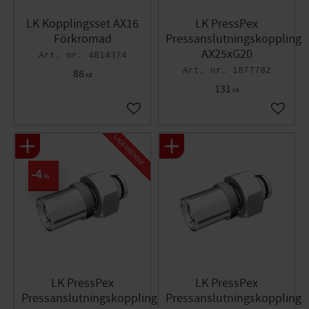
Med isolering: Nej
Fördelarens längd: 110 mm
LK Kopplingsset AX16
LK PressPex
Förkromad
Pressanslutningskoppling
AX25xG20
4814374
1877782
88
KR
131
KR
Lägg till i favoriter
Lägg til
L
A
G
E
R
R
E
N
S
N
I
N
G
4
%
LK PressPex
LK PressPex
Pressanslutningskoppling
Pressanslutningskoppling