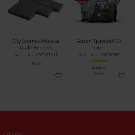
City Stormix Mönster
Auson Tjärvitriol 10
Grafit Benders
Liter
007827417
60590556
477
KR
2 293
KR
2 752
KR
Lägg till i favoriter
Lägg til
Om oss