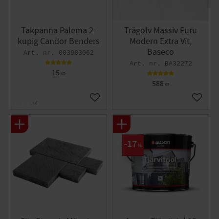
Takpanna Palema 2-
Trägolv Massiv Furu
kupig Candor Benders
Modern Extra Vit,
Baseco
003983062
BA32272
15
KR
588
KR
Lägg till i favoriter
Lägg til
+4
17
%