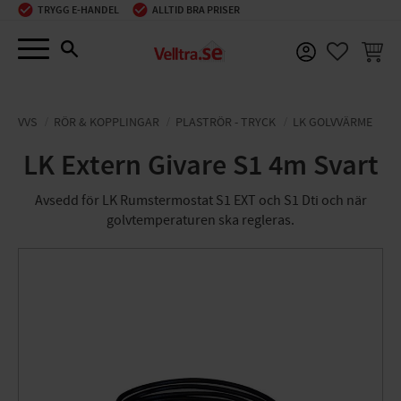
TRYGG E-HANDEL
ALLTID BRA PRISER
Meny
KUNDV
FAVORIT
VVS
RÖR & KOPPLINGAR
PLASTRÖR - TRYCK
LK GOLVVÄRME
LK Extern Givare S1 4m Svart
Avsedd för LK Rumstermostat S1 EXT och S1 Dti och när
golvtemperaturen ska regleras.