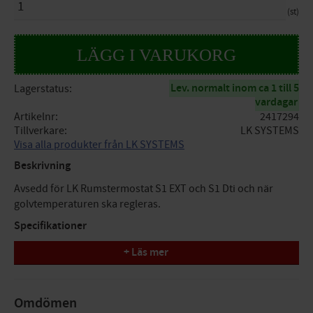
st
Lev. normalt inom ca 1 till 5
Lagerstatus
vardagar
Artikelnr
2417294
Tillverkare
LK SYSTEMS
Visa alla produkter från LK SYSTEMS
Beskrivning
Avsedd för LK Rumstermostat S1 EXT och S1 Dti och när
golvtemperaturen ska regleras.
Specifikationer
+ Läs mer
Storlek: L=4m
Funktion: Till rumstermostat
Färg: Svart
Material: Flermaterial
Omdömen