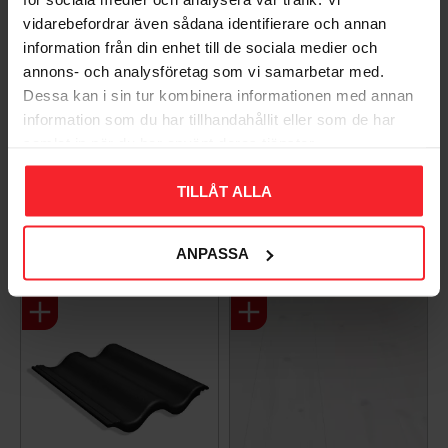
EXT (NO) 24V AC IP30
vidarebefordrar även sådana identifierare och annan
Vit
information från din enhet till de sociala medier och
2417291
annons- och analysföretag som vi samarbetar med.
1 059
KR
Dessa kan i sin tur kombinera informationen med annan
information som du har tillhandahållit eller som de har
Lägg till i favoriter
samlat in när du har använt deras tjänster.
TILLÅT ALLA
Populära produkter
ANPASSA