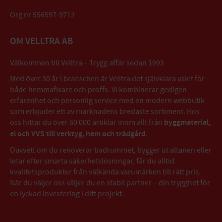
Org nr 556597-9712
OM VELLTRA AB
Välkommen till Velltra – Trygg affär sedan 1993
Med över 30 år i branschen är Velltra det självklara valet för
både hemmafixare och proffs. Vi kombinerar gedigen
erfarenhet och personlig service med en modern webbutik
som erbjuder ett av marknadens bredaste sortiment. Hos
oss hittar du över 60 000 artiklar inom allt från
byggmaterial,
el och VVS till verktyg, hem och trädgård
.
Oavsett om du renoverar badrummet, bygger ut altanen eller
letar efter smarta säkerhetslösningar, får du alltid
kvalitetsprodukter från välkända varumärken till rätt pris.
När du väljer oss väljer du en stabil partner – din trygghet för
en lyckad investering i ditt projekt.