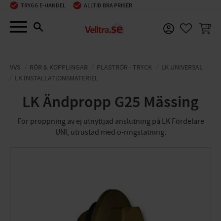
TRYGG E-HANDEL
ALLTID BRA PRISER
Meny
KUNDV
FAVORIT
VVS
RÖR & KOPPLINGAR
PLASTRÖR - TRYCK
LK UNIVERSAL
LK INSTALLATIONSMATERIEL
LK Ändpropp G25 Mässing
För proppning av ej utnyttjad anslutning på LK Fördelare
UNI, utrustad med o-ringstätning.