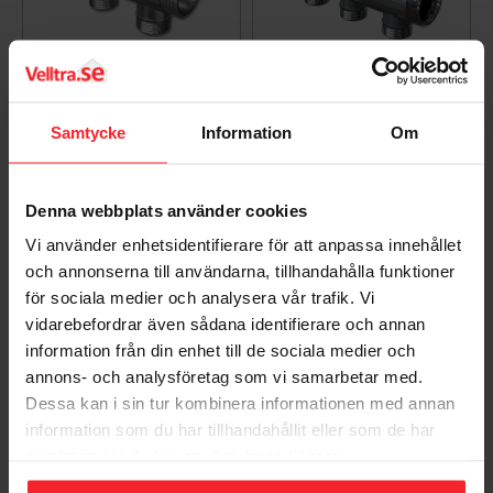
LK Fördelare UNI
LK Fördelare UNI
Samtycke
Information
Om
G25/2xG20 2xc/c 50mm
G25/3xG20 3xc/c 50mm
1875287
1875288
301
472
KR
KR
Denna webbplats använder cookies
Lägg till i favoriter
Lägg til
Vi använder enhetsidentifierare för att anpassa innehållet
och annonserna till användarna, tillhandahålla funktioner
för sociala medier och analysera vår trafik. Vi
vidarebefordrar även sådana identifierare och annan
information från din enhet till de sociala medier och
Populära produkter
annons- och analysföretag som vi samarbetar med.
Dessa kan i sin tur kombinera informationen med annan
information som du har tillhandahållit eller som de har
samlat in när du har använt deras tjänster.