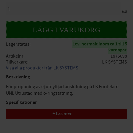
ANTAL
st
Lev. normalt inom ca 1 till 5
Lagerstatus
vardagar
Artikelnr
1875698
Tillverkare
LK SYSTEMS
Visa alla produkter från LK SYSTEMS
Beskrivning
För proppning av ej utnyttjad anslutning på LK Fördelare
UNI. Utrustad med o-ringstätning.
Specifikationer
+ Läs mer
Dimension: G25
Tryck/Flöde/Temp: PN10, maxtemp +70°C (+95°C)
Funktion: Till LK fördelare UNI-25