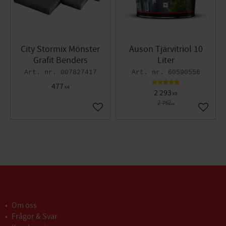
City Stormix Mönster
Auson Tjärvitriol 10
Grafit Benders
Liter
007827417
60590556
477
KR
2 293
KR
2 752
KR
Lägg till i favoriter
Lägg til
Om oss
Frågor & Svar