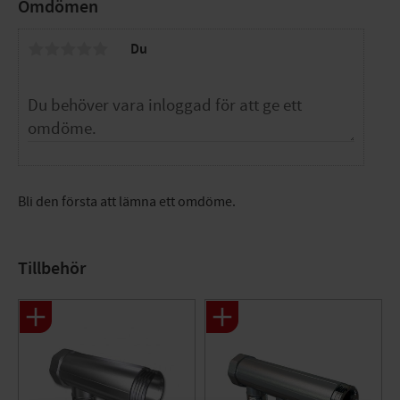
Färg: Mässing
Omdömen
Material: AZH-mässing
Typ av tillbehör/reservdel: Ändstycke med utvändiga
Du
gängor
Gängstorlek: 1"
Bli den första att lämna ett omdöme.
Tillbehör