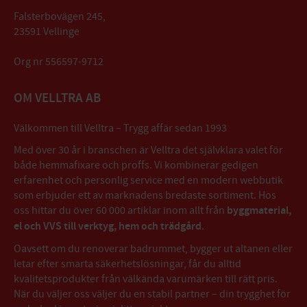
Falsterbovägen 245,
23591 Vellinge
Org nr 556597-9712
OM VELLTRA AB
Välkommen till Velltra – Trygg affär sedan 1993
Med över 30 år i branschen är Velltra det självklara valet för
både hemmafixare och proffs. Vi kombinerar gedigen
erfarenhet och personlig service med en modern webbutik
som erbjuder ett av marknadens bredaste sortiment. Hos
oss hittar du över 60 000 artiklar inom allt från
byggmaterial,
el och VVS till verktyg, hem och trädgård
.
Oavsett om du renoverar badrummet, bygger ut altanen eller
letar efter smarta säkerhetslösningar, får du alltid
kvalitetsprodukter från välkända varumärken till rätt pris.
När du väljer oss väljer du en stabil partner – din trygghet för