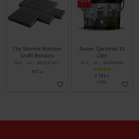
17
%
City Stormix Mönster
Auson Tjärvitriol 10
Grafit Benders
Liter
007827417
60590556
477
KR
2 293
KR
2 752
KR
Lägg till i favoriter
Lägg til