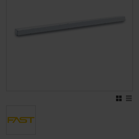
Rutnätsvy
Listv