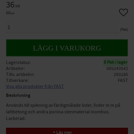
Nedsatt pris:
36
KR
Lägg til
Ordinarie pris:
60
KR
ANTAL
Pak
8 Pak i lager
Lagerstatus
Artikelnr
005243542
Tillv. artikelnr
293185
Tillverkare
FAST
Visa alla produkter från FAST
Beskrivning
Används till spikning av färdigmålade lister, foder m m på
lättbetong och andra porösa stenmaterial inomhus.
Lackerad.
Specifikationer
+ Läs mer