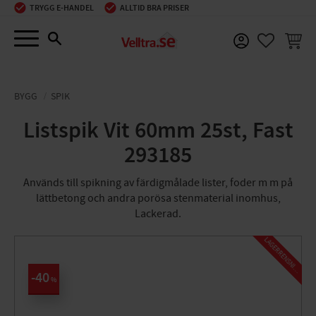
TRYGG E-HANDEL
ALLTID BRA PRISER
Meny
KUNDV
FAVORIT
BYGG
SPIK
Listspik Vit 60mm 25st, Fast
293185
Används till spikning av färdigmålade lister, foder m m på
lättbetong och andra porösa stenmaterial inomhus,
Lackerad.
L
A
G
E
R
R
E
N
S
N
I
N
G
40
%