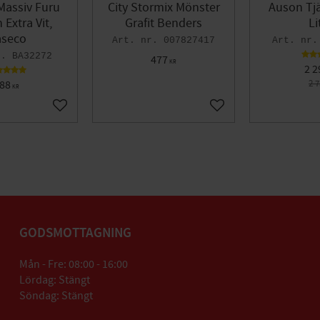
Massiv Furu
City Stormix Mönster
Auson Tjä
Extra Vit,
Grafit Benders
Li
seco
007827417
BA32272
477
KR
2 2
88
2 
KR
Lägg till i favoriter
Lägg till i favoriter
GODSMOTTAGNING
Mån - Fre: 08:00 - 16:00
Lördag: Stängt
Söndag: Stängt