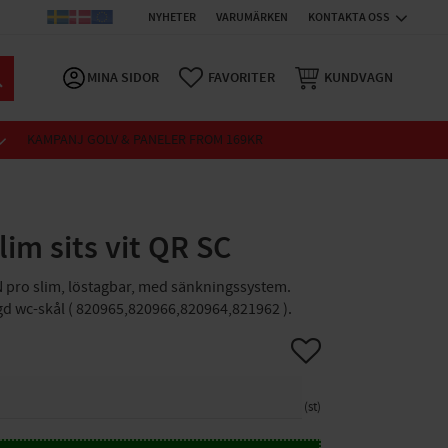
NYHETER
VARUMÄRKEN
KONTAKTA OSS
MINA SIDOR
FAVORITER
KUNDVAGN
KAMPANJ GOLV & PANELER FROM 169KR
im sits vit QR SC
N pro slim, löstagbar, med sänkningssystem.
d wc-skål ( 820965,820966,820964,821962 ).
Lägg till i favoriter
st