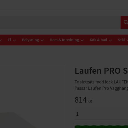
El
Belysning
Hem & inredning
Kök & bad
Stål
Laufen PRO Sl
Toalettsits med lock LAUFE
Passar Laufen Pro Vägghäng
814
KR
ANTAL