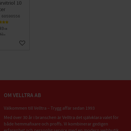
rvitriol 10
ter
60590556
93
KR
752
KR
Lägg till i favoriter
OM VELLTRA AB
Välkommen till Velltra – Trygg affär sedan 1993
Med över 30 år i branschen är Velltra det självklara valet för
både hemmafixare och proffs. Vi kombinerar gedigen
erfarenhet och personlig service med en modern webbutik