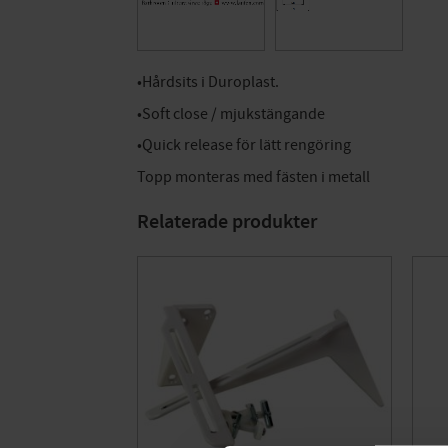
•Hårdsits i Duroplast.
•Soft close / mjukstängande
•Quick release för lätt rengöring
Topp monteras med fästen i metall
Relaterade produkter