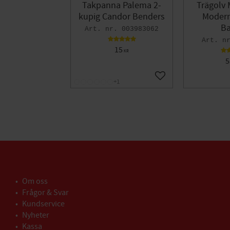
Takpanna Palema 2-
Trägolv 
kupig Candor Benders
Modern 
Ba
003983062
15
KR
5
Lägg till i favoriter
+1
Om oss
Frågor & Svar
Kundservice
Nyheter
Kassa