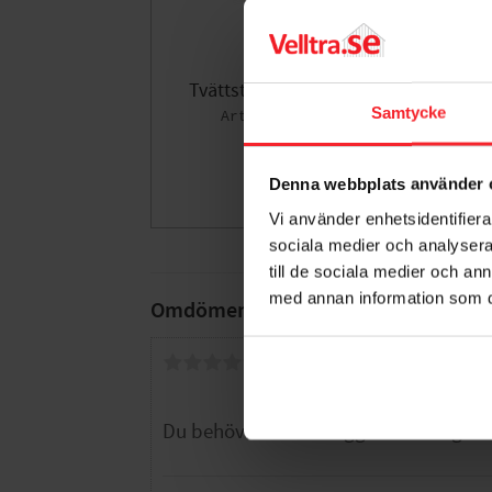
Tvättställskonsol 260 Vit
V
Samtycke
8094302
139
KR
Denna webbplats använder 
Lägg till i fa
Vi använder enhetsidentifierar
sociala medier och analysera 
till de sociala medier och a
med annan information som du 
Omdömen
Du