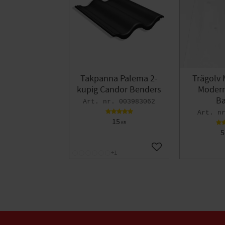
Takpanna Palema 2-
Trägolv 
kupig Candor Benders
Modern 
Ba
003983062
15
KR
5
Lägg till i favoriter
+1