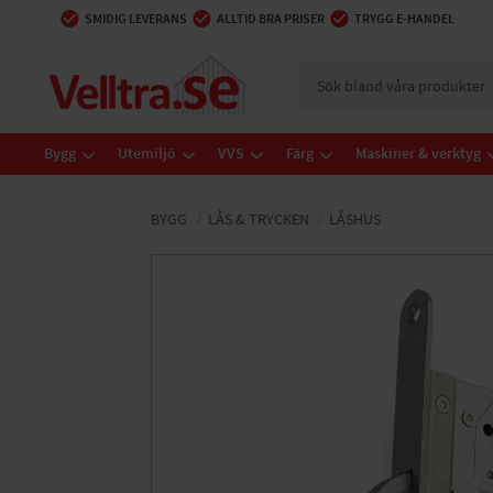
SMIDIG LEVERANS
ALLTID BRA PRISER
TRYGG E-HANDEL
Bygg
Utemiljö
VVS
Färg
Maskiner & verktyg
BYGG
LÅS & TRYCKEN
LÅSHUS