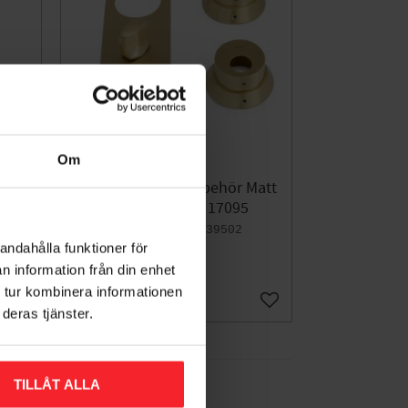
Om
Vredskylt/Cylinderbehör Matt
Habo
Mässing, Habo 17095
006239502
andahålla funktioner för
909
KR
n information från din enhet
 tur kombinera informationen
Lägg till i favoriter
Lägg till i favoriter
deras tjänster.
TILLÅT ALLA