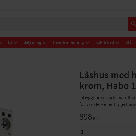
El
Belysning
Hem & inredning
Kök & bad
Stål
Låshus med h
krom, Habo 
Inbyggt borrskydd. Vändbart t
för vänster- eller högerhäng
898
KR
ANTAL