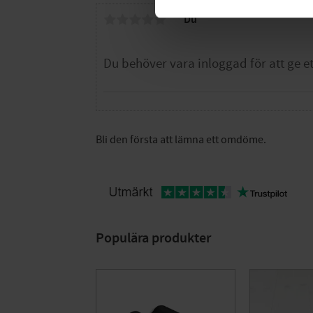
Du
Bli den första att lämna ett omdöme.
Populära produkter