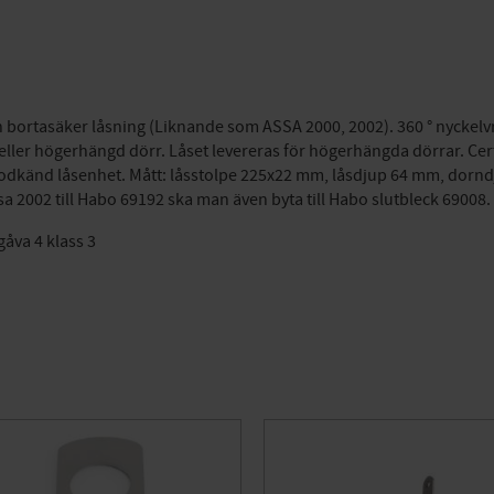
ortasäker låsning (Liknande som ASSA 2000, 2002). 360 ° nyckelvri
er- eller högerhängd dörr. Låset levereras för högerhängda dörrar. Ce
, godkänd låsenhet. Mått: låsstolpe 225x22 mm, låsdjup 64 mm, dornd
ssa 2002 till Habo 69192 ska man även byta till Habo slutbleck 69008.
gåva 4 klass 3