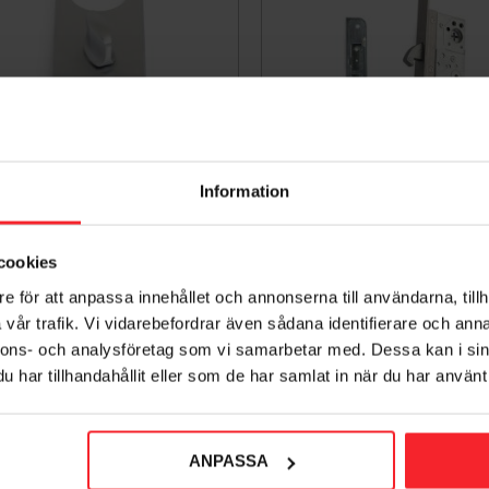
Information
redskylt 215x60mm Habo
Låshus Med Hakregel
69192/69008 Matt Krom 
008872359
cookies
19034
471
KR
e för att anpassa innehållet och annonserna till användarna, tillh
007297278
vår trafik. Vi vidarebefordrar även sådana identifierare och anna
980
KR
nnons- och analysföretag som vi samarbetar med. Dessa kan i sin
voriter
Lägg till i favoriter
har tillhandahållit eller som de har samlat in när du har använt 
ANPASSA