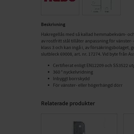
Beskrivning
Hakregellås med så kallad hemmabekväm- och b
av rostfritt stål tillåter anpassning för vänst
klass 3 och kan ingå i, av försäkringsbolaget
slutbleck 69008, art. nr. 17274. Vid byte från A
Certifierat enligt EN12209 och SS3522 ut
360 ° nyckelvridning
Inbyggt borrskydd
För vänster- eller högerhängd dörr
Relaterade produkter