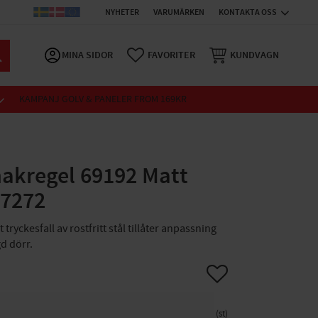
NYHETER
VARUMÄRKEN
KONTAKTA OSS
MINA SIDOR
FAVORITER
KUNDVAGN
KAMPANJ GOLV & PANELER FROM 169KR
akregel 69192 Matt
17272
ryckesfall av rostfritt stål tillåter anpassning
d dörr.
Lägg till i favoriter
st