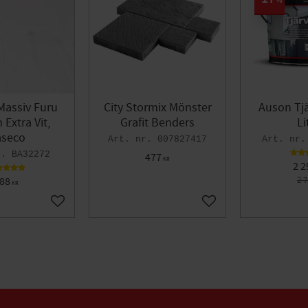
%
Massiv Furu
City Stormix Mönster
Auson Tjä
Extra Vit,
Grafit Benders
Li
seco
007827417
BA32272
477
KR
2 2
88
2 
KR
Lägg till i favoriter
Lägg till i favoriter