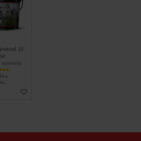
rvitriol 10
ter
60590556
93
KR
752
KR
Lägg till i favoriter