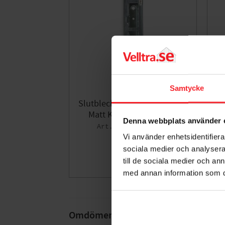
Samtycke
Slutbleck för Hakregel 69008
V
Matt Krom, Habo 17274
Denna webbplats använder 
006354221
Vi använder enhetsidentifierar
168
KR
sociala medier och analysera 
till de sociala medier och a
Lägg till i fa
med annan information som du 
Omdömen