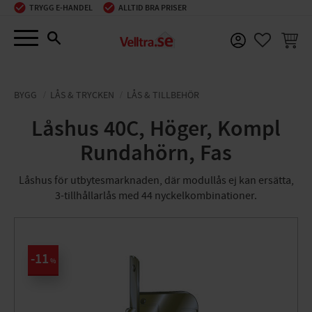
TRYGG E-HANDEL
ALLTID BRA PRISER
Meny
KUNDV
FAVORIT
BYGG
LÅS & TRYCKEN
LÅS & TILLBEHÖR
Låshus 40C, Höger, Kompl
Rundahörn, Fas
Låshus för utbytesmarknaden, där modullås ej kan ersätta,
3-tillhållarlås med 44 nyckelkombinationer.
11
%