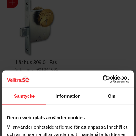
Låshus 309.01 Fas
001344661
3 337
KR
Lägg till i favoriter
Samtycke
Information
Om
Omdömen
Denna webbplats använder cookies
Vi använder enhetsidentifierare för att anpassa innehållet
Du
och annonserna till användarna, tillhandahålla funktioner