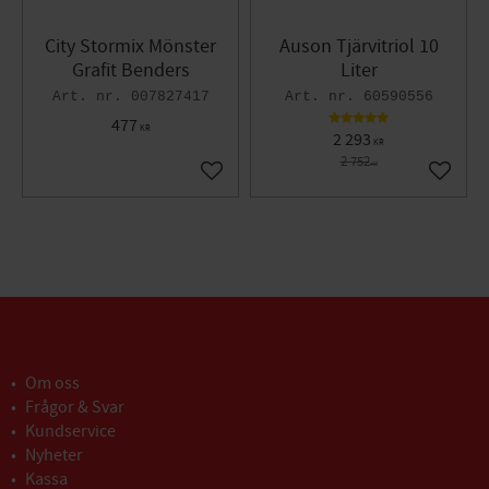
City Stormix Mönster
Auson Tjärvitriol 10
Grafit Benders
Liter
007827417
60590556
477
KR
2 293
KR
2 752
KR
Lägg till i favoriter
Lägg til
Om oss
Frågor & Svar
Kundservice
Nyheter
Kassa