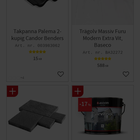
Takpanna Palema 2-
Trägolv Massiv Furu
kupig Candor Benders
Modern Extra Vit,
Baseco
003983062
BA32272
15
KR
588
KR
Lägg till i favoriter
Lägg til
+4
17
%