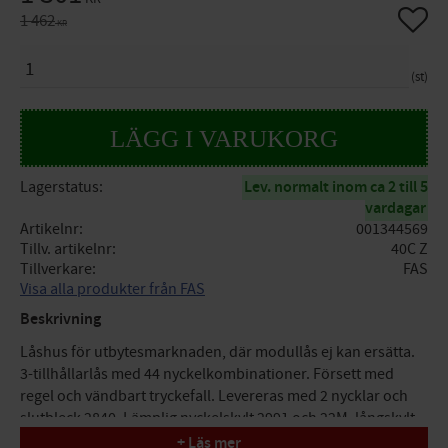
Lägg til
Ordinarie pris:
1 462
KR
ANTAL
st
Lagerstatus
Lev. normalt inom ca 2 till 5
vardagar
Artikelnr
001344569
Tillv. artikelnr
40C Z
Tillverkare
FAS
Visa alla produkter från FAS
Beskrivning
Låshus för utbytesmarknaden, där modullås ej kan ersätta.
3-tillhållarlås med 44 nyckelkombinationer. Försett med
regel och vändbart tryckefall. Levereras med 2 nycklar och
slutbleck 2840. Lämplig nyckelskylt 2991 och 22M, långskylt
5.
+ Läs mer