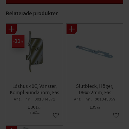
Utförande : Höger
Relaterade produkter
11
%
Låshus 40C, Vänster,
Slutbleck, Höger,
Kompl Rundahörn, Fas
186x22mm, Fas
001344571
001345859
1 301
139
KR
KR
1 462
KR
Lägg till i favoriter
Lägg til