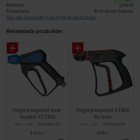
Artikelnr
105630
Tillverkare
R+M de wit Suttner
Visa alla produkter från R+M de wit Suttner
Relaterade produkter
Högtryckspistol kew-
Högtryckspistol ST860
modell ST2300
för kem
202300570
200860500
1 011
643
KR
KR