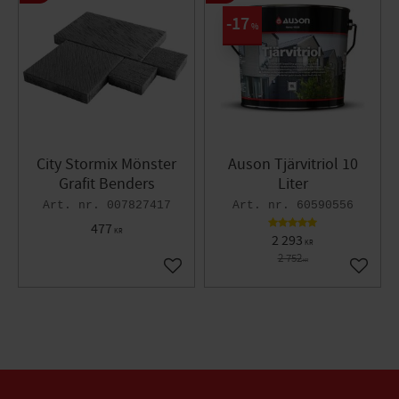
17
%
City Stormix Mönster
Auson Tjärvitriol 10
Grafit Benders
Liter
007827417
60590556
477
KR
2 293
KR
2 752
KR
Lägg till i favoriter
Lägg til