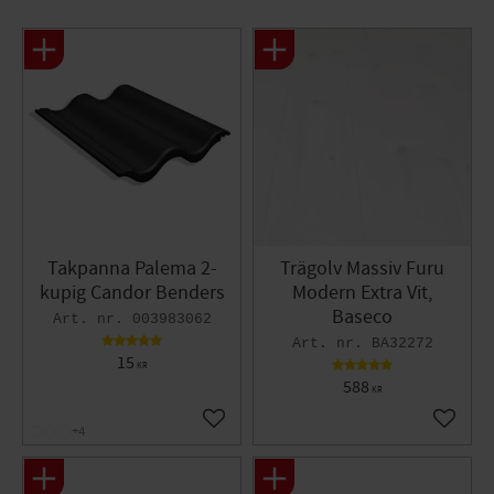
Takpanna Palema 2-
Trägolv Massiv Furu
kupig Candor Benders
Modern Extra Vit,
Baseco
003983062
BA32272
15
KR
588
KR
Lägg till i favoriter
Lägg til
+4