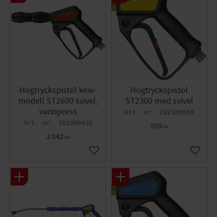
Högtryckspistol kew-
Högtryckspistol
modell ST2600 svivel,
ST2300 med svivel
variopress
202300550
202600632
959
KR
2 042
KR
Lägg till i favoriter
Lägg til