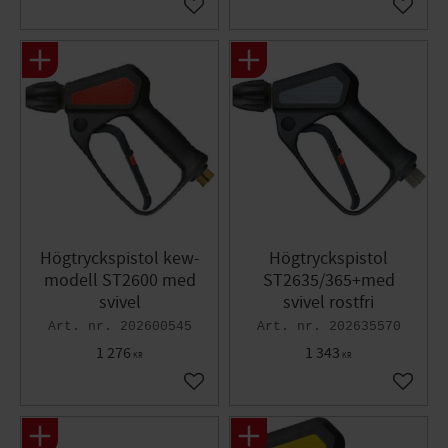
Lägg till i favoriter
Lägg til
Högtryckspistol kew-
Högtryckspistol
modell ST2600 med
ST2635/365+med
svivel
svivel rostfri
202600545
202635570
1 276
1 343
KR
KR
Lägg till i favoriter
Lägg til