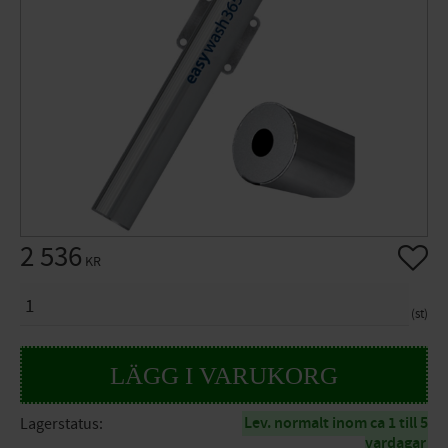
2 536
Lägg til
KR
ANTAL
st
Lev. normalt inom ca 1 till 5
Lagerstatus
vardagar