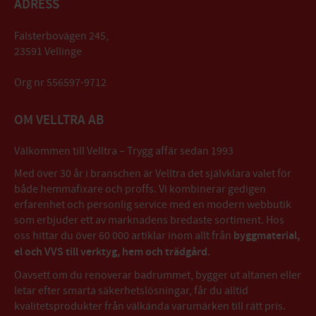
ADRESS
Falsterbovägen 245,
23591 Vellinge
Org nr 556597-9712
OM VELLTRA AB
Välkommen till Velltra – Trygg affär sedan 1993
Med över 30 år i branschen är Velltra det självklara valet för
både hemmafixare och proffs. Vi kombinerar gedigen
erfarenhet och personlig service med en modern webbutik
som erbjuder ett av marknadens bredaste sortiment. Hos
oss hittar du över 60 000 artiklar inom allt från
byggmaterial,
el och VVS till verktyg, hem och trädgård
.
Oavsett om du renoverar badrummet, bygger ut altanen eller
letar efter smarta säkerhetslösningar, får du alltid
kvalitetsprodukter från välkända varumärken till rätt pris.