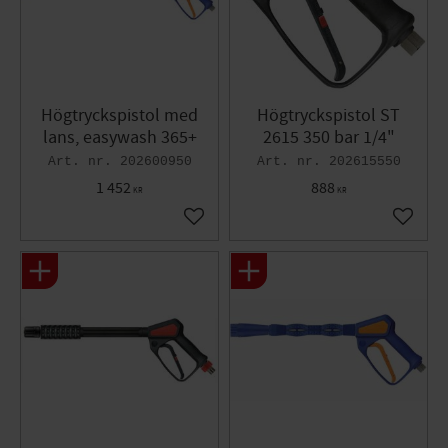
Högtryckspistol med
Högtryckspistol ST
lans, easywash 365+
2615 350 bar 1/4"
202600950
202615550
1 452
888
KR
KR
Lägg till i favoriter
Lägg til