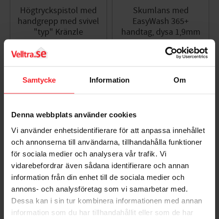
Högtryckspistol med
Skumlans med
handgrepp med svivel
EasyWash 365+
"typ" Kränzle
handtag, dysa 1,9mm
202300640
202600918
1 197
2 200
KR
KR
Lägg till i favoriter
Lägg til
Samtycke
Information
Om
Denna webbplats använder cookies
Vi använder enhetsidentifierare för att anpassa innehållet
och annonserna till användarna, tillhandahålla funktioner
för sociala medier och analysera vår trafik. Vi
vidarebefordrar även sådana identifierare och annan
information från din enhet till de sociala medier och
annons- och analysföretag som vi samarbetar med.
Bilmatthållare
Högtryckspistol med
Dessa kan i sin tur kombinera informationen med annan
Kärcher mod ST2300
10890909
information som du har tillhandahållit eller som de har
202300720