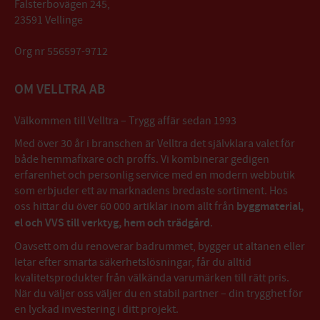
Falsterbovägen 245,
23591 Vellinge
Org nr 556597-9712
OM VELLTRA AB
Välkommen till Velltra – Trygg affär sedan 1993
Med över 30 år i branschen är Velltra det självklara valet för
både hemmafixare och proffs. Vi kombinerar gedigen
erfarenhet och personlig service med en modern webbutik
som erbjuder ett av marknadens bredaste sortiment. Hos
oss hittar du över 60 000 artiklar inom allt från
byggmaterial,
el och VVS till verktyg, hem och trädgård
.
Oavsett om du renoverar badrummet, bygger ut altanen eller
letar efter smarta säkerhetslösningar, får du alltid
kvalitetsprodukter från välkända varumärken till rätt pris.
När du väljer oss väljer du en stabil partner – din trygghet för
en lyckad investering i ditt projekt.