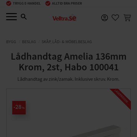
TRYGG E-HANDEL
ALLTID BRA PRISER
Meny
KUNDV
FAVORIT
BYGG
BESLAG
SKÅP, LÅD- & MÖBELBESLAG
Lådhandtag Amelia 136mm
Krom, 2st, Habo 100041
Lådhandtag av zink/zamak. Inklusive skruv. Krom.
L
A
G
E
R
R
E
N
S
N
I
N
G
28
%