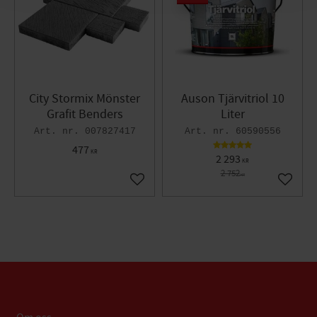
City Stormix Mönster
Auson Tjärvitriol 10
Grafit Benders
Liter
007827417
60590556
477
KR
2 293
KR
2 752
KR
Lägg till i favoriter
Lägg til