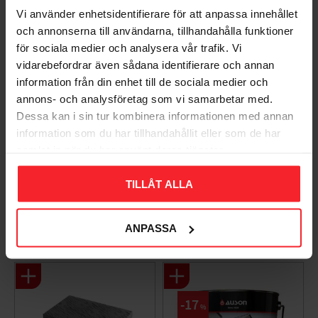
Vi använder enhetsidentifierare för att anpassa innehållet
och annonserna till användarna, tillhandahålla funktioner
för sociala medier och analysera vår trafik. Vi
vidarebefordrar även sådana identifierare och annan
information från din enhet till de sociala medier och
annons- och analysföretag som vi samarbetar med.
Dessa kan i sin tur kombinera informationen med annan
information som du har tillhandahållit eller som de har
Takpanna Palema 2-
Trägolv Massiv Furu
samlat in när du har använt deras tjänster.
kupig Candor Benders
Modern Extra Vit,
Baseco
003983062
TILLÅT ALLA
BA32272
15
KR
588
KR
ANPASSA
Lägg till i favoriter
Lägg til
+4
17
%