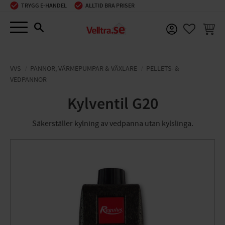
TRYGG E-HANDEL
ALLTID BRA PRISER
Meny
KUNDV
FAVORIT
VVS
PANNOR, VÄRMEPUMPAR & VÄXLARE
PELLETS- &
VEDPANNOR
Kylventil G20
Säkerställer kylning av vedpanna utan kylslinga.