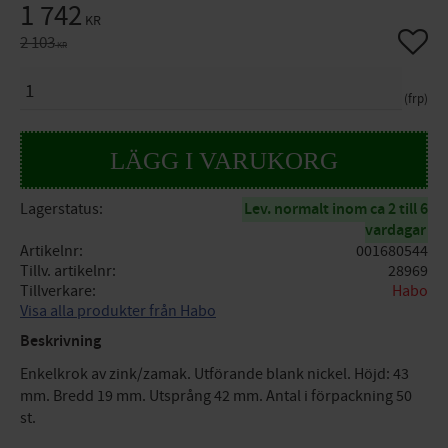
Nedsatt pris:
1 742
KR
Lägg til
Ordinarie pris:
2 103
KR
ANTAL
frp
Lagerstatus
Lev. normalt inom ca 2 till 6
vardagar
Artikelnr
001680544
Tillv. artikelnr
28969
Tillverkare
Habo
Visa alla produkter från Habo
Beskrivning
Enkelkrok av zink/zamak. Utförande blank nickel. Höjd: 43
mm. Bredd 19 mm. Utsprång 42 mm. Antal i förpackning 50
st.