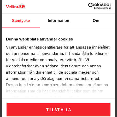
%
Samtycke
Information
Om
Denna webbplats använder cookies
Krok 3940 Borstad
Krok 7102, Mässing,
Krom, 2st, Habo 17920
17mm, 5st, Habo 18353
Vi använder enhetsidentifierare för att anpassa innehållet
006685457
007281677
och annonserna till användarna, tillhandahålla funktioner
120
31
för sociala medier och analysera vår trafik. Vi
KR
KR
58
vidarebefordrar även sådana identifierare och annan
KR
Lägg till i favoriter
Lägg til
information från din enhet till de sociala medier och
annons- och analysföretag som vi samarbetar med.
Dessa kan i sin tur kombinera informationen med annan
Omdömen
information som du har tillhandahållit eller som de har
samlat in när du har använt deras tjänster.
Du
TILLÅT ALLA