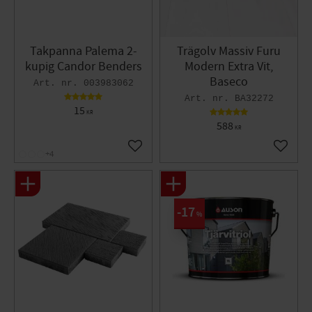
Takpanna Palema 2-
Trägolv Massiv Furu
kupig Candor Benders
Modern Extra Vit,
Baseco
003983062
BA32272
15
KR
588
KR
Lägg till i favoriter
Lägg til
+4
17
%