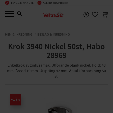
TRYGG E-HANDEL
ALLTID BRA PRISER
Meny
KUNDV
FAVORIT
HEM & INREDNING
BESLAG & INREDNING
Krok 3940 Nickel 50st, Habo
28969
Enkelkrok av zink/zamak. Utförande blank nickel. Höjd: 43
mm. Bredd 19 mm. Utsprång 42 mm. Antal i förpackning 50
st.
17
%