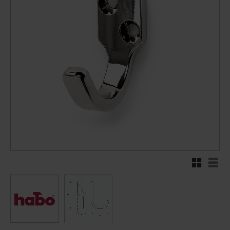
Rutnätsvy
Listv