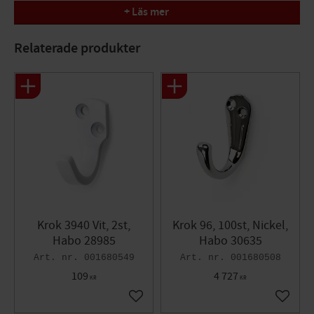
Tillverkare: Habo
+ Läs mer
Material: Zink/zamak
Utförande: Blank nickel
Relaterade produkter
Utsprång: 42 mm
Antal st/frp: 50 s
Höjd (A)= 43mm, Bredd (B)= 19mm, Bredd (C) = 42mm
Krok 3940 Vit, 2st,
Krok 96, 100st, Nickel,
Habo 28985
Habo 30635
001680549
001680508
109
4 727
KR
KR
Lägg till i favoriter
Lägg til