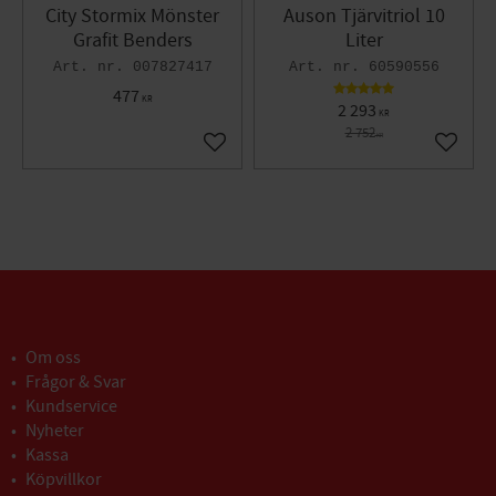
City Stormix Mönster
Auson Tjärvitriol 10
Grafit Benders
Liter
007827417
60590556
477
KR
2 293
KR
2 752
KR
Lägg till i favoriter
Lägg til
Om oss
Frågor & Svar
Kundservice
Nyheter
Kassa
Köpvillkor