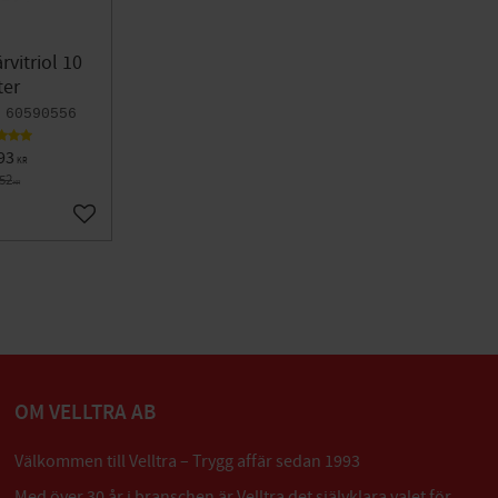
rvitriol 10
ter
60590556
93
KR
752
KR
Lägg till i favoriter
OM VELLTRA AB
Välkommen till Velltra – Trygg affär sedan 1993
Med över 30 år i branschen är Velltra det självklara valet för