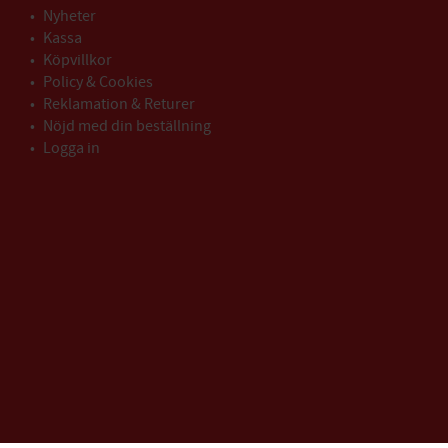
Nyheter
Kassa
Köpvillkor
Policy & Cookies
Reklamation & Returer
Nöjd med din beställning
Logga in