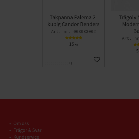
Takpanna Palema 2-
Trägolv 
kupig Candor Benders
Modern 
Ba
003983062
15
KR
5
Lägg till i favoriter
+1
Om oss
Frågor & Svar
Kundservice