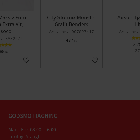
Massiv Furu
City Stormix Mönster
Auson Tjä
Extra Vit,
Grafit Benders
Li
seco
007827417
BA32272
477
KR
2 2
88
2 
KR
Lägg till i favoriter
Lägg till i favoriter
GODSMOTTAGNING
Mån - Fre: 08:00 - 16:00
Lördag: Stängt