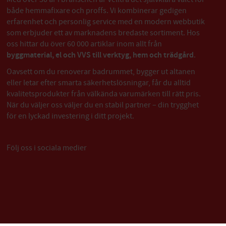
både hemmafixare och proffs. Vi kombinerar gedigen
erfarenhet och personlig service med en modern webbutik
som erbjuder ett av marknadens bredaste sortiment. Hos
oss hittar du över 60 000 artiklar inom allt från
byggmaterial, el och VVS till verktyg, hem och trädgård
.
Oavsett om du renoverar badrummet, bygger ut altanen
eller letar efter smarta säkerhetslösningar, får du alltid
kvalitetsprodukter från välkända varumärken till rätt pris.
När du väljer oss väljer du en stabil partner – din trygghet
för en lyckad investering i ditt projekt.
Följ oss i sociala medier