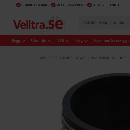
SMIDIG LEVERANS
ALLTID BRA PRISER
TRYGG E-HANDEL
Bygg
Utemiljö
VVS
Färg
Maskiner & verktyg
VVS
RÖR & KOPPLINGAR
PLASTRÖR - AVLOPP