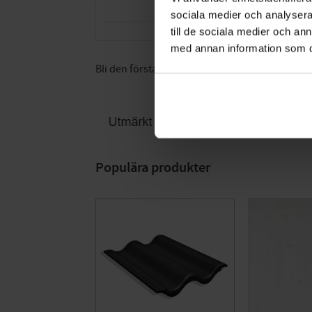
sociala medier och analysera 
till de sociala medier och a
med annan information som du 
Bli den första att lämna ett omdöme.
Populära produkter