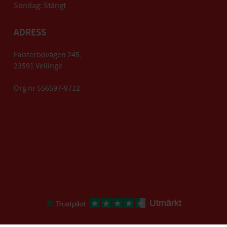
Söndag: Stängt
ADRESS
Falsterbovägen 245,
23591 Vellinge
Org nr 556597-9712