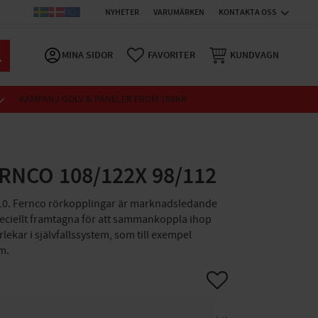
NYHETER
VARUMÄRKEN
KONTAKTA OSS
MINA SIDOR
FAVORITER
KUNDVAGN
KAMPANJ GOLV & PANELER FROM 169KR
RNCO 108/122X 98/112
10. Fernco rörkopplingar är marknadsledande
peciellt framtagna för att sammankoppla ihop
rlekar i självfallssystem, som till exempel
m.
Lägg till i favoriter