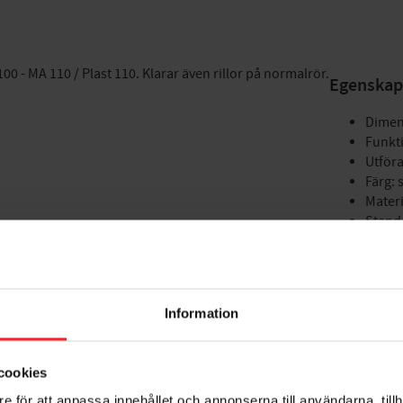
0 - MA 110 / Plast 110. Klarar även rillor på normalrör.
Egenskap
Dimen
Funkti
Utför
Färg: 
Materi
Stand
Information
cookies
e för att anpassa innehållet och annonserna till användarna, tillh