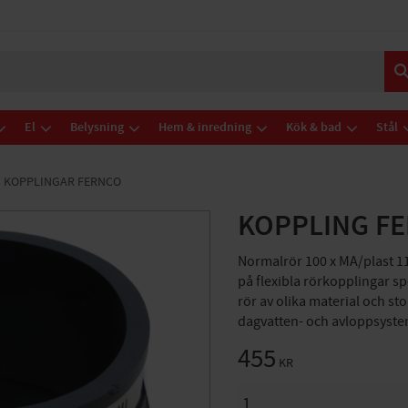
El
Belysning
Hem & inredning
Kök & bad
Stål
KOPPLINGAR FERNCO
KOPPLING FE
Normalrör 100 x MA/plast 1
på flexibla rörkopplingar s
rör av olika material och sto
dagvatten- och avloppsyste
455
KR
ANTAL