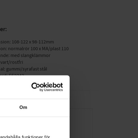
er:
sion: 108-122 x 98-112mm
on: normalrör 100 x MA/plast 110
ande: med slangklämmor
svart/rostfri
al: gummi/syrafast stål
ard: SS2343
Om
andahålla funktioner för