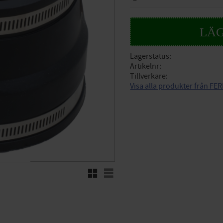
Lagerstatus
Artikelnr
Tillverkare
Visa alla produkter från F
Rutnätsvy
Listvy