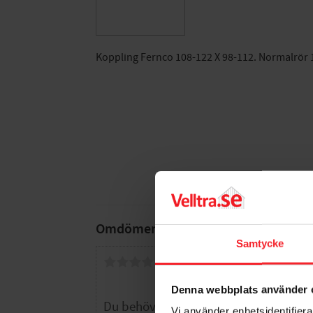
Koppling Fernco 108-122 X 98-112. Normalrör 10
Omdömen
Samtycke
Du
Denna webbplats använder 
Vi använder enhetsidentifierar