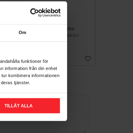
it,
Konsol 4, Habo
Om
006189353
36
KR
Lägg till i favoriter
Lägg till i favoriter
andahålla funktioner för
n information från din enhet
 tur kombinera informationen
deras tjänster.
TILLÅT ALLA