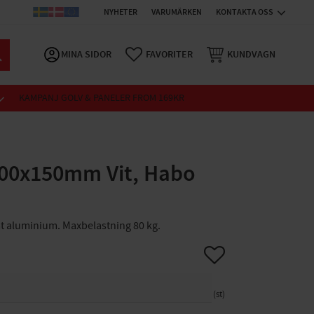
NYHETER
VARUMÄRKEN
KONTAKTA OSS
MINA SIDOR
FAVORITER
KUNDVAGN
KAMPANJ GOLV & PANELER FROM 169KR
100x150mm Vit, Habo
at aluminium. Maxbelastning 80 kg.
Lägg till i favoriter
st