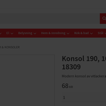
El
Belysning
Hem & inredning
Kök & bad
Stål
R & KONSOLER
Konsol 190, 
18309
Modern konsol av vitlacker
68
KR
ANTAL