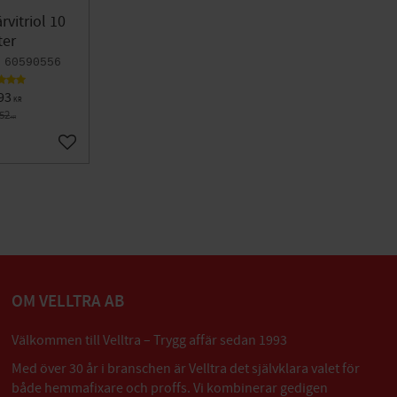
rvitriol 10
ter
60590556
93
KR
752
KR
Lägg till i favoriter
OM VELLTRA AB
Välkommen till Velltra – Trygg affär sedan 1993
Med över 30 år i branschen är Velltra det självklara valet för
både hemmafixare och proffs. Vi kombinerar gedigen