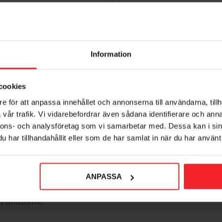
onsol 190, 65x100mm Vit,
Konsol 190, 250x200mm V
Information
Habo 18291
Habo 18325
001680764
001680767
46
125
KR
KR
cookies
voriter
Lägg till i favoriter
e för att anpassa innehållet och annonserna till användarna, tillh
vår trafik. Vi vidarebefordrar även sådana identifierare och anna
nnons- och analysföretag som vi samarbetar med. Dessa kan i sin
har tillhandahållit eller som de har samlat in när du har använt 
ANPASSA