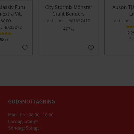
Massiv Furu
City Stormix Mönster
Auson Tjä
Extra Vit,
Grafit Benders
Li
seco
007827417
BA32272
477
KR
2 2
88
2 
KR
Lägg till i favoriter
Lägg till i favoriter
GODSMOTTAGNING
Mån - Fre: 08:00 - 16:00
Lördag: Stängt
Söndag: Stängt