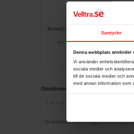
Konsol 190, 150x200mm Vit,
K
Samtycke
Habo 18317
001680766
90
KR
Denna webbplats använder 
Lägg till i fa
Vi använder enhetsidentifierar
sociala medier och analysera 
till de sociala medier och a
med annan information som du 
Omdömen
Du