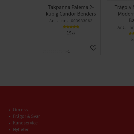
Takpanna Palema 2-
Trägolv 
kupig Candor Benders
Modern 
Ba
003983062
15
KR
5
Lägg till i favoriter
+1
Om oss
Frågor & Svar
Kundservice
Nyheter