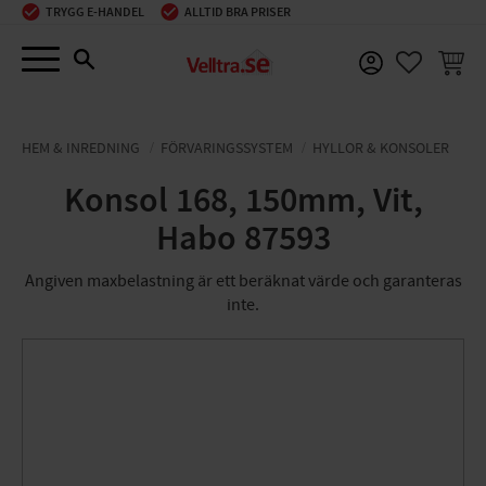
TRYGG E-HANDEL
ALLTID BRA PRISER
Meny
KUNDV
FAVORIT
HEM & INREDNING
FÖRVARINGSSYSTEM
HYLLOR & KONSOLER
Konsol 168, 150mm, Vit,
Habo 87593
Angiven maxbelastning är ett beräknat värde och garanteras
inte.