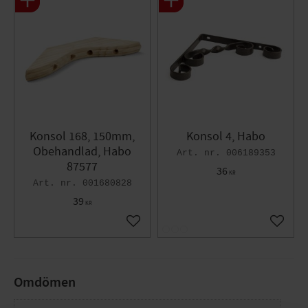
Konsol 168, 150mm,
Konsol 4, Habo
Obehandlad, Habo
006189353
87577
36
KR
001680828
39
KR
Lägg till i favoriter
Lägg til
Omdömen