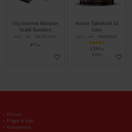
City Stormix Mönster
Auson Tjärvitriol 10
Grafit Benders
Liter
007827417
60590556
477
KR
2 293
KR
2 752
KR
Lägg till i favoriter
Lägg til
Om oss
Frågor & Svar
Kundservice