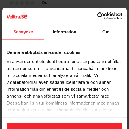
Du
Samtycke
Information
Om
Bli den första att lämna ett omdöme.
Denna webbplats använder cookies
Vi använder enhetsidentifierare för att anpassa innehållet
och annonserna till användarna, tillhandahålla funktioner
för sociala medier och analysera vår trafik. Vi
vidarebefordrar även sådana identifierare och annan
information från din enhet till de sociala medier och
Populära produkter
annons- och analysföretag som vi samarbetar med.
Dessa kan i sin tur kombinera informationen med annan
information som du har tillhandahållit eller som de har
samlat in när du har använt deras tjänster.