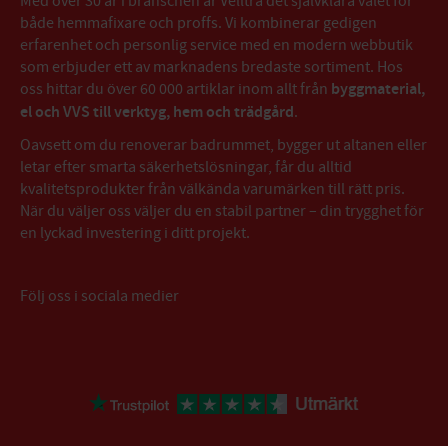
Med över 30 år i branschen är Velltra det självklara valet för
både hemmafixare och proffs. Vi kombinerar gedigen
erfarenhet och personlig service med en modern webbutik
som erbjuder ett av marknadens bredaste sortiment. Hos
oss hittar du över 60 000 artiklar inom allt från
byggmaterial,
el och VVS till verktyg, hem och trädgård
.
Oavsett om du renoverar badrummet, bygger ut altanen eller
letar efter smarta säkerhetslösningar, får du alltid
kvalitetsprodukter från välkända varumärken till rätt pris.
När du väljer oss väljer du en stabil partner – din trygghet för
en lyckad investering i ditt projekt.
Följ oss i sociala medier