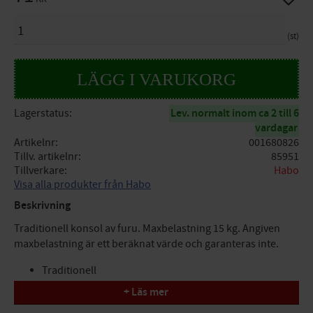
ANTAL
st
Lagerstatus
Lev. normalt inom ca 2 till 6
vardagar
Artikelnr
001680826
Tillv. artikelnr
85951
Tillverkare
Habo
Visa alla produkter från Habo
Beskrivning
Traditionell konsol av furu. Maxbelastning 15 kg. Angiven
maxbelastning är ett beräknat värde och garanteras inte.
Traditionell
Höjd (B) = 250mm Bredd (A) = 250mm
+ Läs mer