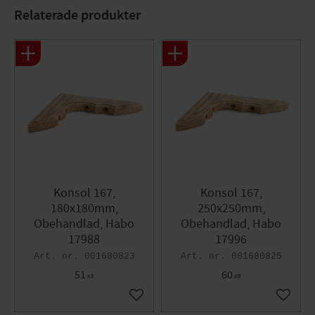
Relaterade produkter
Konsol 167,
Konsol 167,
180x180mm,
250x250mm,
Obehandlad, Habo
Obehandlad, Habo
17988
17996
001680823
001680825
51
60
KR
KR
Lägg till i favoriter
Lägg til