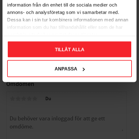
information från din enhet till de sociala medier och
annons- och analysföretag som vi samarbetar med.
Dessa kan i sin tur kombinera informationen med annan
information som du har tillhandahållit eller som de har
Konsol 4, Habo
samlat in när du har använt deras tjänster.
006189353
36
TILLÅT ALLA
KR
Lägg till i favoriter
ANPASSA
Omdömen
Du