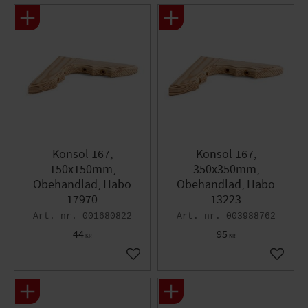
Konsol 167,
Konsol 167,
150x150mm,
350x350mm,
Obehandlad, Habo
Obehandlad, Habo
17970
13223
001680822
003988762
44
95
KR
KR
Lägg till i favoriter
Lägg til