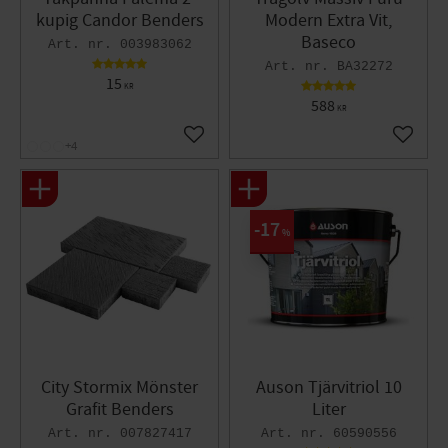
kupig Candor Benders
Modern Extra Vit,
Baseco
003983062
BA32272
15
KR
588
KR
Lägg till i favoriter
Lägg til
+4
17
%
City Stormix Mönster
Auson Tjärvitriol 10
Grafit Benders
Liter
007827417
60590556