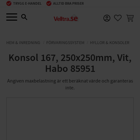
TRYGG E-HANDEL
ALLTID BRA PRISER
Meny
KUNDV
FAVORIT
HEM & INREDNING
FÖRVARINGSSYSTEM
HYLLOR & KONSOLER
Konsol 167, 250x250mm, Vit,
Habo 85951
Angiven maxbelastning är ett beräknat värde och garanteras
inte.