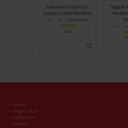
Takpanna Palema 2-
Trägolv 
kupig Candor Benders
Modern 
Ba
003983062
15
KR
5
Lägg till i favoriter
+1
Om oss
Frågor & Svar
Kundservice
Nyheter