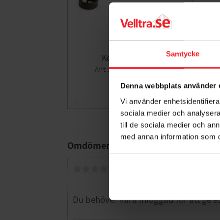
Samtycke
Konsol 4, Habo
006189353
36
KR
Denna webbplats använder 
Lägg till i fa
Vi använder enhetsidentifierar
sociala medier och analysera 
till de sociala medier och a
med annan information som du 
Omdömen
Du