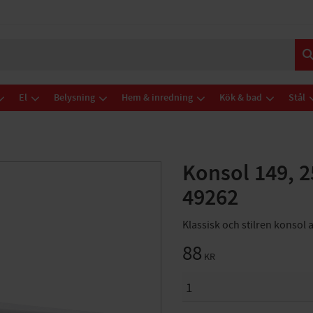
El
Belysning
Hem & inredning
Kök & bad
Stål
Konsol 149, 
49262
Klassisk och stilren konsol a
88
KR
ANTAL