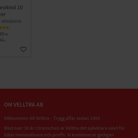
rvitriol 10
ter
60590556
93
KR
752
KR
Lägg till i favoriter
OM VELLTRA AB
Välkommen till Velltra – Trygg affär sedan 1993
Med över 30 år i branschen är Velltra det självklara valet för
både hemmafixare och proffs. Vi kombinerar gedigen