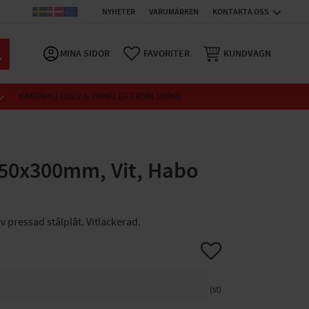
NYHETER
VARUMÄRKEN
KONTAKTA OSS
MINA SIDOR
FAVORITER
KUNDVAGN
KAMPANJ GOLV & PANELER FROM 169KR
250x300mm, Vit, Habo
v pressad stålplåt. Vitlackerad.
Lägg till i favoriter
st