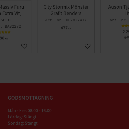
Massiv Furu
City Stormix Mönster
Auson Tjä
Extra Vit,
Grafit Benders
Li
seco
007827417
BA32272
477
KR
2 2
88
2 
KR
Lägg till i favoriter
Lägg till i favoriter
GODSMOTTAGNING
Mån - Fre: 08:00 - 16:00
Lördag: Stängt
Söndag: Stängt