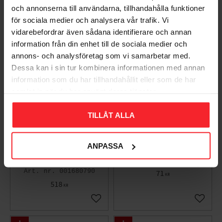
och annonserna till användarna, tillhandahålla funktioner
Lägg till i favoriter
Lägg til
för sociala medier och analysera vår trafik. Vi
vidarebefordrar även sådana identifierare och annan
information från din enhet till de sociala medier och
annons- och analysföretag som vi samarbetar med.
Dessa kan i sin tur kombinera informationen med annan
information som du har tillhandahållit eller som de har
samlat in när du har använt deras tjänster.
TILLÅT ALLA
Konsol 148,
Konsol 148, 300mm Vit,
ANPASSA
300x350mm, Vit, 10st,
Habo 17731
Habo 17749
001680791
001680790
71
KR
518
KR
Lägg till i favoriter
Lägg til