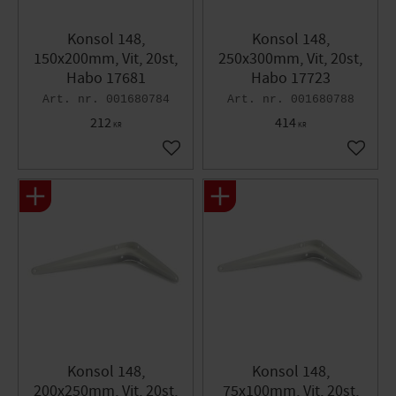
Konsol 148,
Konsol 148,
150x200mm, Vit, 20st,
250x300mm, Vit, 20st,
Habo 17681
Habo 17723
001680784
001680788
212
414
KR
KR
Lägg till i favoriter
Lägg til
Konsol 148,
Konsol 148,
200x250mm, Vit, 20st,
75x100mm, Vit, 20st,