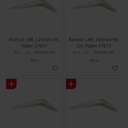
Konsol 148, 125mm Vit,
Konsol 148, 150mm Vit,
Habo 17657
2st, Habo 17673
001680783
001680785
35
42
KR
KR
Lägg till i favoriter
Lägg til