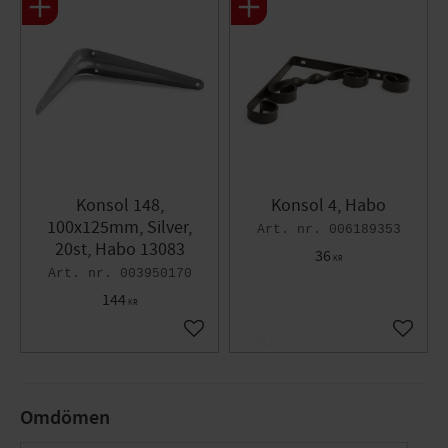
Konsol 148,
Konsol 4, Habo
100x125mm, Silver,
006189353
20st, Habo 13083
36
KR
003950170
144
KR
Lägg till i favoriter
Lägg til
Omdömen