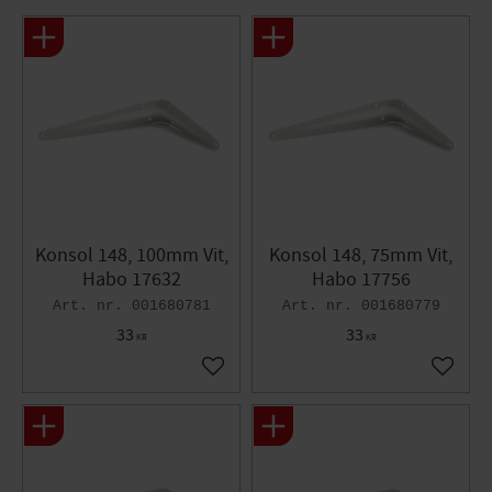
Konsol 148, 100mm Vit,
Konsol 148, 75mm Vit,
Habo 17632
Habo 17756
001680781
001680779
33
33
KR
KR
Lägg till i favoriter
Lägg til