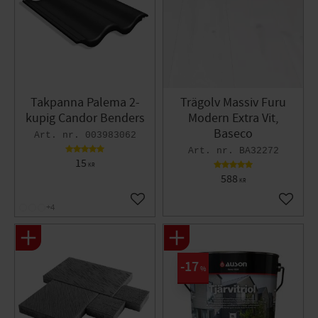
Takpanna Palema 2-
Trägolv Massiv Furu
kupig Candor Benders
Modern Extra Vit,
Baseco
003983062
BA32272
15
KR
588
KR
Lägg till i favoriter
Lägg til
+4
17
%