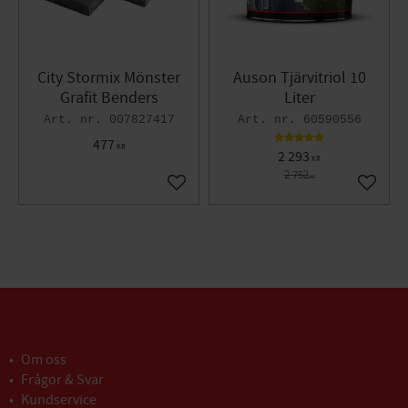
City Stormix Mönster
Auson Tjärvitriol 10
Grafit Benders
Liter
007827417
60590556
477
KR
2 293
KR
2 752
KR
Lägg till i favoriter
Lägg til
Om oss
Frågor & Svar
Kundservice