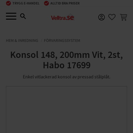
TRYGG E-HANDEL
ALLTID BRA PRISER
Meny
KUNDV
FAVORIT
HEM & INREDNING
FÖRVARINGSSYSTEM
Konsol 148, 200mm Vit, 2st,
Habo 17699
Enkel vitlackerad konsol av pressad stålplåt.