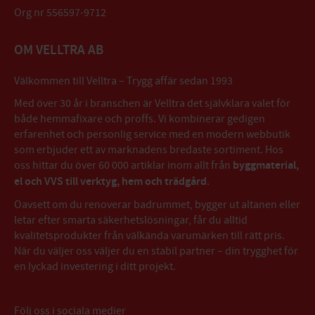
Org nr 556597-9712
OM VELLTRA AB
Välkommen till Velltra – Trygg affär sedan 1993
Med över 30 år i branschen är Velltra det självklara valet för
både hemmafixare och proffs. Vi kombinerar gedigen
erfarenhet och personlig service med en modern webbutik
som erbjuder ett av marknadens bredaste sortiment. Hos
oss hittar du över 60 000 artiklar inom allt från
byggmaterial,
el och VVS till verktyg, hem och trädgård
.
Oavsett om du renoverar badrummet, bygger ut altanen eller
letar efter smarta säkerhetslösningar, får du alltid
kvalitetsprodukter från välkända varumärken till rätt pris.
När du väljer oss väljer du en stabil partner – din trygghet för
en lyckad investering i ditt projekt.
Följ oss i sociala medier