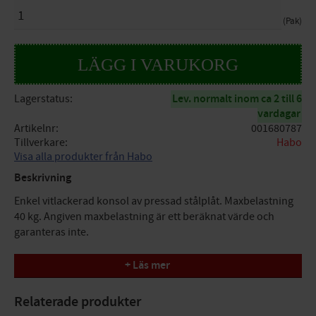
ANTAL
Pak
Lagerstatus
Lev. normalt inom ca 2 till 6
vardagar
Artikelnr
001680787
Tillverkare
Habo
Visa alla produkter från Habo
Beskrivning
Enkel vitlackerad konsol av pressad stålplåt. Maxbelastning
40 kg. Angiven maxbelastning är ett beräknat värde och
garanteras inte.
Enkel design
+ Läs mer
A= 200mm, B= 250mm
Innehåll: 2
Relaterade produkter