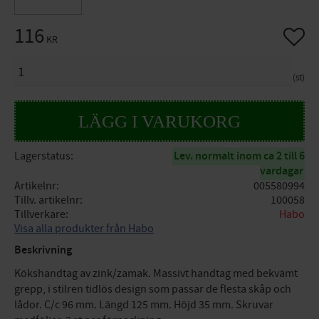
116
Lägg til
KR
ANTAL
st
Lagerstatus
Lev. normalt inom ca 2 till 6
vardagar
Artikelnr
005580994
Tillv. artikelnr
100058
Tillverkare
Habo
Visa alla produkter från Habo
Beskrivning
Kökshandtag av zink/zamak. Massivt handtag med bekvämt
grepp, i stilren tidlös design som passar de flesta skåp och
lådor. C/c 96 mm. Längd 125 mm. Höjd 35 mm. Skruvar