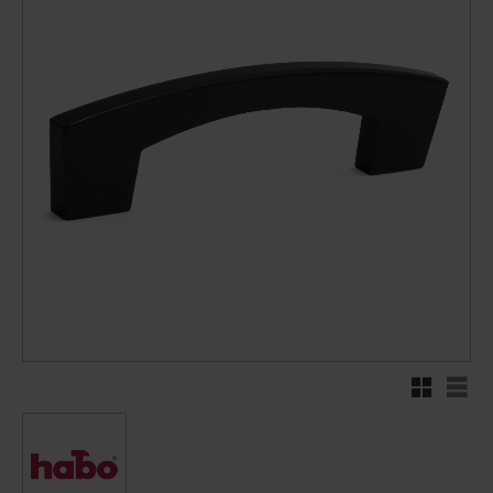
Rutnätsvy
Listv