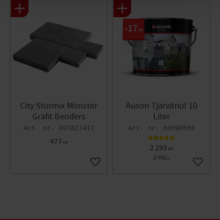
17
%
City Stormix Mönster
Auson Tjärvitriol 10
Grafit Benders
Liter
007827417
60590556
477
KR
2 293
KR
2 752
KR
Lägg till i favoriter
Lägg til