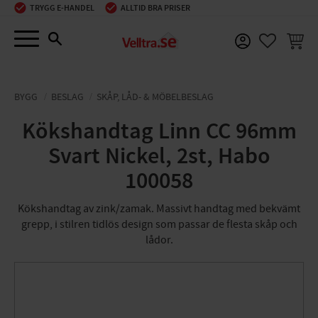
TRYGG E-HANDEL
ALLTID BRA PRISER
Meny
KUNDV
FAVORIT
BYGG
BESLAG
SKÅP, LÅD- & MÖBELBESLAG
Kökshandtag Linn CC 96mm
Svart Nickel, 2st, Habo
100058
Kökshandtag av zink/zamak. Massivt handtag med bekvämt
grepp, i stilren tidlös design som passar de flesta skåp och
lådor.