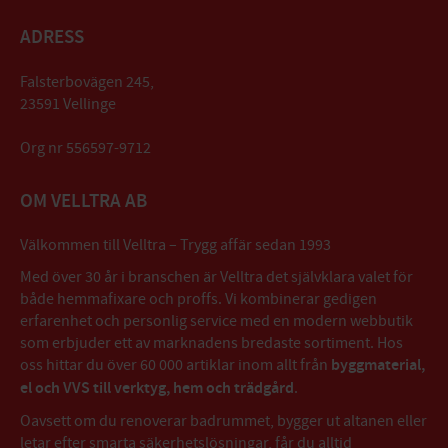
ADRESS
Falsterbovägen 245,
23591 Vellinge
Org nr 556597-9712
OM VELLTRA AB
Välkommen till Velltra – Trygg affär sedan 1993
Med över 30 år i branschen är Velltra det självklara valet för
både hemmafixare och proffs. Vi kombinerar gedigen
erfarenhet och personlig service med en modern webbutik
som erbjuder ett av marknadens bredaste sortiment. Hos
oss hittar du över 60 000 artiklar inom allt från
byggmaterial,
el och VVS till verktyg, hem och trädgård
.
Oavsett om du renoverar badrummet, bygger ut altanen eller
letar efter smarta säkerhetslösningar, får du alltid