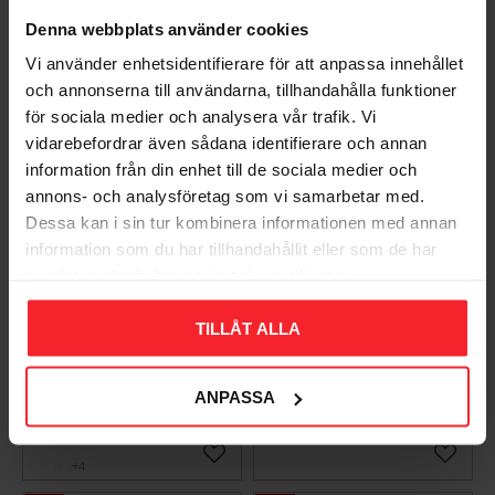
Populära produkter
Denna webbplats använder cookies
Vi använder enhetsidentifierare för att anpassa innehållet
och annonserna till användarna, tillhandahålla funktioner
för sociala medier och analysera vår trafik. Vi
vidarebefordrar även sådana identifierare och annan
information från din enhet till de sociala medier och
annons- och analysföretag som vi samarbetar med.
Dessa kan i sin tur kombinera informationen med annan
information som du har tillhandahållit eller som de har
samlat in när du har använt deras tjänster.
Takpanna Palema 2-
Trägolv Massiv Furu
kupig Candor Benders
Modern Extra Vit,
TILLÅT ALLA
Baseco
003983062
BA32272
15
ANPASSA
KR
588
KR
Lägg till i favoriter
Lägg til
+4