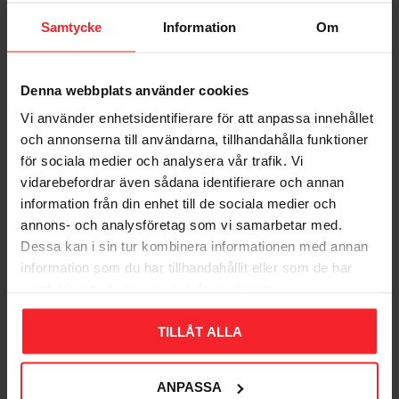
Samtycke
Information
Om
Hikoki Klammer 540
CNK, 5000 st, 50020205
Denna webbplats använder cookies
003281105
366
Vi använder enhetsidentifierare för att anpassa innehållet
KR
och annonserna till användarna, tillhandahålla funktioner
Lägg till i favoriter
för sociala medier och analysera vår trafik. Vi
vidarebefordrar även sådana identifierare och annan
information från din enhet till de sociala medier och
Omdömen
annons- och analysföretag som vi samarbetar med.
Dessa kan i sin tur kombinera informationen med annan
Du
information som du har tillhandahållit eller som de har
samlat in när du har använt deras tjänster.
TILLÅT ALLA
ANPASSA