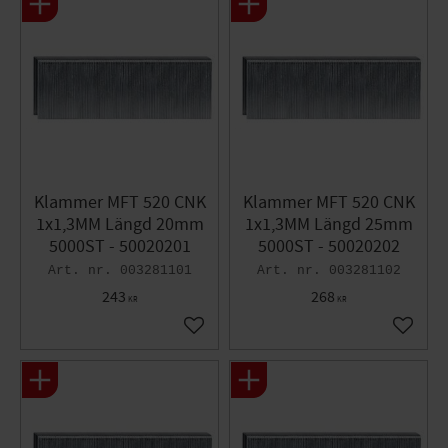
Slagenergi 100 Joule
Vibrationsnivå m/s² <2,5
Ljudtrycksnivå dB(A) 96,0
Ljudeffekt dB(A) 100,0
Dimension (L x B x H) 334 x 86 x 315 mm
Vikt 2,5 kg
Klammer MFT 520 CNK
Klammer MFT 520 CNK
1x1,3MM Längd 20mm
1x1,3MM Längd 25mm
5000ST - 50020201
5000ST - 50020202
003281101
003281102
243
268
KR
KR
Lägg till i favoriter
Lägg til