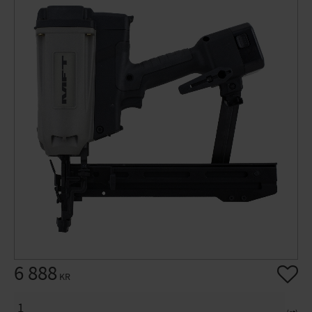
6 888
Lägg til
KR
ANTAL