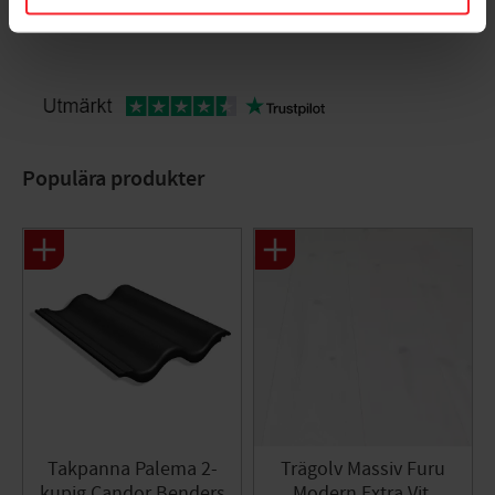
Bli den första att lämna ett omdöme.
Populära produkter
Takpanna Palema 2-
Trägolv Massiv Furu
kupig Candor Benders
Modern Extra Vit,