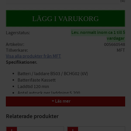
st
Lev. normalt inom ca 1 till 5
Lagerstatus
vardagar
Artikelnr
005660548
Tillverkare
MFT
Visa alla produkter från MFT
Specifikationer.
Batteri / laddare BS03 / BCHG02 (6V)
Batterifäste Kassett
Laddtid 120 min
Antal avtryck per laddning 5.200
Magasinkapacitet 100 klammer
+ Läs mer
Avtryckarfunktion Singelskott
Hastighet 1 - 2 klammer/sek.
Relaterade produkter
Klammerlängd 16 - 40 mm
Tråddimension 1,30 x 1,05