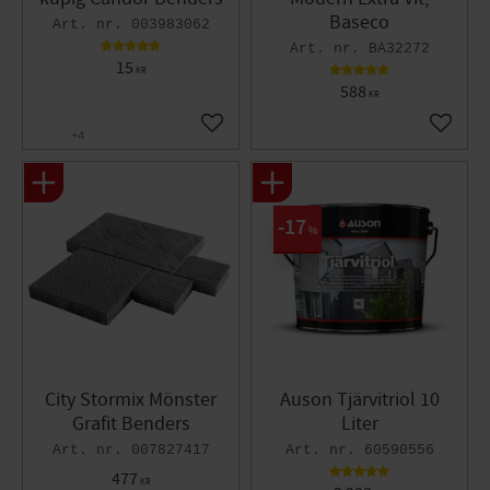
Baseco
003983062
BA32272
15
KR
588
KR
Lägg till i favoriter
Lägg til
+4
17
%
City Stormix Mönster
Auson Tjärvitriol 10
Grafit Benders
Liter
007827417
60590556
477
KR