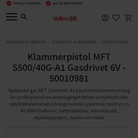
TRYGG E-HANDEL
ALLTID BRA PRISER
Meny
KUNDV
FAVORIT
MASKINER & VERKTYG
ELVERKTYG & MASKINER
SPIKPISTOLER
Klammerpistol MFT
S500/40G-A1 Gasdrivet 6V -
50010981
Spikpistol gas MFT S500/40G-A1 Gasdrivet klammerverktyg
för professionell användningInget behov av tryckluft eller
nätelVälbalanserad och ergonomisk Levereras med2 st 1,6
Ah NiMH batterier, batteriladdare, hörselskydd,
skyddsglasögon, nyckel och väska