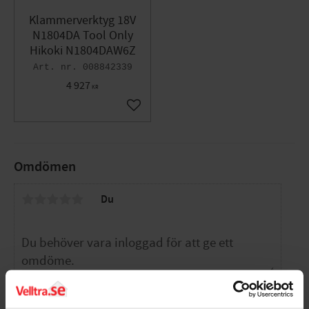
Klammerverktyg 18V
N1804DA Tool Only
Hikoki N1804DAW6Z
008842339
4 927
KR
Lägg till i favoriter
Omdömen
Du