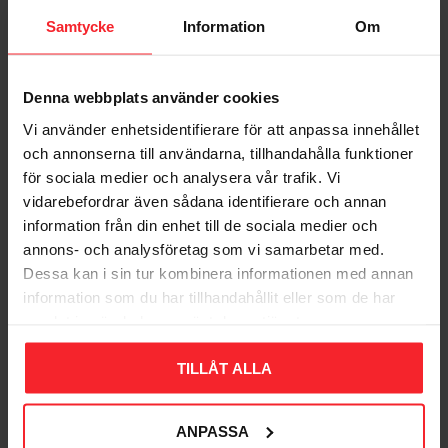
Bli den första att lämna ett omdöme.
Samtycke
Information
Om
Denna webbplats använder cookies
Vi använder enhetsidentifierare för att anpassa innehållet
Populära produkter
och annonserna till användarna, tillhandahålla funktioner
för sociala medier och analysera vår trafik. Vi
vidarebefordrar även sådana identifierare och annan
information från din enhet till de sociala medier och
annons- och analysföretag som vi samarbetar med.
Dessa kan i sin tur kombinera informationen med annan
information som du har tillhandahållit eller som de har
samlat in när du har använt deras tjänster.
TILLÅT ALLA
Takpanna Palema 2-
Trägolv Massiv Furu
ANPASSA
kupig Candor Benders
Modern Extra Vit,