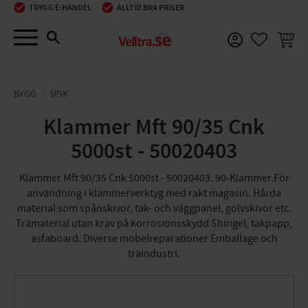
TRYGG E-HANDEL
ALLTID BRA PRISER
Meny
KUNDV
FAVORIT
BYGG
SPIK
Klammer Mft 90/35 Cnk
5000st - 50020403
Klammer Mft 90/35 Cnk 5000st - 50020403. 90-Klammer.För
användning i klammerverktyg med rakt magasin. Hårda
material som spånskivor, tak- och väggpanel, golvskivor etc.
Trämaterial utan krav på korrosionsskydd Shingel, takpapp,
asfaboard. Diverse möbelreparationer Emballage och
träindustri.