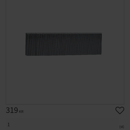
319
Lägg til
KR
ANTAL
st