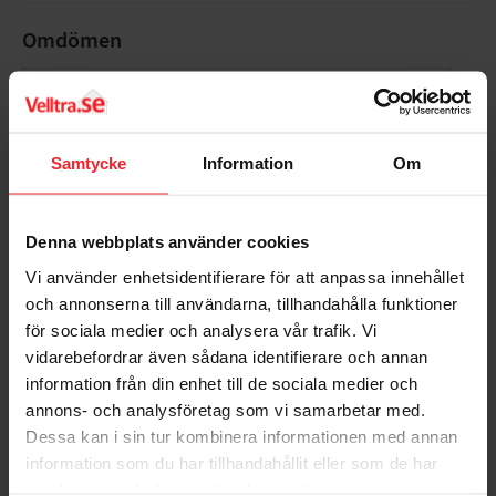
Omdömen
Du
Samtycke
Information
Om
Denna webbplats använder cookies
Vi använder enhetsidentifierare för att anpassa innehållet
Bli den första att lämna ett omdöme.
och annonserna till användarna, tillhandahålla funktioner
för sociala medier och analysera vår trafik. Vi
vidarebefordrar även sådana identifierare och annan
information från din enhet till de sociala medier och
annons- och analysföretag som vi samarbetar med.
Populära produkter
Dessa kan i sin tur kombinera informationen med annan
information som du har tillhandahållit eller som de har
samlat in när du har använt deras tjänster.