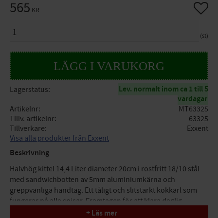
565
Lägg til
KR
ANTAL
st
Lev. normalt inom ca 1 till 5
Lagerstatus
vardagar
Artikelnr
MT63325
Tillv. artikelnr
63325
Tillverkare
Exxent
Visa alla produkter från Exxent
Beskrivning
Halvhög kittel 14,4 Liter diameter 20cm i rostfritt 18/10 stål
med sandwichbotten av 5mm aluminiumkärna och
greppvänliga handtag. Ett tåligt och slitstarkt kokkärl som
fungerar på alla spisar. Framtagen för att klara daglig
användning och rengöring.
+ Läs mer