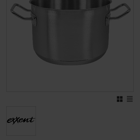
Rutnätsvy
Listv