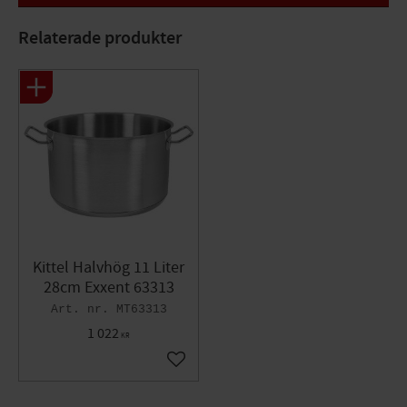
Specifikationer
Relaterade produkter
Diameter: 20cm
Volym: 4,4 L
Höjd: 14cm
Kittel Halvhög 11 Liter
28cm Exxent 63313
MT63313
1 022
KR
Lägg till i favoriter