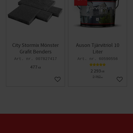
City Stormix Mönster
Auson Tjärvitriol 10
Grafit Benders
Liter
007827417
60590556
477
KR
2 293
KR
2 752
KR
Lägg till i favoriter
Lägg til