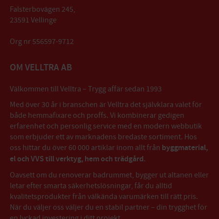
Falsterbovägen 245,
23591 Vellinge
Org nr 556597-9712
OM VELLTRA AB
Välkommen till Velltra – Trygg affär sedan 1993
Med över 30 år i branschen är Velltra det självklara valet för
både hemmafixare och proffs. Vi kombinerar gedigen
erfarenhet och personlig service med en modern webbutik
som erbjuder ett av marknadens bredaste sortiment. Hos
oss hittar du över 60 000 artiklar inom allt från
byggmaterial,
el och VVS till verktyg, hem och trädgård
.
Oavsett om du renoverar badrummet, bygger ut altanen eller
letar efter smarta säkerhetslösningar, får du alltid
kvalitetsprodukter från välkända varumärken till rätt pris.
När du väljer oss väljer du en stabil partner – din trygghet för
en lyckad investering i ditt projekt.