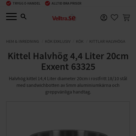
TRYGG E-HANDEL
ALLTID BRA PRISER
Meny
KUNDV
FAVORIT
HEM & INREDNING
KÖK EXKLUSIV
KÖK
KITTLAR HALVHÖGA
Kittel Halvhög 4,4 Liter 20cm
Exxent 63325
Halvhög kittel 14,4 Liter diameter 20cm i rostfritt 18/10 stål
med sandwichbotten av 5mm aluminiumkärna och
greppvänliga handtag.