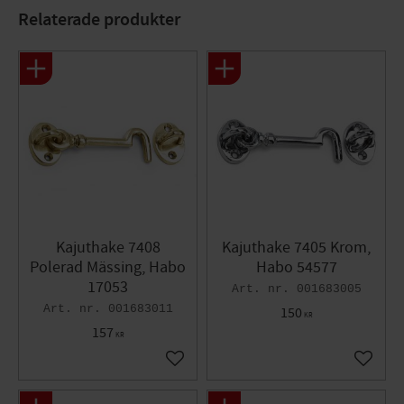
Relaterade produkter
Kajuthake 7408
Kajuthake 7405 Krom,
Polerad Mässing, Habo
Habo 54577
17053
001683005
001683011
150
KR
157
KR
Lägg till i favoriter
Lägg til