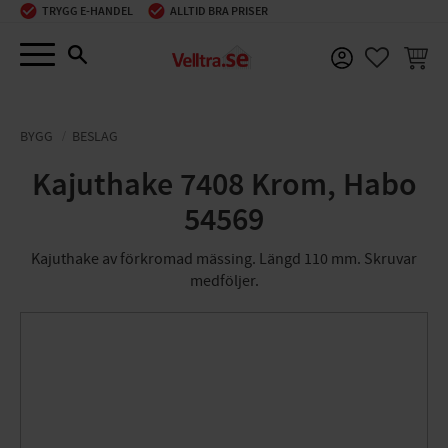
TRYGG E-HANDEL
ALLTID BRA PRISER
Meny
KUNDV
FAVORIT
BYGG
BESLAG
Kajuthake 7408 Krom, Habo
54569
Kajuthake av förkromad mässing. Längd 110 mm. Skruvar
medföljer.