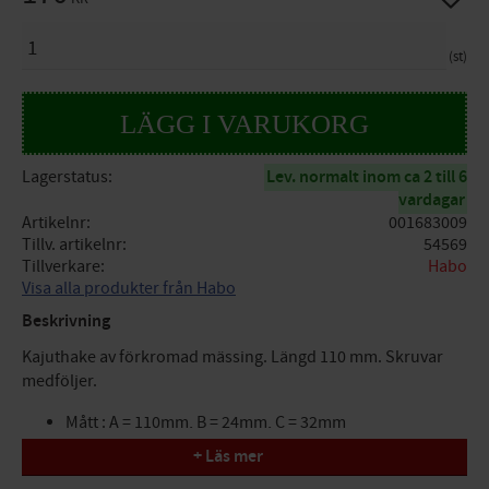
ANTAL
st
Lagerstatus
Lev. normalt inom ca 2 till 6
vardagar
Artikelnr
001683009
Tillv. artikelnr
54569
Tillverkare
Habo
Visa alla produkter från Habo
Beskrivning
Kajuthake av förkromad mässing. Längd 110 mm. Skruvar
medföljer.
Mått : A = 110mm, B = 24mm, C = 32mm
+ Läs mer