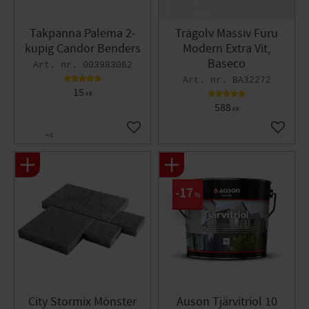
Takpanna Palema 2-
Trägolv Massiv Furu
kupig Candor Benders
Modern Extra Vit,
Baseco
003983062
BA32272
15
KR
588
KR
Lägg till i favoriter
Lägg til
+4
17
%
City Stormix Mönster
Auson Tjärvitriol 10