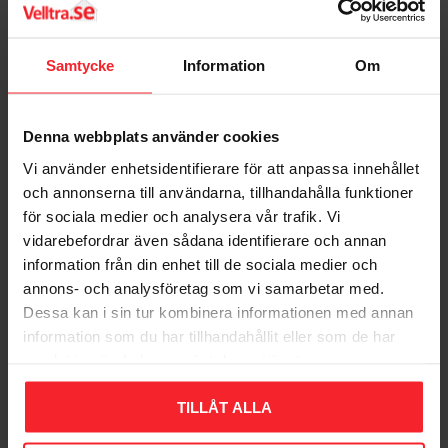
Samtycke
Information
Om
Kajuthake 7402 Krom,
Kajuthake 7408 Smide,
Denna webbplats använder cookies
Habo 54585
Habo 18625
Vi använder enhetsidentifierare för att anpassa innehållet
001683001
007304393
och annonserna till användarna, tillhandahålla funktioner
133
77
KR
KR
för sociala medier och analysera vår trafik. Vi
Lägg till i favoriter
Lägg til
vidarebefordrar även sådana identifierare och annan
information från din enhet till de sociala medier och
annons- och analysföretag som vi samarbetar med.
Dessa kan i sin tur kombinera informationen med annan
Omdömen
information som du har tillhandahållit eller som de har
samlat in när du har använt deras tjänster.
Du
TILLÅT ALLA