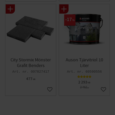
17
%
City Stormix Mönster
Auson Tjärvitriol 10
Grafit Benders
Liter
007827417
60590556
477
KR
2 293
KR
2 752
KR
Lägg till i favoriter
Lägg til