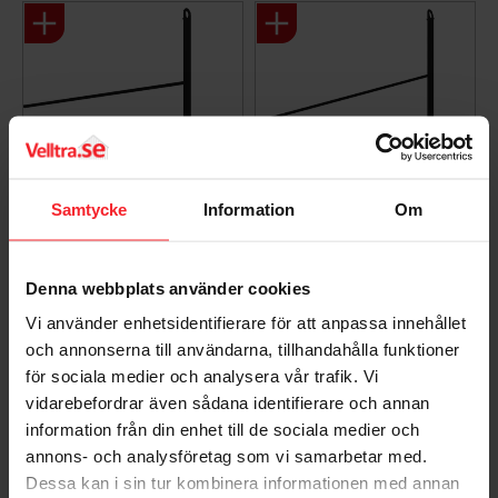
Specifikationer
Material: Stål
Behandling: Galvaniserad och Fosfaterad, Pulverlack
Färg/färgkod: RAL9005 (Svart)
Bredd: 12mm
Höjd: 12mm
Längd/djup: 994mm
Antal/Pak: 3st
Samtycke
Information
Om
Ekerö Tilläggssats
Ekerö Tilläggssats
Golvmontage 70mm
Sidomontage 60mm
Denna webbplats använder cookies
Svart Jabo 25462
Svart Jabo 25463
006417024
006417025
Vi använder enhetsidentifierare för att anpassa innehållet
1 107
1 032
och annonserna till användarna, tillhandahålla funktioner
KR
KR
för sociala medier och analysera vår trafik. Vi
Lägg till i favoriter
Lägg til
vidarebefordrar även sådana identifierare och annan
information från din enhet till de sociala medier och
annons- och analysföretag som vi samarbetar med.
Dessa kan i sin tur kombinera informationen med annan