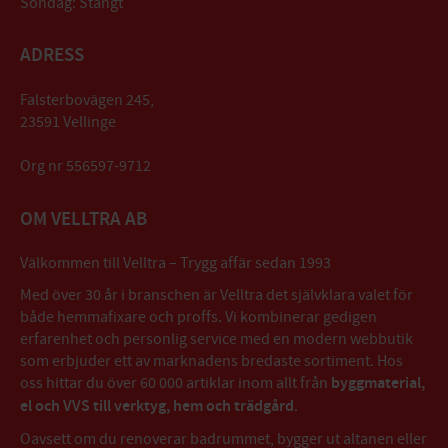
Söndag: Stängt
ADRESS
Falsterbovägen 245,
23591 Vellinge
Org nr 556597-9712
OM VELLTRA AB
Välkommen till Velltra – Trygg affär sedan 1993
Med över 30 år i branschen är Velltra det självklara valet för
både hemmafixare och proffs. Vi kombinerar gedigen
erfarenhet och personlig service med en modern webbutik
som erbjuder ett av marknadens bredaste sortiment. Hos
oss hittar du över 60 000 artiklar inom allt från
byggmaterial,
el och VVS till verktyg, hem och trädgård
.
Oavsett om du renoverar badrummet, bygger ut altanen eller