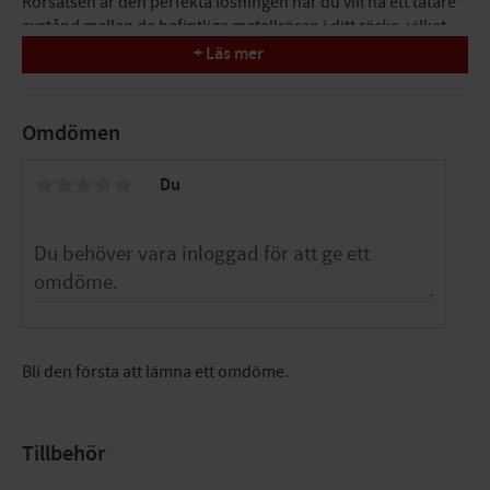
Rörsatsen är den perfekta lösningen när du vill ha ett tätare
avstånd mellan de befintliga metallrören i ditt räcke, vilket
kan öka både säkerheten och ge ett mer robust visuellt
+ Läs mer
intryck. Ekerö är en modern och stilren metallräckesserie
som gör sig lika bra inomhus som utomhus. Den
högkvalitativa tillverkningsprocessen – där rören är
Omdömen
galvaniserade, zinkgrundade och slutligen pulverlackerade i
en matt svart färg – får du en extremt slitstark och
Du
väderbeständig yta som håller i många år.
Viktiga Fördelar
Ökad flexibilitet: Gör det enkelt att minska avståndet
mellan räckesrören för en tätare och säkrare
konstruktion.
Högsta hållbarhet: Galvaniserad och zinkgrundad
metall med svart pulverlack skyddar effektivt mot rost
Bli den första att lämna ett omdöme.
och slitage i både inom- och utomhusmiljöer.
Flexibel montering: Passar sömlöst till Ekeröseriens
alla utföranden, oavsett om du har valt golvmontering
Tillbehör
eller sidomontering.