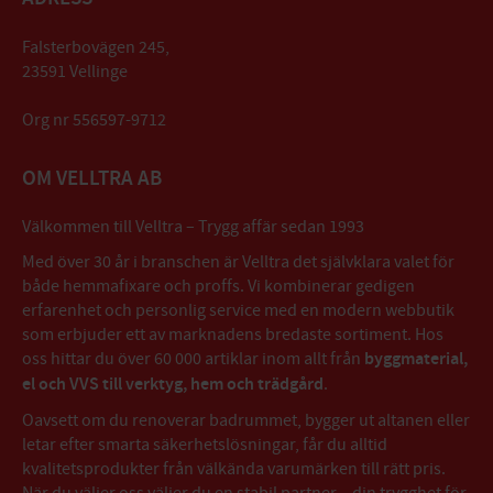
Falsterbovägen 245,
23591 Vellinge
Org nr 556597-9712
OM VELLTRA AB
Välkommen till Velltra – Trygg affär sedan 1993
Med över 30 år i branschen är Velltra det självklara valet för
både hemmafixare och proffs. Vi kombinerar gedigen
erfarenhet och personlig service med en modern webbutik
som erbjuder ett av marknadens bredaste sortiment. Hos
oss hittar du över 60 000 artiklar inom allt från
byggmaterial,
el och VVS till verktyg, hem och trädgård
.
Oavsett om du renoverar badrummet, bygger ut altanen eller
letar efter smarta säkerhetslösningar, får du alltid
kvalitetsprodukter från välkända varumärken till rätt pris.
När du väljer oss väljer du en stabil partner – din trygghet för