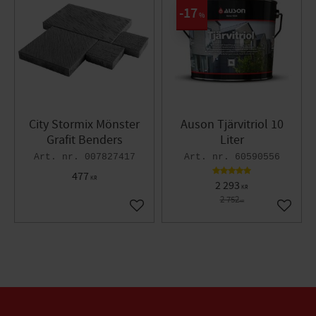
17
%
City Stormix Mönster
Auson Tjärvitriol 10
Grafit Benders
Liter
007827417
60590556
477
KR
2 293
KR
2 752
KR
Lägg till i favoriter
Lägg til