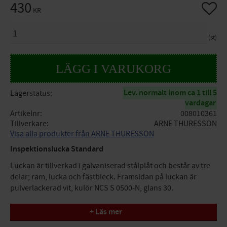
430
Lägg til
KR
ANTAL
st
Lev. normalt inom ca 1 till 5
Lagerstatus
vardagar
Artikelnr
008010361
Tillverkare
ARNE THURESSON
Visa alla produkter från ARNE THURESSON
Inspektionslucka Standard
Luckan är tillverkad i galvaniserad stålplåt och består av tre
delar; ram, lucka och fästbleck. Framsidan på luckan är
pulverlackerad vit, kulör NCS S 0500-N, glans 30.
Luckan fästes i ramen med snäpplås t.om. 400x400 mm.
+ Läs mer
500x500 mm och större har ett mejsellås.