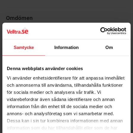
Omdömen
Du
Samtycke
Information
Om
Denna webbplats använder cookies
Vi använder enhetsidentifierare för att anpassa innehållet
Bli den första att lämna ett omdöme.
och annonserna till användarna, tillhandahålla funktioner
för sociala medier och analysera vår trafik. Vi
vidarebefordrar även sådana identifierare och annan
information från din enhet till de sociala medier och
annons- och analysföretag som vi samarbetar med.
Dessa kan i sin tur kombinera informationen med annan
Populära produkter
information som du har tillhandahållit eller som de har