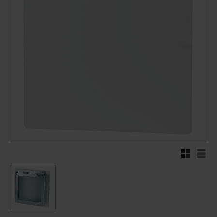
Rutnätsvy
Listv