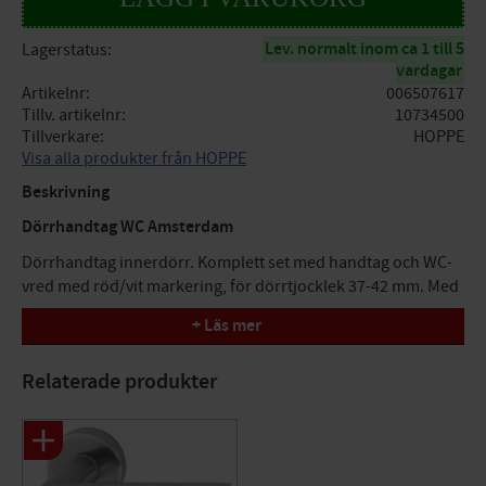
Lev. normalt inom ca 1 till 5
Lagerstatus
vardagar
Artikelnr
006507617
Tillv. artikelnr
10734500
Tillverkare
HOPPE
Visa alla produkter från HOPPE
Beskrivning
Dörrhandtag WC Amsterdam
Dörrhandtag innerdörr. Komplett set med handtag och WC-
vred med röd/vit markering, för dörrtjocklek 37-42 mm. Med
HOPPE Kvick-i-Sprint fastsättning. 10 års funktionsgaranti.
+ Läs mer
Ytbehandling: F69 Rostfritt stål matt
Relaterade produkter