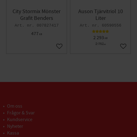
City Stormix Mönster
Auson Tjärvitriol 10
Grafit Benders
Liter
007827417
60590556
477
KR
2 293
KR
2 752
KR
Lägg till i favoriter
Lägg til
Om oss
Frågor & Svar
Kundservice
Nyheter
Kassa