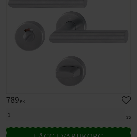
789
Lägg til
KR
ANTAL
st