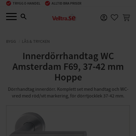
TRYGG E-HANDEL
ALLTID BRA PRISER
Meny
KUNDV
FAVORIT
BYGG
LÅS & TRYCKEN
Innerdörrhandtag WC
Amsterdam F69, 37-42 mm
Hoppe
Dörrhandtag innerdörr. Komplett set med handtag och WC-
vred med röd/vit markering, för dörrtjocklek 37-42 mm.