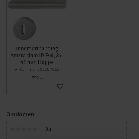
Innerdörrhandtag
Amsterdam ID F69, 37-
42 mm Hoppe
006507616
552
KR
Lägg till i favoriter
Omdömen
Du