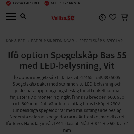
TRYGG E-HANDEL
ALLTID BRA PRISER
Meny
KUNDV
FAVORIT
KÖK & BAD
BADRUMSINREDNINGAR
SPEGELSKÅP & SPEGLAR
Ifö option Spegelskåp Bas 55
med LED-belysning, Vit
Ifö option spegelskåp LED Bas vit, 47455, RSK 8985005.
Spegelskåp paket med stomme vitt. LED-belysning och
justerbara upphängningsbeslag för att enkelt kunna
finjustera vid montering ingår. Finns i 3 bredder: 500, 550
och 600 mm. Dolt vändbart eluttag finns i skåpet 230V.
Dubbelsidiga spegeldörrar med mjukstängande beslag.
Nedersta delen av spegeldörrarna är frostad, med diskret
Ifö-logo. Handtag ingår. IP44-klassat. Mått H:674 B: 550, D:177
mm