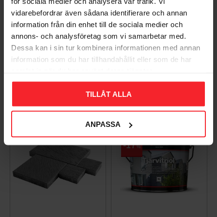
för sociala medier och analysera vår trafik. Vi
vidarebefordrar även sådana identifierare och annan
information från din enhet till de sociala medier och
Takpanna Palema 2-
Trägolv Massiv Furu
annons- och analysföretag som vi samarbetar med.
kupig Candor Benders
Modern Extra Vit,
Dessa kan i sin tur kombinera informationen med annan
Baseco
003983062
information som du har tillhandahållit eller som de har
BA32272
samlat in när du har använt deras tjänster.
15
KR
588
KR
TILLÅT ALLA
Lägg till i favoriter
Lägg til
+4
ANPASSA
17
%