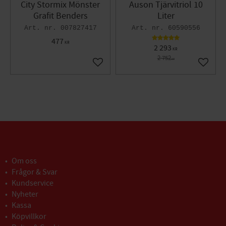
City Stormix Mönster
Auson Tjärvitriol 10
Grafit Benders
Liter
007827417
60590556
477
KR
2 293
KR
2 752
KR
Lägg till i favoriter
Lägg til
Om oss
Frågor & Svar
Kundservice
Nyheter
Kassa
Köpvillkor