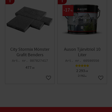
17
%
City Stormix Mönster
Auson Tjärvitriol 10
Grafit Benders
Liter
007827417
60590556
477
KR
2 293
KR
2 752
KR
Lägg till i favoriter
Lägg til