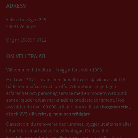
ADRESS
Falsterbovägen 245,
23591 Vellinge
Org nr 556597-9712
OM VELLTRA AB
Välkommen till Velltra – Trygg affär sedan 1993
Med över 30 år i branschen är Velltra det självklara valet för
både hemmafixare och proffs. Vi kombinerar gedigen
erfarenhet och personlig service med en modern webbutik
som erbjuder ett av marknadens bredaste sortiment. Hos
oss hittar du över 60 000 artiklar inom allt från
byggmaterial,
el och VVS till verktyg, hem och trädgård
.
Oavsett om du renoverar badrummet, bygger ut altanen eller
letar efter smarta säkerhetslösningar, får du alltid
kvalitetsprodukter från välkända varumärken till rätt pris.