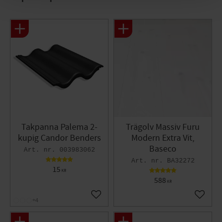
Takpanna Palema 2-
Trägolv Massiv Furu
kupig Candor Benders
Modern Extra Vit,
Baseco
003983062
BA32272
15
KR
588
KR
Lägg till i favoriter
Lägg til
+4