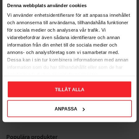
Lägg till i favoriter
Lägg til
Elanslutning: 230 V
Denna webbplats använder cookies
Motoreffekt: 2,9 kW
Vi använder enhetsidentifierare för att anpassa innehållet
Motorvarvtal: 2800 v/min
och annonserna till användarna, tillhandahålla funktioner
Omdömen
för sociala medier och analysera vår trafik. Vi
Mått LxBxH: 460x450x510 mm
vidarebefordrar även sådana identifierare och annan
Du
Vikt: 24,6 kg
information från din enhet till de sociala medier och
annons- och analysföretag som vi samarbetar med.
Dessa kan i sin tur kombinera informationen med annan
information som du har tillhandahållit eller som de har
samlat in när du har använt deras tjänster.
TILLÅT ALLA
Bli den första att lämna ett omdöme.
ANPASSA
Populära produkter