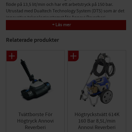
flöde på 13,5 lit/min och har ett arbetstryck på 150 bar.
Utrustad med Dualtech Technology System (DTS) som är det
innovativa teknologisystemet för Annovi Reverberi
patenterade högtryckstvättar som har två kraftenheter inuti
+ Läs mer
maskinen. Det kan ge en ökning av tvättprestanda på upp till
50%, både vad gäller intensitet och sträckning av strålen,
Relaterade produkter
vilket resulterar i en minskning av rengöringstiderna. I själva
verket kan flödeshastigheten från de två kraftenheterna
uppgå till 850 l / h, dubbelt så hög som en vanlig
högtryckstvätt i hem och trädgård. Detta innebär också att
strålen kan nå upp till 5 meter bort, vilket gör att du enkelt
kan rengöra även mycket stora takytor, vilket är svårt att göra
med en högtryckstvätt hem och trädgård. Därför utmärkt
prestanda men hög anpassningsnivå. Baserat på typen av
arbete som ska utföras, kan bara en eller båda
kraftenheterna användas med Dualtech Technology System,
varigenom flödeshastigheten varierar beroende på ytan som
Tvättborste För
Högtryckstvätt 614K
ska behandlas.
Högtryck Annovi
160 Bar 8,5L/min
ECO Soft Cleaning-läge aktiveras en strömenhet för lätt tvätt
Reverberi
Annovi Reverberi
och är särskilt lämplig för träytor, bilar, cyklar, utemöbler och