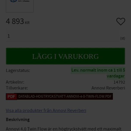
4 893
Lägg til
KR
ANTAL
st
Lev. normalt inom ca 1 till 5
Lagerstatus
vardagar
Artikelnr
14792
Tillverkare
Annovi Reverberi
DATABLAD-HOGTRYCKSTVATT-ANNOVI-4-0-TWIN-FLOW.PDF
Visa alla produkter från Annovi Reverberi
Beskrivning
Annovi 4.0 Twin Flow är en högtryckstvätt med ett maximalt