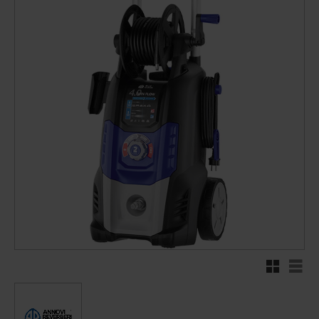
Rutnätsvy
Listv