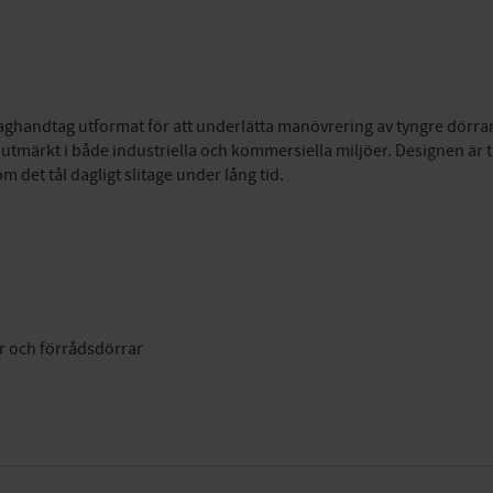
draghandtag utformat för att underlätta manövrering av tyngre dörrar
tmärkt i både industriella och kommersiella miljöer. Designen är tid
m det tål dagligt slitage under lång tid.
r och förrådsdörrar