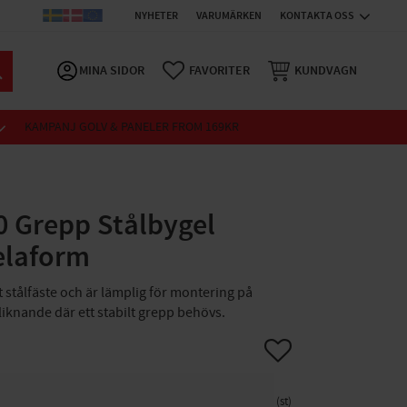
NYHETER
VARUMÄRKEN
KONTAKTA OSS
MINA SIDOR
FAVORITER
KUNDVAGN
KAMPANJ GOLV & PANELER FROM 169KR
 Grepp Stålbygel
laform
kt stålfäste och är lämplig för montering på
 liknande där ett stabilt grepp behövs.
Lägg till i favoriter
st