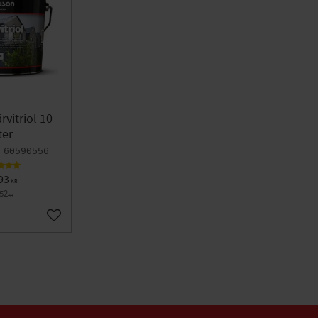
rvitriol 10
ter
60590556
93
KR
752
KR
Lägg till i favoriter