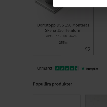
Dörrstopp DSS 150 Monteras
Skena 150 Helaform
001342633
255
KR
Lägg till i fa
Populära produkter