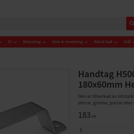
El
Belysning
Hem & inredning
Kök & bad
Stål
Handtag H500
180x60mm He
Den är tillverkad av slitstar
dörrar, grindar, portar eller
183
KR
ANTAL