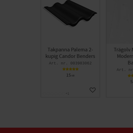
Takpanna Palema 2-
Trägolv 
kupig Candor Benders
Modern 
Ba
003983062
15
KR
5
Lägg till i favoriter
+1