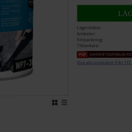
Lagerstatus
Artikelnr
Förpackning
Tillverkare
SAKERHETSDATABLAD-ROO
Visa alla produkter från TE
Rutnätsvy
Listvy