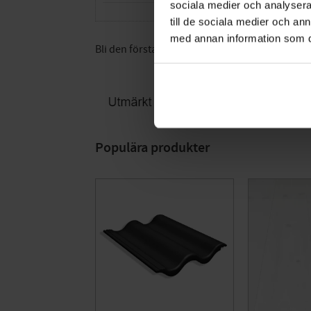
sociala medier och analysera 
till de sociala medier och a
med annan information som du 
Bli den första att lämna ett omdöme.
Populära produkter