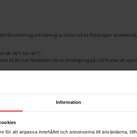
l förstärkning och tätning av läckor på de flesta typer av material, 
 tål -40°C till +85°C.
t 20 år) och flexibilitet (tål en förlängning på 170 % utan att spri
Information
cookies
e för att anpassa innehållet och annonserna till användarna, tillh