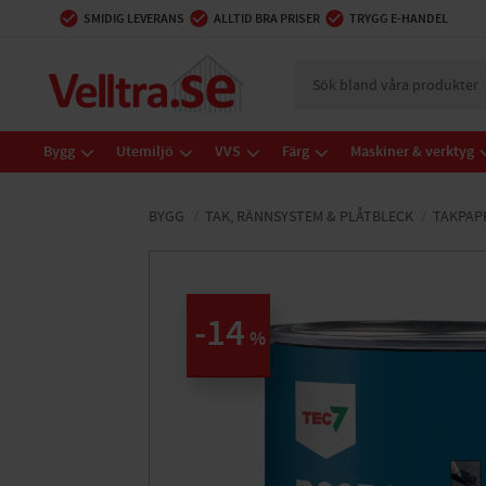
SMIDIG LEVERANS
ALLTID BRA PRISER
TRYGG E-HANDEL
Bygg
Utemiljö
VVS
Färg
Maskiner & verktyg
BYGG
TAK, RÄNNSYSTEM & PLÅTBLECK
TAKPAPP
14
%