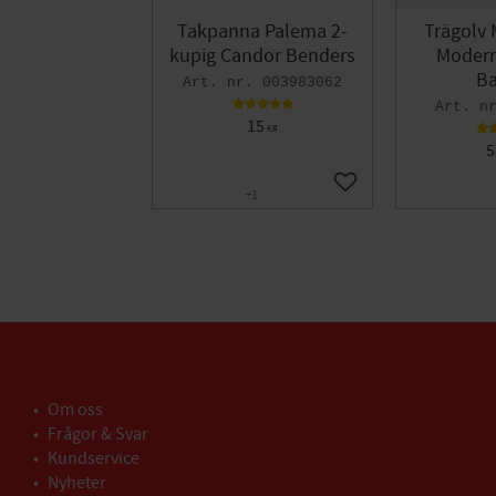
Takpanna Palema 2-
Trägolv 
kupig Candor Benders
Modern 
Ba
003983062
15
KR
5
Lägg till i favoriter
+1
Om oss
Frågor & Svar
Kundservice
Nyheter