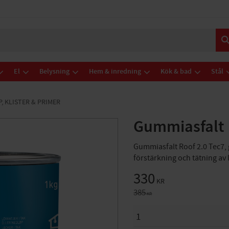
El
Belysning
Hem & inredning
Kök & bad
Stål
, KLISTER & PRIMER
Gummiasfalt R
Gummiasfalt Roof 2.0 Tec7, 
förstärkning och tätning av 
Nedsatt pris:
330
KR
Ordinarie pris:
385
KR
ANTAL