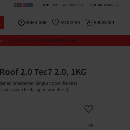
NYHETER
VARUMÄRKEN
KONTAKTA OSS
MINA SIDOR
FAVORITER
KUNDVAGN
KAMPANJ GOLV & PANELER FROM 169KR
oof 2.0 Tec7 2.0, 1KG
ger en omedelbar, långvarig och flexibel
läckor på de flesta typer av material,
Lägg till i favoriter
st