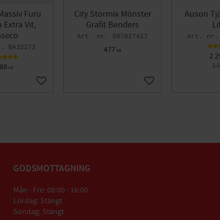
Massiv Furu
City Stormix Mönster
Auson Tjä
Extra Vit,
Grafit Benders
Li
seco
007827417
BA32272
477
KR
2 2
88
2 
KR
Lägg till i favoriter
Lägg till i favoriter
GODSMOTTAGNING
Mån - Fre: 08:00 - 16:00
Lördag: Stängt
Söndag: Stängt