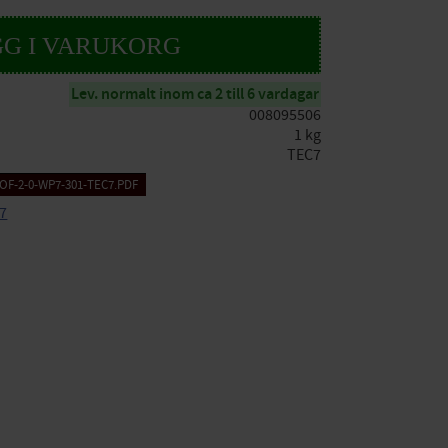
Lev. normalt inom ca 2 till 6 vardagar
008095506
1 kg
TEC7
F-2-0-WP7-301-TEC7.PDF
C7