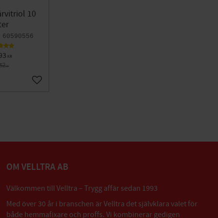
rvitriol 10
ter
60590556
93
KR
752
KR
Lägg till i favoriter
OM VELLTRA AB
Välkommen till Velltra – Trygg affär sedan 1993
Med över 30 år i branschen är Velltra det självklara valet för
både hemmafixare och proffs. Vi kombinerar gedigen