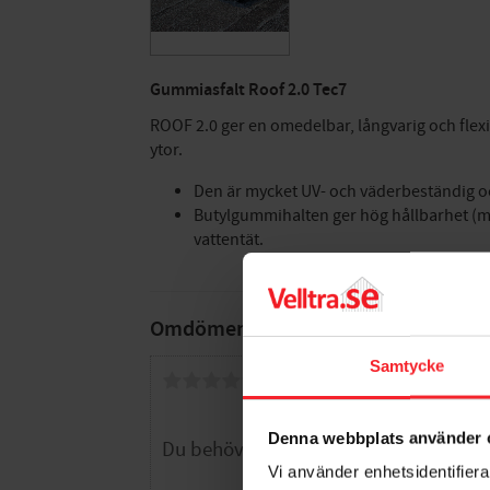
Gummiasfalt Roof 2.0 Tec7
ROOF 2.0 ger en omedelbar, långvarig och flexibe
ytor.
Den är mycket UV- och väderbeständig och
Butylgummihalten ger hög hållbarhet (mins
vattentät.
Omdömen
Samtycke
Du
Denna webbplats använder 
Vi använder enhetsidentifierar