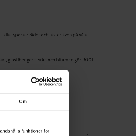
i alla typer av väder och fäster även på våta
cka), glasfiber ger styrka och bitumen gör ROOF
Om
andahålla funktioner för