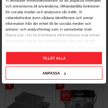
Vi använder enhetsidentifierare för att anpassa innehållet
och annonserna till användarna, tillhandahålla funktioner
för sociala medier och analysera vår trafik. Vi
vidarebefordrar även sådana identifierare och annan
information från din enhet till de sociala medier och
annons- och analysföretag som vi samarbetar med.
Dessa kan i sin tur kombinera informationen med annan
Takpanna Palema 2-
Trägolv Massiv Furu
information som du har tillhandahållit eller som de har
kupig Candor Benders
Modern Extra Vit,
samlat in när du har använt deras tjänster.
Baseco
003983062
BA32272
TILLÅT ALLA
15
KR
588
KR
ANPASSA
Lägg till i favoriter
Lägg til
+4
17
%