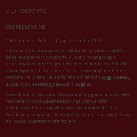
Org nr 556597-9712
OM VELLTRA AB
Välkommen till Velltra – Trygg affär sedan 1993
Med över 30 år i branschen är Velltra det självklara valet för
både hemmafixare och proffs. Vi kombinerar gedigen
erfarenhet och personlig service med en modern webbutik
som erbjuder ett av marknadens bredaste sortiment. Hos
oss hittar du över 60 000 artiklar inom allt från
byggmaterial,
el och VVS till verktyg, hem och trädgård
.
Oavsett om du renoverar badrummet, bygger ut altanen eller
letar efter smarta säkerhetslösningar, får du alltid
kvalitetsprodukter från välkända varumärken till rätt pris.
När du väljer oss väljer du en stabil partner – din trygghet för
en lyckad investering i ditt projekt.