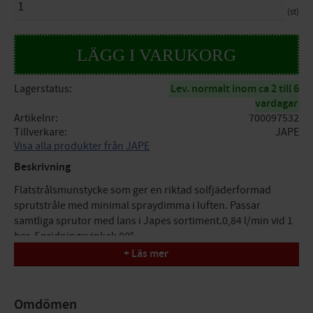
st
Lagerstatus
Lev. normalt inom ca 2 till 6
vardagar
Artikelnr
700097532
Tillverkare
JAPE
Visa alla produkter från JAPE
Beskrivning
Flatstrålsmunstycke som ger en riktad solfjäderformad
sprutstråle med minimal spraydimma i luften. Passar
samtliga sprutor med lans i Japes sortiment.0,84 l/min vid 1
bar. Spridningsvinkel: 80°.
+ Läs mer
Omdömen