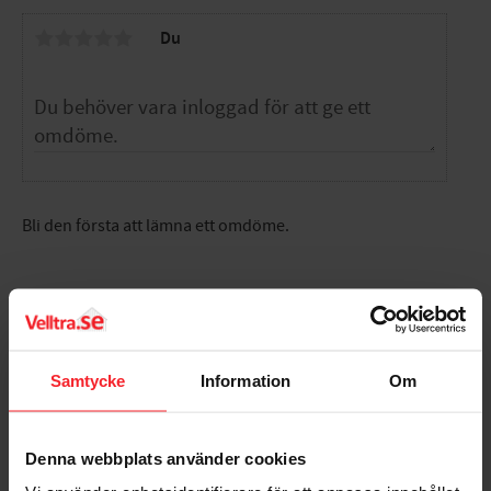
Du
Bli den första att lämna ett omdöme.
Populära produkter
Samtycke
Information
Om
Denna webbplats använder cookies