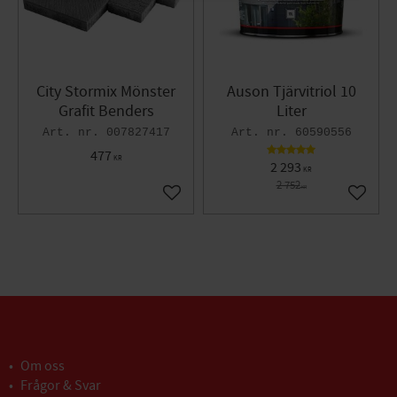
City Stormix Mönster
Auson Tjärvitriol 10
Grafit Benders
Liter
007827417
60590556
477
KR
2 293
KR
2 752
KR
Lägg till i favoriter
Lägg til
Om oss
Frågor & Svar