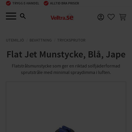
TRYGG E-HANDEL
ALLTID BRA PRISER
Meny
KUNDV
FAVORIT
UTEMILJÖ
BEVATTNING
TRYCKSPRUTOR
Flat Jet Munstycke, Blå, Jape
Flatstrålsmunstycke som ger en riktad solfjäderformad
sprutstråle med minimal spraydimma i luften.