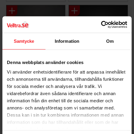
Samtycke
Information
Om
Denna webbplats använder cookies
Flamingo Akryl 70cm
Liggande Katt Akryl
Vi använder enhetsidentifierare för att anpassa innehållet
48 LED IP44 Amber
35cm 48 Varmvita LED
och annonserna till användarna, tillhandahålla funktioner
Konstsmide
IP44 Klar Konstsmide
för sociala medier och analysera vår trafik. Vi
Produktblad
Produktblad
vidarebefordrar även sådana identifierare och annan
6272-803
6230-103
information från din enhet till de sociala medier och
658
452
KR
KR
annons- och analysföretag som vi samarbetar med.
Dessa kan i sin tur kombinera informationen med annan
Lägg till i favoriter
Lägg til
information som du har tillhandahållit eller som de har
samlat in när du har använt deras tjänster.