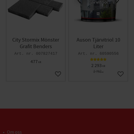
City Stormix Mönster
Auson Tjärvitriol 10
Grafit Benders
Liter
007827417
60590556
477
KR
2 293
KR
2 752
KR
Lägg till i favoriter
Lägg til
Om oss