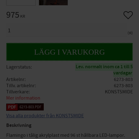
975
Lägg til
KR
ANTAL
st
Lev. normalt inom ca 1 till 5
Lagerstatus
vardagar
Artikelnr
6273-803
Tillv. artikelnr
6273-803
Tillverkare
KONSTSMIDE
Mer information
6273-803.PDF
Visa alla produkter från KONSTSMIDE
Beskrivning
Flamingo i tålig akrylplast med 96 st hållbara LED-lampor.