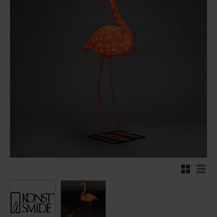
Rutnätsvy
Listv