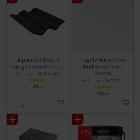
Takpanna Palema 2-
Trägolv Massiv Furu
kupig Candor Benders
Modern Extra Vit,
Baseco
003983062
BA32272
15
KR
588
KR
Lägg till i favoriter
Lägg til
+4
17
%