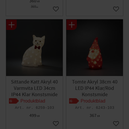
360
KR
369
KR
Lägg till i favoriter
Lägg til
Sittande Katt Akryl 40
Tomte Akryl 38cm 40
Varmvita LED 34cm
LED IP44 Klar/Röd
IP44 Klar Konstsmide
Konstsmide
Produktblad
Produktblad
6259-103
6243-103
499
367
KR
KR
Lägg till i favoriter
Lägg til