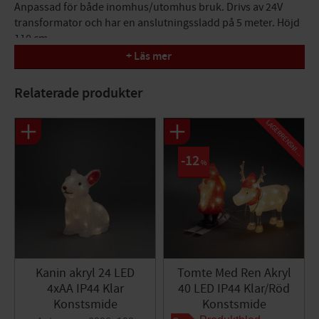
Anpassad för både inomhus/utomhus bruk. Drivs av 24V
transformator och har en anslutningssladd på 5 meter. Höjd
110 cm.
+ Läs mer
Specifikationer
Godkänd för utomhusbruk: Ja
Relaterade produkter
Färg (belysning): Amber
Färg (produkt): Orange
L
A
G
E
R
R
E
N
S
N
I
Material (produkt): Plast
LED effekter: Nej
N
G
12
%
Skymningsrelä: Nej
Multifunktion: Nej
Timer: Nej
Kabelfärg: Vit
Dimbar: Ja
Dimmer inbyggd: Nej
Energimärkning: F
Kanin akryl 24 LED
Tomte Med Ren Akryl
Energiförbrukning (kW/1000 h): 3
4xAA IP44 Klar
40 LED IP44 Klar/Röd
IP Klass (Product): IP44
Konstsmide
Konstsmide
IP Klass (Transformator): IP44