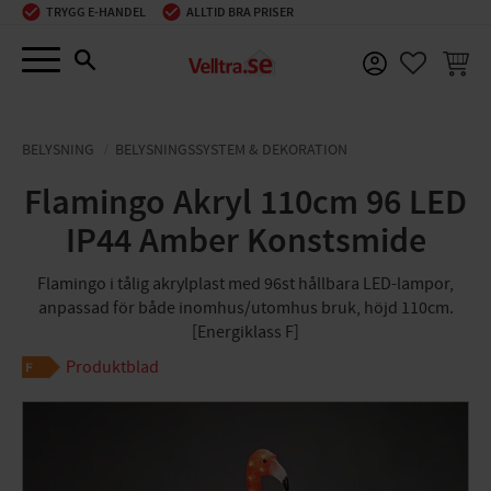
TRYGG E-HANDEL
ALLTID BRA PRISER
Meny
KUNDV
FAVORIT
BELYSNING
BELYSNINGSSYSTEM & DEKORATION
Flamingo Akryl 110cm 96 LED
IP44 Amber Konstsmide
Flamingo i tålig akrylplast med 96st hållbara LED-lampor,
anpassad för både inomhus/utomhus bruk, höjd 110cm.
[Energiklass F]
Produktblad