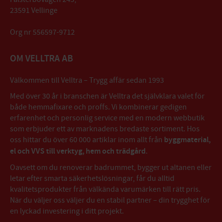
23591 Vellinge
Org nr 556597-9712
OM VELLTRA AB
Välkommen till Velltra – Trygg affär sedan 1993
Med över 30 år i branschen är Velltra det självklara valet för
både hemmafixare och proffs. Vi kombinerar gedigen
erfarenhet och personlig service med en modern webbutik
som erbjuder ett av marknadens bredaste sortiment. Hos
oss hittar du över 60 000 artiklar inom allt från
byggmaterial,
el och VVS till verktyg, hem och trädgård
.
Oavsett om du renoverar badrummet, bygger ut altanen eller
letar efter smarta säkerhetslösningar, får du alltid
kvalitetsprodukter från välkända varumärken till rätt pris.
När du väljer oss väljer du en stabil partner – din trygghet för
en lyckad investering i ditt projekt.