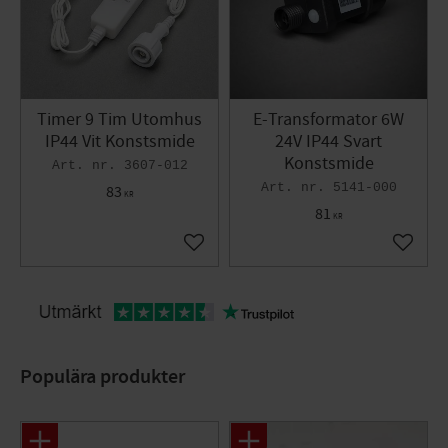
Timer 9 Tim Utomhus
E-Transformator 6W
IP44 Vit Konstsmide
24V IP44 Svart
Konstsmide
3607-012
5141-000
83
KR
81
KR
Lägg till i favoriter
Lägg til
Populära produkter