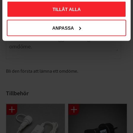
Omdömen
TILLÅT ALLA
Du
ANPASSA
Bli den första att lämna ett omdöme.
Tillbehör