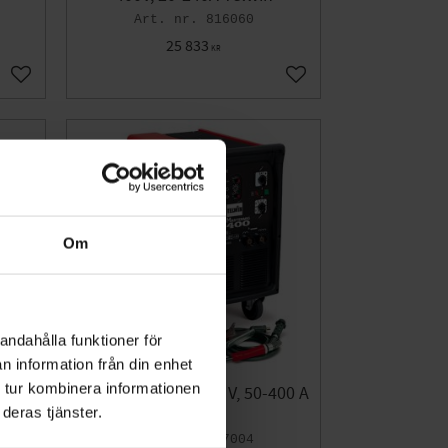
816060
25 833
KR
Lägg till i favoriter
Lägg till i favoriter
Om
andahålla funktioner för
n information från din enhet
 tur kombinera informationen
rgic
Mastermig 400, 400 V, 50-400 A
deras tjänster.
Telwin
827004