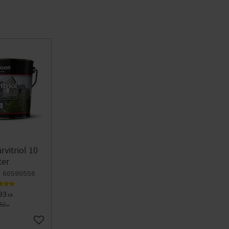
rvitriol 10
ter
60590556
93
KR
752
KR
Lägg till i favoriter