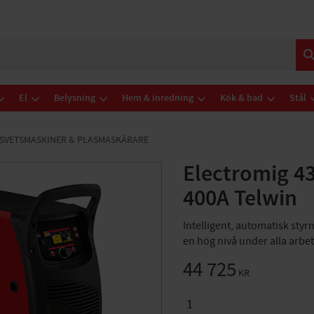
El
Belysning
Hem & inredning
Kök & bad
Stål
SVETSMASKINER & PLASMASKÄRARE
Electromig 4
400A Telwin
Intelligent, automatisk styr
en hög nivå under alla arbe
44 725
KR
ANTAL