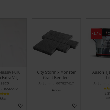
17
%
Massiv Furu
City Stormix Mönster
Auson Tjä
Extra Vit,
Grafit Benders
Li
seco
007827417
BA32272
477
KR
2 2
88
2 
KR
Lägg till i favoriter
Lägg till i favoriter