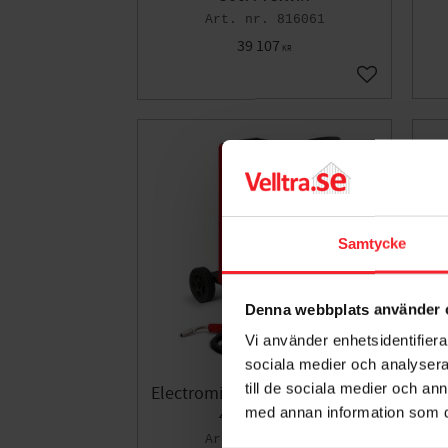
816061
39 107
KR
Lägg till i fa
Samtycke
Denna webbplats använder 
Vi använder enhetsidentifierar
sociala medier och analysera 
till de sociala medier och a
Electromig 430 Wave 400V, 20-
Ma
med annan information som du 
400A Telwin
816253