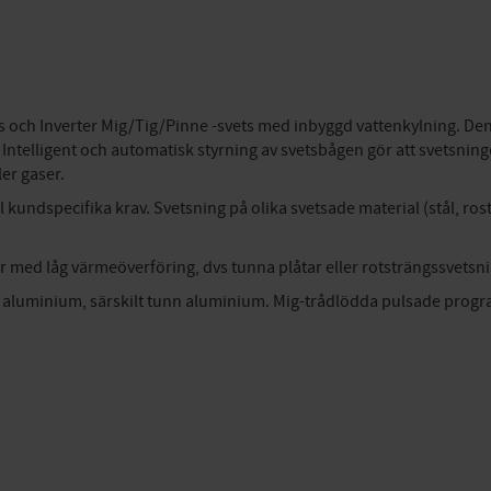
s och Inverter Mig/Tig/Pinne -svets med inbyggd vattenkylning. De
. Intelligent och automatisk styrning av svetsbågen gör att svetsning
er gaser.
undspecifika krav. Svetsning på olika svetsade material (stål, rost
r med låg värmeöverföring, dvs tunna plåtar eller rotsträngssvetsni
 aluminium, särskilt tunn aluminium. Mig-trådlödda pulsade progr