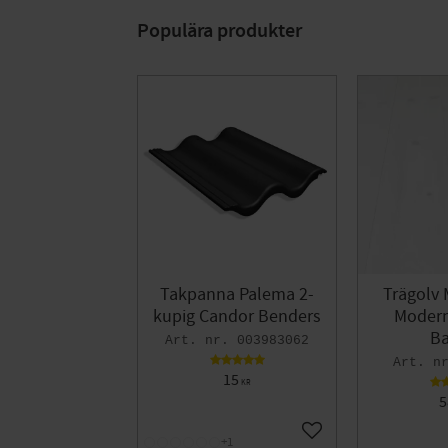
Populära produkter
Takpanna Palema 2-
Trägolv 
kupig Candor Benders
Modern 
Ba
003983062
15
KR
5
Lägg till i favoriter
+1