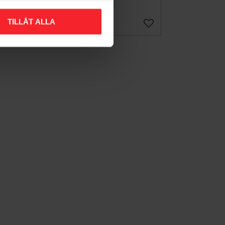
24 542
KR
TILLÅT ALLA
Lägg till i favoriter
Lägg till i favoriter