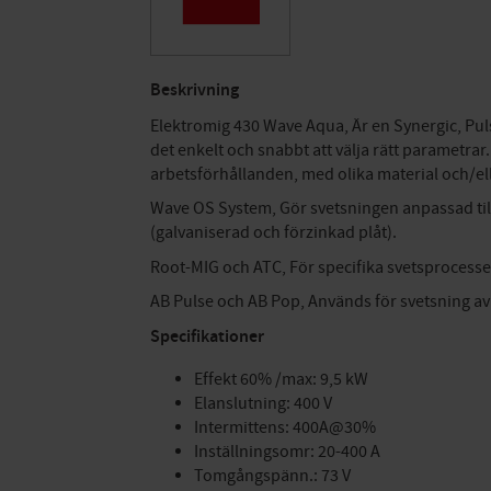
Beskrivning
Elektromig 430 Wave Aqua, Är en Synergic, Pul
det enkelt och snabbt att välja rätt parametrar
arbetsförhållanden, med olika material och/ell
Wave OS System, Gör svetsningen anpassad till k
(galvaniserad och förzinkad plåt).
Root-MIG och ATC, För specifika svetsprocesse
AB Pulse och AB Pop, Används för svetsning av
Specifikationer
Effekt 60% /max: 9,5 kW
Elanslutning: 400 V
Intermittens: 400A@30%
Inställningsomr: 20-400 A
Tomgångspänn.: 73 V