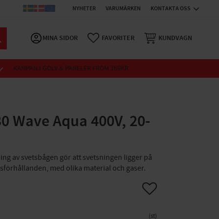
NYHETER
VARUMÄRKEN
KONTAKTA OSS
MINA SIDOR
FAVORITER
KUNDVAGN
KAMPANJ GOLV & PANELER FROM 169KR
30 Wave Aqua 400V, 20-
ning av svetsbågen gör att svetsningen ligger på
tsförhållanden, med olika material och gaser.
Lägg till i favoriter
st