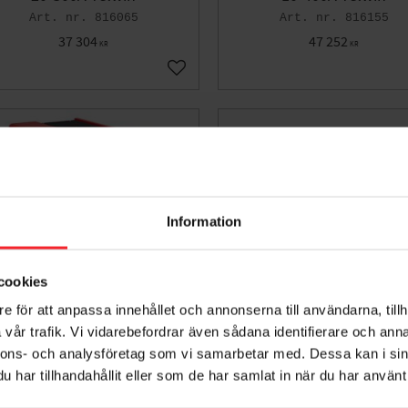
816065
816155
37 304
47 252
KR
KR
voriter
Lägg till i favoriter
Information
cookies
e för att anpassa innehållet och annonserna till användarna, tillh
vår trafik. Vi vidarebefordrar även sådana identifierare och anna
nnons- och analysföretag som vi samarbetar med. Dessa kan i sin
stermig 300/2 400 V, 300 A
Technomig 260 Dual Syne
har tillhandahållit eller som de har samlat in när du har använt 
Telwin
230V, 20-250A Telwin
827003
816056