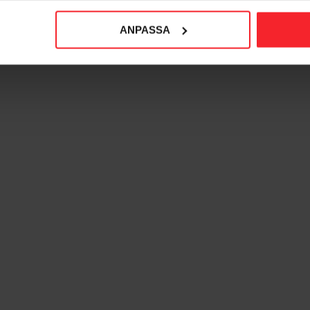
21 709
15 030
KR
KR
ANPASSA
voriter
Lägg till i favoriter