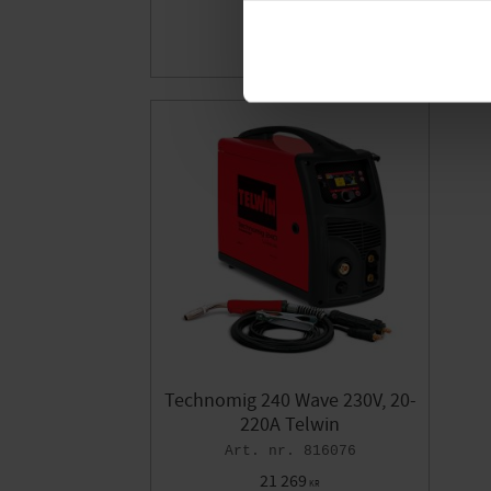
37 573
KR
Lägg till i fa
Technomig 240 Wave 230V, 20-
220A Telwin
816076
21 269
KR