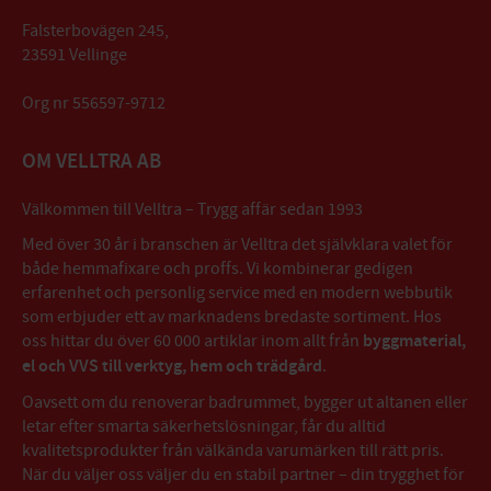
Falsterbovägen 245,
23591 Vellinge
Org nr 556597-9712
OM VELLTRA AB
Välkommen till Velltra – Trygg affär sedan 1993
Med över 30 år i branschen är Velltra det självklara valet för
både hemmafixare och proffs. Vi kombinerar gedigen
erfarenhet och personlig service med en modern webbutik
som erbjuder ett av marknadens bredaste sortiment. Hos
oss hittar du över 60 000 artiklar inom allt från
byggmaterial,
el och VVS till verktyg, hem och trädgård
.
Oavsett om du renoverar badrummet, bygger ut altanen eller
letar efter smarta säkerhetslösningar, får du alltid
kvalitetsprodukter från välkända varumärken till rätt pris.
När du väljer oss väljer du en stabil partner – din trygghet för