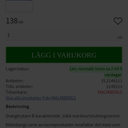
138
Lägg til
KR
ANTAL
st
Lagerstatus
Lev. normalt inom ca 2 till 5
vardagar
Artikelnr
EL2149213
Tillv. artikelnr
2149213
Tillverkare
MALMBERGS
Visa alla produkter från MALMBERGS
Beskrivning
Dvärgbrytare B-karakteristik, 10kA märkkortslutningsström.
Malmbergs serie av normprodukter innefattar det mest som