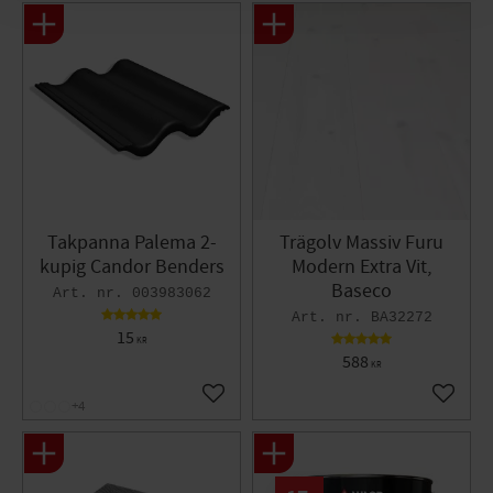
Takpanna Palema 2-
Trägolv Massiv Furu
kupig Candor Benders
Modern Extra Vit,
Baseco
003983062
BA32272
15
KR
588
KR
Lägg till i favoriter
Lägg til
+4