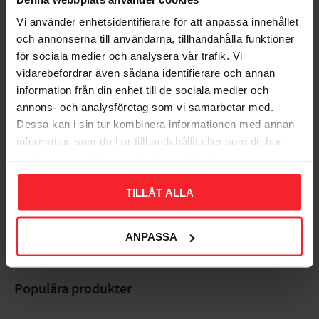
Vi använder enhetsidentifierare för att anpassa innehållet
Omdömen
och annonserna till användarna, tillhandahålla funktioner
för sociala medier och analysera vår trafik. Vi
Du
vidarebefordrar även sådana identifierare och annan
information från din enhet till de sociala medier och
annons- och analysföretag som vi samarbetar med.
Dessa kan i sin tur kombinera informationen med annan
information som du har tillhandahållit eller som de har
samlat in när du har använt deras tjänster.
Bli den första att lämna ett omdöme.
TILLÅT ALLA
ANPASSA
Populära produkter