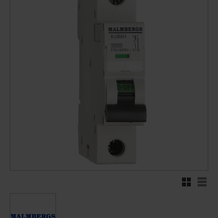
Rutnätsvy
Listv