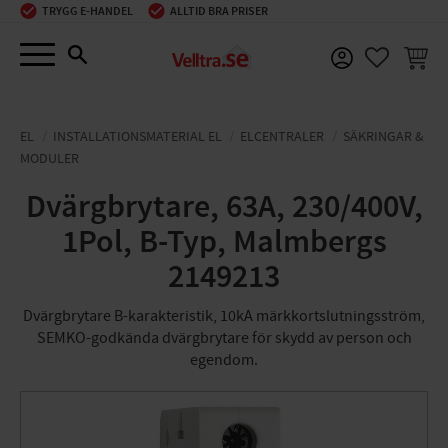
TRYGG E-HANDEL
ALLTID BRA PRISER
Meny
KUNDV
FAVORIT
EL
INSTALLATIONSMATERIAL EL
ELCENTRALER
SÄKRINGAR &
MODULER
Dvärgbrytare, 63A, 230/400V,
1Pol, B-Typ, Malmbergs
2149213
Dvärgbrytare B-karakteristik, 10kA märkkortslutningsström,
SEMKO-godkända dvärgbrytare för skydd av person och
egendom.