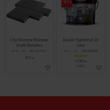
17
%
City Stormix Mönster
Auson Tjärvitriol 10
Grafit Benders
Liter
007827417
60590556
477
KR
2 293
KR
2 752
KR
Lägg till i favoriter
Lägg til