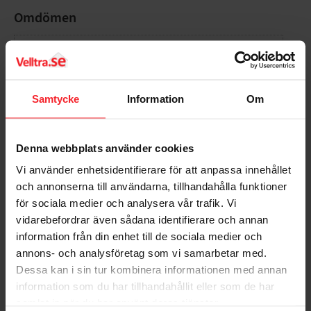
Omdömen
Du
Samtycke
Information
Om
Denna webbplats använder cookies
Bli den första att lämna ett omdöme.
Vi använder enhetsidentifierare för att anpassa innehållet
och annonserna till användarna, tillhandahålla funktioner
för sociala medier och analysera vår trafik. Vi
vidarebefordrar även sådana identifierare och annan
information från din enhet till de sociala medier och
annons- och analysföretag som vi samarbetar med.
Populära produkter
Dessa kan i sin tur kombinera informationen med annan
information som du har tillhandahållit eller som de har
samlat in när du har använt deras tjänster.