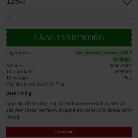
125
KR
ANTAL
st
Lagerstatus
Lev. normalt inom ca 2 till 5
vardagar
Artikelnr
005024606
Tillv. artikelnr
4099003
Tillverkare
Pica
Visa alla produkter från Pica
Beskrivning
Specialstift Pica Dry 10st, Vattenfasta reservstift. Fäster på
alla ytor. Passar perfekt vid kapning av kakel och klinker samt
metall.
Specifikationer
+ Läs mer