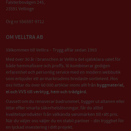
Falsterbovägen 245,
23591 Vellinge
Org nr 556597-9712
OM VELLTRA AB
Välkommen till Velltra – Trygg affär sedan 1993
Med över 30 år i branschen är Velltra det självklara valet för
både hemmafixare och proffs. Vi kombinerar gedigen
erfarenhet och personlig service med en modern webbutik
som erbjuder ett av marknadens bredaste sortiment. Hos
oss hittar du över 60 000 artiklar inom allt från
byggmaterial,
el och VVS till verktyg, hem och trädgård
.
Oavsett om du renoverar badrummet, bygger ut altanen eller
letar efter smarta säkerhetslösningar, får du alltid
kvalitetsprodukter från välkända varumärken till rätt pris.
När du väljer oss väljer du en stabil partner – din trygghet för
en lyckad investering i ditt projekt.