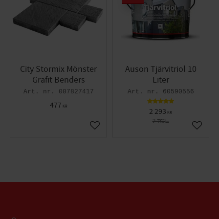
City Stormix Mönster
Auson Tjärvitriol 10
Grafit Benders
Liter
007827417
60590556
477
KR
2 293
KR
2 752
KR
Lägg till i favoriter
Lägg til