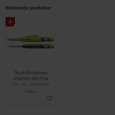
Färg: Vit
Relaterade produkter
Djuphålsmärkare
Graphite 10st Pica
004978151
1 292
KR
Lägg till i favoriter