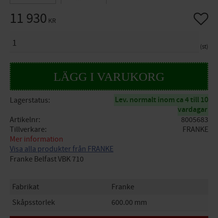
11 930
Lägg til
KR
ANTAL
st
Lev. normalt inom ca 4 till 10
Lagerstatus
vardagar
Artikelnr
8005683
Tillverkare
FRANKE
Mer information
Visa alla produkter från FRANKE
Franke Belfast VBK 710
Fabrikat
Franke
Skåpsstorlek
600.00 mm
Avloppshål (diam)
3 1/2'' korgventiler