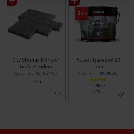
17
%
City Stormix Mönster
Auson Tjärvitriol 10
Grafit Benders
Liter
007827417
60590556
477
KR
2 293
KR
2 752
KR
Lägg till i favoriter
Lägg til