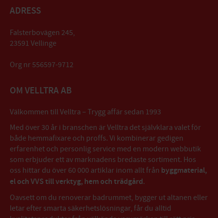
ADRESS
Falsterbovägen 245,
23591 Vellinge
Org nr 556597-9712
OM VELLTRA AB
Välkommen till Velltra – Trygg affär sedan 1993
Med över 30 år i branschen är Velltra det självklara valet för
både hemmafixare och proffs. Vi kombinerar gedigen
erfarenhet och personlig service med en modern webbutik
som erbjuder ett av marknadens bredaste sortiment. Hos
oss hittar du över 60 000 artiklar inom allt från
byggmaterial,
el och VVS till verktyg, hem och trädgård
.
Oavsett om du renoverar badrummet, bygger ut altanen eller
letar efter smarta säkerhetslösningar, får du alltid