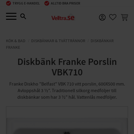
TRYGG E-HANDEL
ALLTID BRA PRISER
Meny
KUNDV
FAVORIT
KÖK & BAD
DISKBÄNKAR & TVÄTTRÄNNOR
DISKBÄNKAR
FRANKE
Diskbänk Franke Porslin
VBK710
Franke Diskho "Belfast" VBK 710 vitt porslin, 600X500 mm.
Avloppshål 3 ½". Traditionell silkorg medföljer till
diskbänkar som har 3 ½" hål. Vattenlås medföljer.