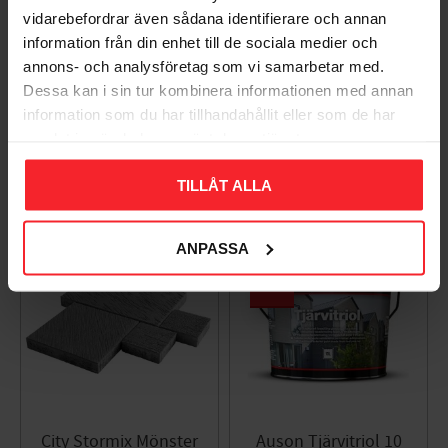
vidarebefordrar även sådana identifierare och annan
information från din enhet till de sociala medier och
Takpanna Palema 2-
Trägolv Massiv Furu
annons- och analysföretag som vi samarbetar med.
kupig Candor Benders
Modern Extra Vit,
Dessa kan i sin tur kombinera informationen med annan
Baseco
003983062
information som du har tillhandahållit eller som de har
BA32272
15
samlat in när du har använt deras tjänster.
KR
588
KR
TILLÅT ALLA
Lägg till i favoriter
Lägg til
+4
ANPASSA
17
%
City Stormix Mönster
Auson Tjärvitriol 10