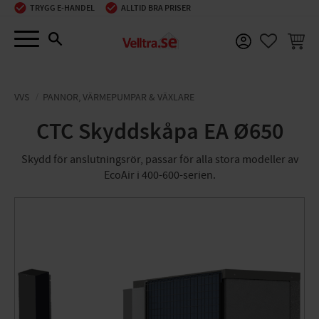
TRYGG E-HANDEL
ALLTID BRA PRISER
Meny
KUNDV
FAVORIT
VVS
PANNOR, VÄRMEPUMPAR & VÄXLARE
CTC Skyddskåpa EA Ø650
Skydd för anslutningsrör, passar för alla stora modeller av
EcoAir i 400-600-serien.