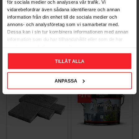
för sociala medier och analysera vår trafik. Vi
vidarebefordrar även sådana identifierare och annan
information från din enhet till de sociala medier och
Takpanna Palema 2-
Trägolv Massiv Furu
annons- och analysföretag som vi samarbetar med.
kupig Candor Benders
Modern Extra Vit,
Dessa kan i sin tur kombinera informationen med annan
Baseco
003983062
information som du har tillhandahållit eller som de har
BA32272
samlat in när du har använt deras tjänster.
15
KR
588
KR
TILLÅT ALLA
Lägg till i favoriter
Lägg til
+4
ANPASSA
17
%