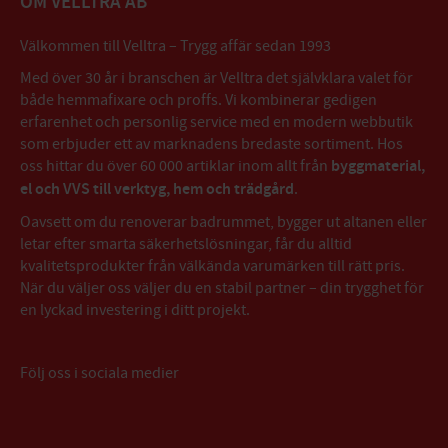
OM VELLTRA AB
Välkommen till Velltra – Trygg affär sedan 1993
Med över 30 år i branschen är Velltra det självklara valet för
både hemmafixare och proffs. Vi kombinerar gedigen
erfarenhet och personlig service med en modern webbutik
som erbjuder ett av marknadens bredaste sortiment. Hos
oss hittar du över 60 000 artiklar inom allt från
byggmaterial,
el och VVS till verktyg, hem och trädgård
.
Oavsett om du renoverar badrummet, bygger ut altanen eller
letar efter smarta säkerhetslösningar, får du alltid
kvalitetsprodukter från välkända varumärken till rätt pris.
När du väljer oss väljer du en stabil partner – din trygghet för
en lyckad investering i ditt projekt.
Följ oss i sociala medier