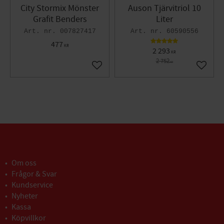
City Stormix Mönster
Auson Tjärvitriol 10
Grafit Benders
Liter
007827417
60590556
477
KR
2 293
KR
2 752
KR
Lägg till i favoriter
Lägg til
Om oss
Frågor & Svar
Kundservice
Nyheter
Kassa
Köpvillkor