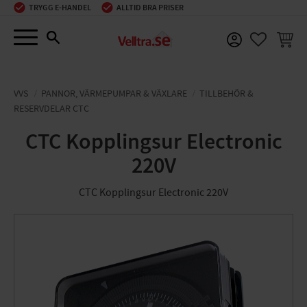
TRYGG E-HANDEL
ALLTID BRA PRISER
Meny
KUNDV
FAVORIT
VVS
PANNOR, VÄRMEPUMPAR & VÄXLARE
TILLBEHÖR &
RESERVDELAR CTC
CTC Kopplingsur Electronic
220V
CTC Kopplingsur Electronic 220V