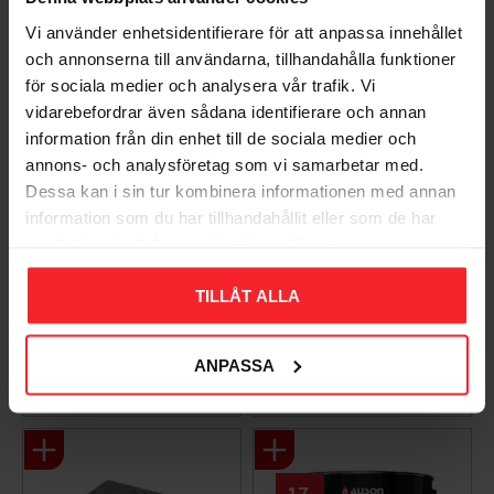
Vi använder enhetsidentifierare för att anpassa innehållet
och annonserna till användarna, tillhandahålla funktioner
för sociala medier och analysera vår trafik. Vi
vidarebefordrar även sådana identifierare och annan
information från din enhet till de sociala medier och
annons- och analysföretag som vi samarbetar med.
Dessa kan i sin tur kombinera informationen med annan
information som du har tillhandahållit eller som de har
Takpanna Palema 2-
Trägolv Massiv Furu
samlat in när du har använt deras tjänster.
kupig Candor Benders
Modern Extra Vit,
Baseco
003983062
TILLÅT ALLA
BA32272
15
KR
588
ANPASSA
KR
Lägg till i favoriter
Lägg til
+4