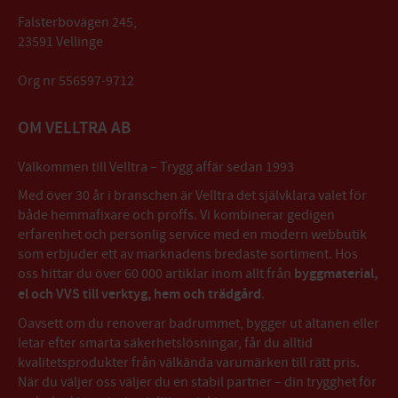
Falsterbovägen 245,
23591 Vellinge
Org nr 556597-9712
OM VELLTRA AB
Välkommen till Velltra – Trygg affär sedan 1993
Med över 30 år i branschen är Velltra det självklara valet för
både hemmafixare och proffs. Vi kombinerar gedigen
erfarenhet och personlig service med en modern webbutik
som erbjuder ett av marknadens bredaste sortiment. Hos
oss hittar du över 60 000 artiklar inom allt från
byggmaterial,
el och VVS till verktyg, hem och trädgård
.
Oavsett om du renoverar badrummet, bygger ut altanen eller
letar efter smarta säkerhetslösningar, får du alltid
kvalitetsprodukter från välkända varumärken till rätt pris.
När du väljer oss väljer du en stabil partner – din trygghet för