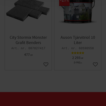
17
%
City Stormix Mönster
Auson Tjärvitriol 10
Grafit Benders
Liter
007827417
60590556
477
KR
2 293
KR
2 752
KR
Lägg till i favoriter
Lägg til