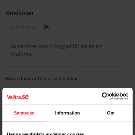
Omdömen
Du
Bli den första att lämna ett omdöme.
Samtycke
Information
Om
Populära produkter
Denna webbplats använder cookies