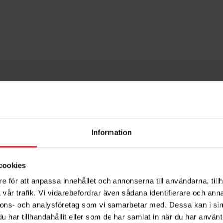
Information
cookies
e för att anpassa innehållet och annonserna till användarna, tillh
vår trafik. Vi vidarebefordrar även sådana identifierare och anna
nnons- och analysföretag som vi samarbetar med. Dessa kan i sin
har tillhandahållit eller som de har samlat in när du har använt 
tteriladdare Gysflash 18.12
Batteriladdare Gysflash 1