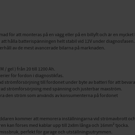
rmad för att monteras på en vägg eller på en billyft och är en mycket
 att hålla batterispänningen helt stabil vid 12V under diagnosfase
rhåll av de mest avancerade bilarna på marknaden.
 / gel ) från 20 till 1200 Ah.
terier för fordon i diagnostikfas.
erad strömförsörjning till fordonet under byte av batteri för att beva
serad strömförsörjning med spänning och justerbar maxström.
era den ström som används av konsumenterna på fordonet
laddaren kommer att memorera inställningarna vid strömavbrott och
aren kan förses med kablar upp till 2x8m långa och 16mm² tjocka.
ör missbruk, perfekt för garage och utställningsutrymmen.