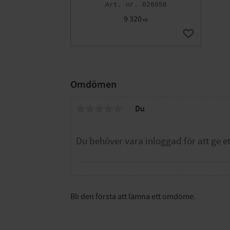
026056
9 320
KR
Lägg till i fa
Omdömen
Du
Bli den första att lämna ett omdöme.