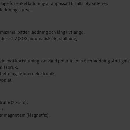
läge för enkel laddning är anpassad till alla blybatterier.
" laddningskurva.
maximal batteriladdning och lång livslängd.
der > 2 V (SOS automatisk återställning).
dd mot kortslutning, omvänd polaritet och överladdning. Anti-gnis
missbruk.
hettning av internelektronik.
opplat.
lle (2 x 5 m).
on.
er magnetism (Magnetfix).