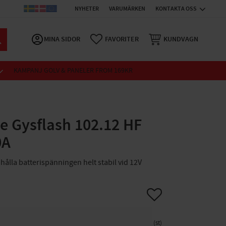
NYHETER
VARUMÄRKEN
KONTAKTA OSS
MINA SIDOR
FAVORITER
KUNDVAGN
KAMPANJ GOLV & PANELER FROM 169KR
e Gysflash 102.12 HF
0A
hålla batterispänningen helt stabil vid 12V
Lägg till i favoriter
st