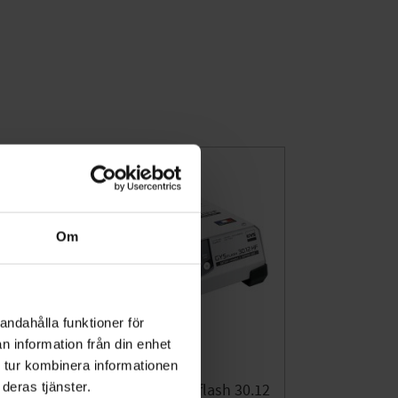
Om
andahålla funktioner för
n information från din enhet
 tur kombinera informationen
deras tjänster.
23.12
Batteriladdare Gysflash 30.12