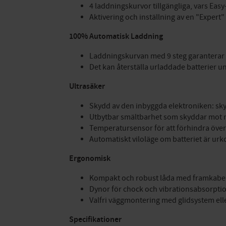
4 laddningskurvor tillgängliga, vars Easy-
Aktivering och inställning av en "Expert
100% Automatisk Laddning
Laddningskurvan med 9 steg garanterar 
Det kan återställa urladdade batterier un
Ultrasäker
Skydd av den inbyggda elektroniken: sky
Utbytbar smältbarhet som skyddar mot 
Temperatursensor för att förhindra över
Automatiskt viloläge om batteriet är urk
Ergonomisk
Kompakt och robust låda med framkabelru
Dynor för chock och vibrationsabsorpti
Valfri väggmontering med glidsystem ell
Specifikationer