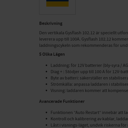
Beskrivning
Den vertikala Gysflash 102.12 är speciellt utfo
leverera upp till 100A. Gysflash 102.12 kommer
laddningscykeln som rekommenderas för unde
5 Olika Lägen
Laddning: för 12V batterier (bly-syra / AGM
Diag + : Stödjer upp till 100 A för 12V-bat
Byte av batteri: säkerställer en stabilis
Strömkälla: anpassa laddaren i stabili
Visning: laddaren kommer att kompens
Avancerade Funktioner
Funktionen ”Auto Restart” innebär att 
Kontroll och kalibrering av kablar, ladd
Låst i visnings-läget, undvik riskerna f