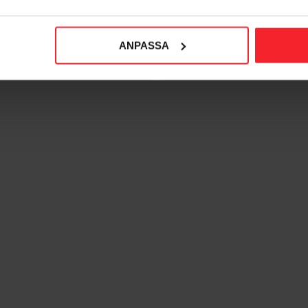
PL-E 12V, 230V, 18A
CNT FV 85-265V, 120A
025806
025677
2 852
14 940
ANPASSA
KR
KR
voriter
Lägg till i favoriter