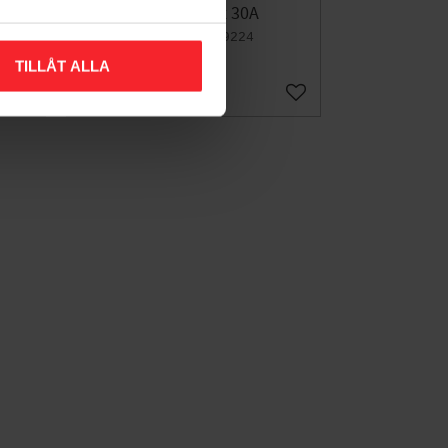
HF 230V, Max 30A
029224
6 651
TILLÅT ALLA
KR
Lägg till i favoriter
Lägg till i favoriter