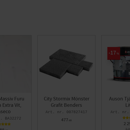
17
%
Massiv Furu
City Stormix Mönster
Auson Tjä
Extra Vit,
Grafit Benders
Li
seco
007827417
BA32272
477
KR
2 2
2 