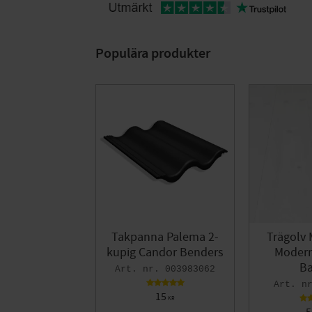
Populära produkter
Takpanna Palema 2-
Trägolv 
kupig Candor Benders
Modern 
Ba
003983062
15
KR