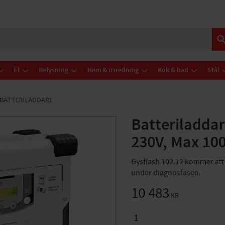
El
Belysning
Hem & inredning
Kök & bad
Stål
BATTERILADDARE
Batteriladdar
230V, Max 10
Gysflash 102.12 kommer att 
under diagnosfasen.
10 483
KR
ANTAL