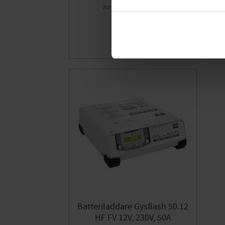
029637
1 240
KR
Lägg till i fa
Batteriladdare Gysflash 50.12
HF FV 12V, 230V, 50A