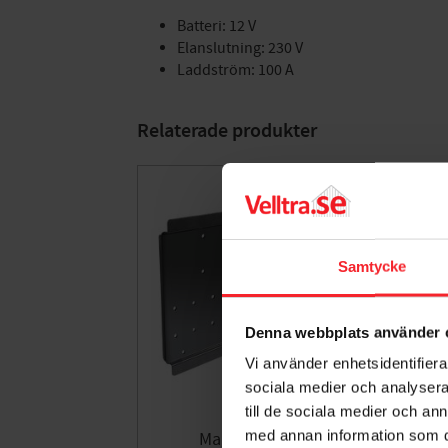
Batteri: 12 V
Elanslutning: 230 V
Laddström: 100 A
Relaterade produkter
Samtycke
Denna webbplats använder 
Vi använder enhetsidentifierar
sociala medier och analysera 
till de sociala medier och a
med annan information som du 
Magnetfäste, GYS
Ba