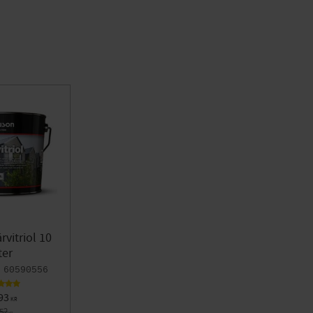
rvitriol 10
ter
60590556
93
KR
752