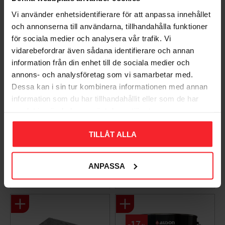
Vi använder enhetsidentifierare för att anpassa innehållet
och annonserna till användarna, tillhandahålla funktioner
för sociala medier och analysera vår trafik. Vi
vidarebefordrar även sådana identifierare och annan
information från din enhet till de sociala medier och
annons- och analysföretag som vi samarbetar med.
Dessa kan i sin tur kombinera informationen med annan
information som du har tillhandahållit eller som de har
Takpanna Palema 2-
Trägolv Massiv Furu
samlat in när du har använt deras tjänster.
kupig Candor Benders
Modern Extra Vit,
Baseco
003983062
TILLÅT ALLA
BA32272
15
KR
588
KR
ANPASSA
Lägg till i favoriter
Lägg til
+4
17