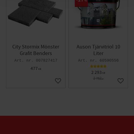
%
City Stormix Mönster
Auson Tjärvitriol 10
Grafit Benders
Liter
007827417
60590556
477
KR
2 293
KR
2 752
KR
Lägg till i favoriter
Lägg til