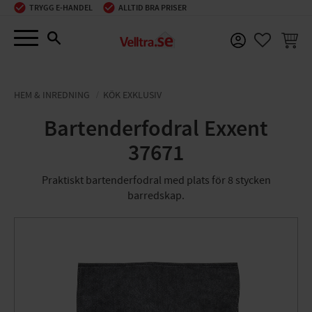
TRYGG E-HANDEL
ALLTID BRA PRISER
Meny
KUNDV
FAVORIT
HEM & INREDNING
KÖK EXKLUSIV
Bartenderfodral Exxent
37671
Praktiskt bartenderfodral med plats för 8 stycken
barredskap.