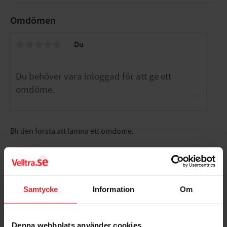
Storlek (LxB): 35x42,5cm
Omdömen
Du
Bli den första att lämna ett omdöme.
Samtycke
Information
Om
Populära produkter
Denna webbplats använder cookies