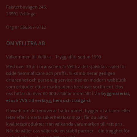
Falsterbovägen 245,
23591 Vellinge
Org nr 556597-9712
OM VELLTRA AB
Välkommen till Velltra – Trygg affär sedan 1993
Med över 30 år i branschen är Velltra det självklara valet för
både hemmafixare och proffs. Vi kombinerar gedigen
erfarenhet och personlig service med en modern webbutik
som erbjuder ett av marknadens bredaste sortiment. Hos
oss hittar du över 60 000 artiklar inom allt från
byggmaterial,
el och VVS till verktyg, hem och trädgård
.
Oavsett om du renoverar badrummet, bygger ut altanen eller
letar efter smarta säkerhetslösningar, får du alltid
kvalitetsprodukter från välkända varumärken till rätt pris.
När du väljer oss väljer du en stabil partner – din trygghet för