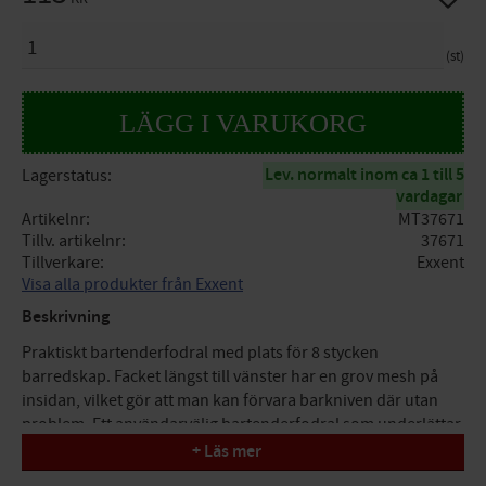
ANTAL
st
Lev. normalt inom ca 1 till 5
Lagerstatus
vardagar
Artikelnr
MT37671
Tillv. artikelnr
37671
Tillverkare
Exxent
Visa alla produkter från Exxent
Beskrivning
Praktiskt bartenderfodral med plats för 8 stycken
barredskap. Facket längst till vänster har en grov mesh på
insidan, vilket gör att man kan förvara barkniven där utan
problem. Ett användarvälig bartenderfodral som underlättar
arbetet och enkelt samlar ihop verktygen.
+ Läs mer
Specifikationer